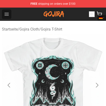
FREE
shipping on orders over $100
Gojira Shop - Official Gojira Merchandise Store
Open menu
Startseite
/
Gojira Cloth
/
Gojira T-Shirt