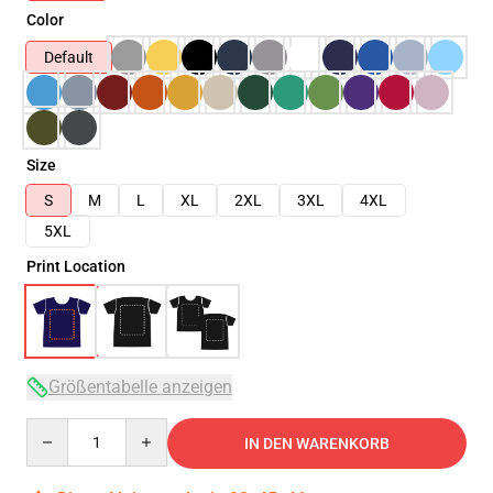
Color
Default
Size
S
M
L
XL
2XL
3XL
4XL
5XL
Print Location
Größentabelle anzeigen
Quantity
IN DEN WARENKORB