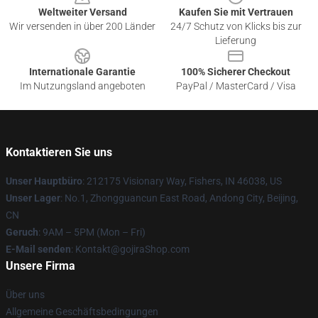
Weltweiter Versand
Kaufen Sie mit Vertrauen
Wir versenden in über 200 Länder
24/7 Schutz von Klicks bis zur
Lieferung
Internationale Garantie
100% Sicherer Checkout
Im Nutzungsland angeboten
PayPal / MasterCard / Visa
Kontaktieren Sie uns
Unser Hauptbüro
: 212175 Visionary Way, Fishers, IN 46038, US
Unser Lager
: No.1, Zhongguancun East Road, Andong City, Beijing,
CN
Geruch
: 9AM – 5PM (Mon – Fri)
E-Mail senden
: Kontakt@gojiraShop.com
Unsere Firma
Über uns
Allgemeine Geschäftsbedingungen