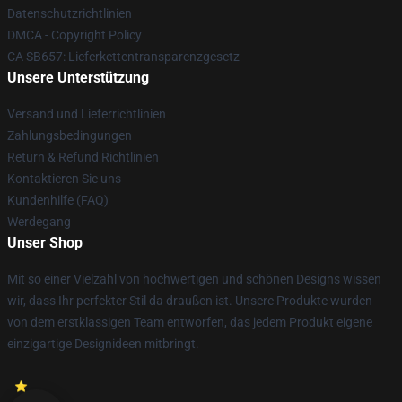
Datenschutzrichtlinien
DMCA - Copyright Policy
CA SB657: Lieferkettentransparenzgesetz
Unsere Unterstützung
Versand und Lieferrichtlinien
Zahlungsbedingungen
Return & Refund Richtlinien
Kontaktieren Sie uns
Kundenhilfe (FAQ)
Werdegang
Unser Shop
Mit so einer Vielzahl von hochwertigen und schönen Designs wissen
wir, dass Ihr perfekter Stil da draußen ist. Unsere Produkte wurden
von dem erstklassigen Team entworfen, das jedem Produkt eigene
einzigartige Designideen mitbringt.