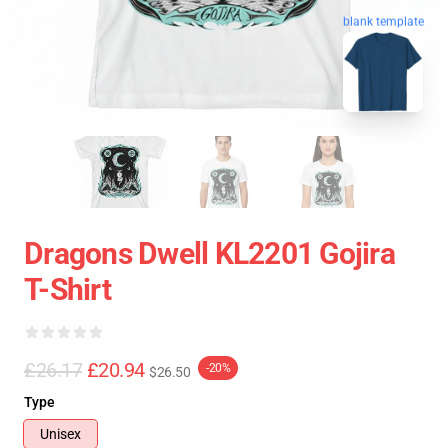
blank template
Dragons Dwell KL2201 Gojira
T-Shirt
£26.17
£20.94
-20%
$26.50
Type
Unisex