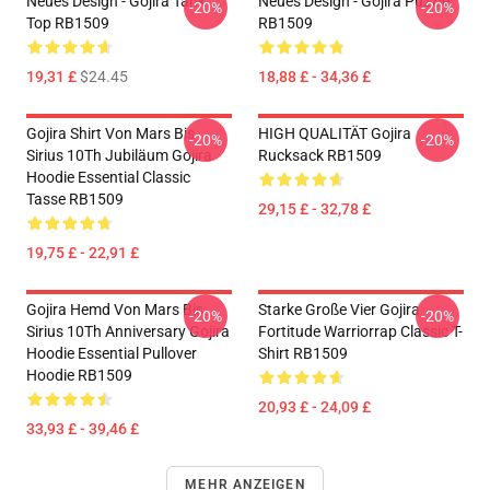
Neues Design - Gojira Tank
Neues Design - Gojira Puzzle
-20%
-20%
Top RB1509
RB1509
19,31 £
$24.45
18,88 £ - 34,36 £
Gojira Shirt Von Mars Bis
HIGH QUALITÄT Gojira
-20%
-20%
Sirius 10Th Jubiläum Gojira
Rucksack RB1509
Hoodie Essential Classic
Tasse RB1509
29,15 £ - 32,78 £
19,75 £ - 22,91 £
Gojira Hemd Von Mars Bis
Starke Große Vier Gojira
-20%
-20%
Sirius 10Th Anniversary Gojira
Fortitude Warriorrap Classic T-
Hoodie Essential Pullover
Shirt RB1509
Hoodie RB1509
20,93 £ - 24,09 £
33,93 £ - 39,46 £
MEHR ANZEIGEN