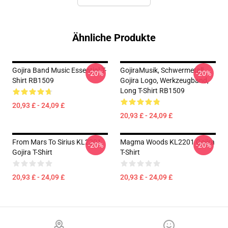
Ähnliche Produkte
Gojira Band Music Essential T-
GojiraMusik, Schwermetall,
-20%
-20%
Shirt RB1509
Gojira Logo, Werkzeugband,
Long T-Shirt RB1509
20,93 £ - 24,09 £
20,93 £ - 24,09 £
From Mars To Sirius KL2201
Magma Woods KL2201 Gojira
-20%
-20%
Gojira T-Shirt
T-Shirt
20,93 £ - 24,09 £
20,93 £ - 24,09 £
Footer