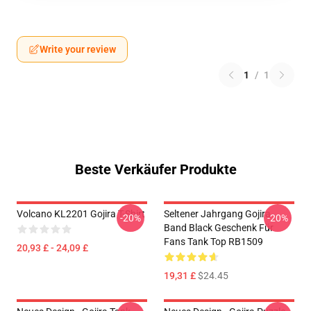
Write your review
1
/
1
Beste Verkäufer Produkte
Volcano KL2201 Gojira T-Shirt
Seltener Jahrgang Gojira
-20%
-20%
Band Black Geschenk Für
Fans Tank Top RB1509
20,93 £ - 24,09 £
19,31 £
$24.45