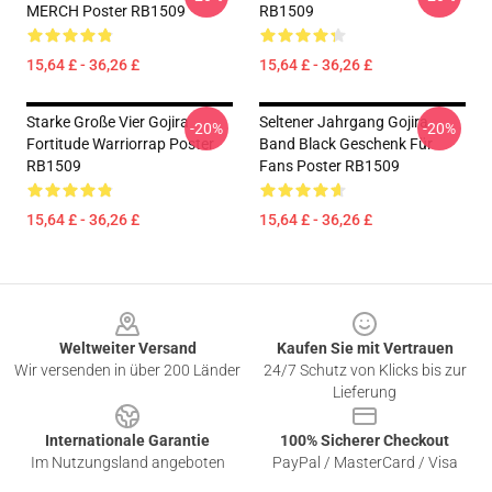
MERCH Poster RB1509
RB1509
15,64 £ - 36,26 £
15,64 £ - 36,26 £
Starke Große Vier Gojira
Seltener Jahrgang Gojira
-20%
-20%
Fortitude Warriorrap Poster
Band Black Geschenk Für
RB1509
Fans Poster RB1509
15,64 £ - 36,26 £
15,64 £ - 36,26 £
Footer
Weltweiter Versand
Kaufen Sie mit Vertrauen
Wir versenden in über 200 Länder
24/7 Schutz von Klicks bis zur
Lieferung
Internationale Garantie
100% Sicherer Checkout
Im Nutzungsland angeboten
PayPal / MasterCard / Visa