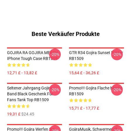
Beste Verkäufer Produkte
GOJIRA RA GOJIRA MERCH
GTR R34 Gojira Sunset Poster
-20%
-20%
IPhone Tough Case RB1509
RB1509
12,71 £ - 13,82 £
15,64 £ - 36,26 £
Seltener Jahrgang Gojira
Promo!!! Gojira Flache Maske
-20%
-20%
Band Black Geschenk Für
RB1509
Fans Tank Top RB1509
15,71 £ - 17,77 £
19,31 £
$24.45
Promo!!! Gojira Werfen Sie
GojiraMusik, Schwermetall,