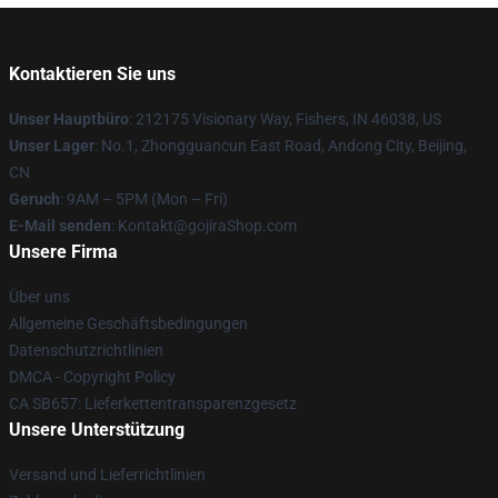
Kontaktieren Sie uns
Unser Hauptbüro
: 212175 Visionary Way, Fishers, IN 46038, US
Unser Lager
: No.1, Zhongguancun East Road, Andong City, Beijing,
CN
Geruch
: 9AM – 5PM (Mon – Fri)
E-Mail senden
: Kontakt@gojiraShop.com
Unsere Firma
Über uns
Allgemeine Geschäftsbedingungen
Datenschutzrichtlinien
DMCA - Copyright Policy
CA SB657: Lieferkettentransparenzgesetz
Unsere Unterstützung
Versand und Lieferrichtlinien