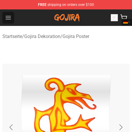
FREE
shipping on orders over $100
Gojira Shop - Official Gojira Merchandise Store
Open menu
Startseite
/
Gojira Dekoration
/
Gojira Poster