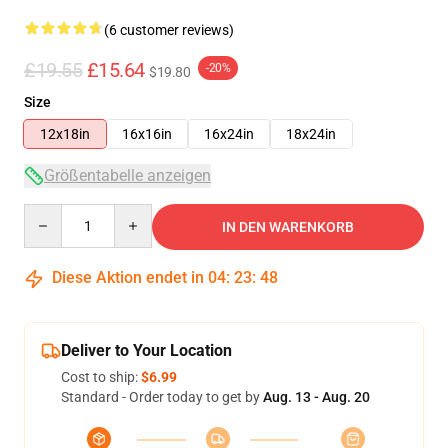
(6 customer reviews)
£19.55
£15.64
-20%
$19.80
Size
12x18in
16x16in
16x24in
18x24in
Größentabelle anzeigen
Quantity
IN DEN WARENKORB
Diese Aktion endet in
04
:
23
:
47
Deliver to Your Location
Cost to ship:
$6.99
Standard - Order today to get by
Aug. 13 - Aug. 20