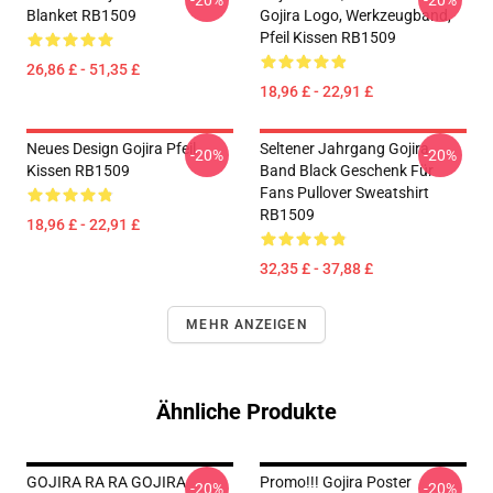
-20%
-20%
Blanket RB1509
Gojira Logo, Werkzeugband,
Pfeil Kissen RB1509
26,86 £ - 51,35 £
18,96 £ - 22,91 £
Neues Design Gojira Pfeil
Seltener Jahrgang Gojira
-20%
-20%
Kissen RB1509
Band Black Geschenk Für
Fans Pullover Sweatshirt
RB1509
18,96 £ - 22,91 £
32,35 £ - 37,88 £
MEHR ANZEIGEN
Ähnliche Produkte
GOJIRA RA RA GOJIRA
Promo!!! Gojira Poster
-20%
-20%