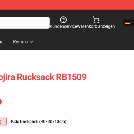
Kundenservice
Warenkorb anzeigen
og
Kontakt
ojira Rucksack RB1509
)
)
Kids Backpack (40x30x13cm)