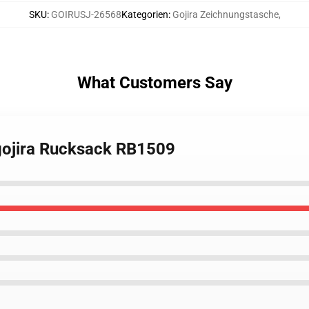
SKU
:
GOIRUSJ-26568
Kategorien
:
Gojira Zeichnungstasche
,
What Customers Say
gojira Rucksack RB1509