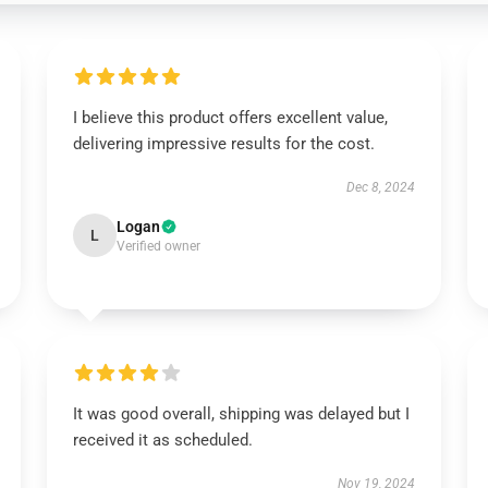
I believe this product offers excellent value,
delivering impressive results for the cost.
Dec 8, 2024
Logan
L
Verified owner
It was good overall, shipping was delayed but I
received it as scheduled.
Nov 19, 2024