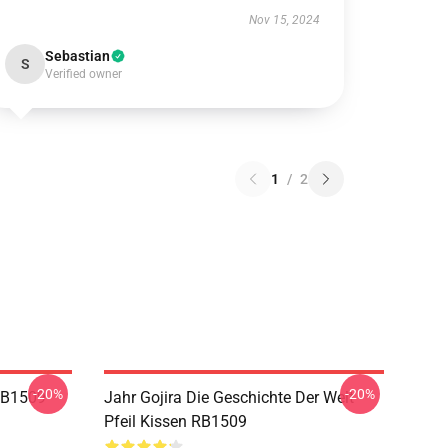
Nov 15, 2024
Sebastian
S
Verified owner
1
/
2
-20%
-20%
RB1509
Jahr Gojira Die Geschichte Der Welt
Pfeil Kissen RB1509