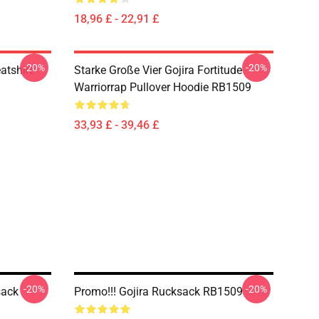
18,96 £ - 22,91 £
-20%
-20%
tshirt
Starke Große Vier Gojira Fortitude
Warriorrap Pullover Hoodie RB1509
33,93 £ - 39,46 £
-20%
-20%
sack
Promo!!! Gojira Rucksack RB1509