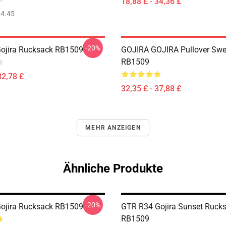
18,88 £ - 34,36 £
4.45
-20%
Gojira Rucksack RB1509
GOJIRA GOJIRA Pullover Swea
RB1509
32,78 £
32,35 £ - 37,88 £
MEHR ANZEIGEN
Ähnliche Produkte
-20%
Gojira Rucksack RB1509
GTR R34 Gojira Sunset Ruck
RB1509