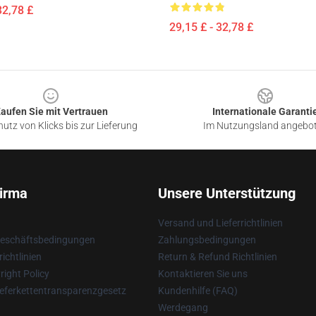
32,78 £
29,15 £ - 32,78 £
aufen Sie mit Vertrauen
Internationale Garanti
utz von Klicks bis zur Lieferung
Im Nutzungsland angebo
irma
Unsere Unterstützung
Versand und Lieferrichtlinien
Geschäftsbedingungen
Zahlungsbedingungen
ichtlinien
Return & Refund Richtlinien
ight Policy
Kontaktieren Sie uns
eferkettentransparenzgesetz
Kundenhilfe (FAQ)
Werdegang