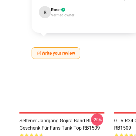
Rose
R
Verified owner
Write your review
-20%
Seltener Jahrgang Gojira Band Black
GTR R34 G
Geschenk Für Fans Tank Top RB1509
RB1509