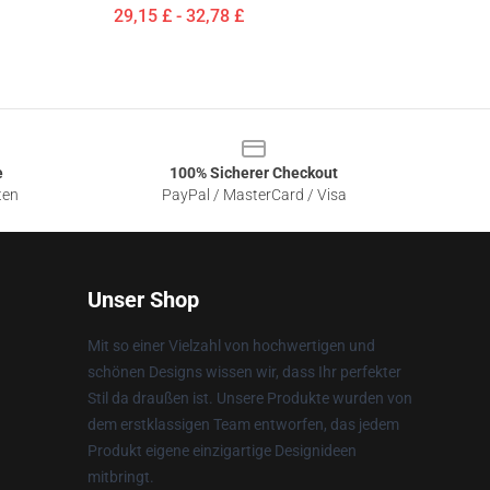
29,15 £ - 32,78 £
e
100% Sicherer Checkout
ten
PayPal / MasterCard / Visa
Unser Shop
Mit so einer Vielzahl von hochwertigen und
schönen Designs wissen wir, dass Ihr perfekter
Stil da draußen ist. Unsere Produkte wurden von
dem erstklassigen Team entworfen, das jedem
Produkt eigene einzigartige Designideen
mitbringt.