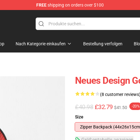
FREE
shipping on orders over $100
op
Nach Kategorie einkaufen
Bestellung verfolgen
Bl
Neues Design G
(8 customer reviews
£40.98
£32.79
-20%
$41.50
Size
Zipper Backpack (44x26x15cm
Größentabelle anzeigen