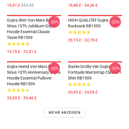
19,31 £
$24.45
18,88 £ - 34,36 £
Gojira Shirt Von Mars Bis
HIGH QUALITÄT Gojira
-20%
-20%
Sirius 10Th Jubiläum Gojira
Rucksack RB1509
Hoodie Essential Classic
Tasse RB1509
29,15 £ - 32,78 £
19,75 £ - 22,91 £
Gojira Hemd Von Mars Bis
Starke Große Vier Gojira
-20%
-20%
Sirius 10Th Anniversary Gojira
Fortitude Warriorrap Classic T-
Hoodie Essential Pullover
Shirt RB1509
Hoodie RB1509
20,93 £ - 24,09 £
33,93 £ - 39,46 £
MEHR ANZEIGEN