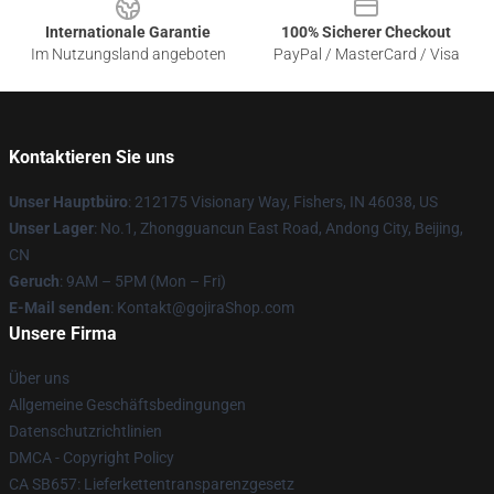
Internationale Garantie
100% Sicherer Checkout
Im Nutzungsland angeboten
PayPal / MasterCard / Visa
Kontaktieren Sie uns
Unser Hauptbüro
: 212175 Visionary Way, Fishers, IN 46038, US
Unser Lager
: No.1, Zhongguancun East Road, Andong City, Beijing,
CN
Geruch
: 9AM – 5PM (Mon – Fri)
E-Mail senden
: Kontakt@gojiraShop.com
Unsere Firma
Über uns
Allgemeine Geschäftsbedingungen
Datenschutzrichtlinien
DMCA - Copyright Policy
CA SB657: Lieferkettentransparenzgesetz