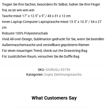
Tragen Sie Ihre Sachen, besonders Ihr Selbst, halten Sie Ihre Finger
frei, es ist win-win-win
Tasche misst 17” x 12.5” x 5” / 43 x 31 x 12 cm
Innen Laptop-Computer Laptoptasche misst 13.5" x 10.5" / 34 x 27
cm
Robuste 100% Polyesterschale
Vivid All-over-Design, Sublimation gedruckt für Sie, wenn Sie bestellen
Außenmaschentasche und verstellbare gepolsterte Riemen
Für einen neuartigen Trend, check out the Drawstring Bag
Für zusätzlichen Raum, versuchen Sie die Duffle Bag
SKU
:
GOIRUSJ-55759
Kategorien
:
Gojira Zeichnungstasche
,
What Customers Say