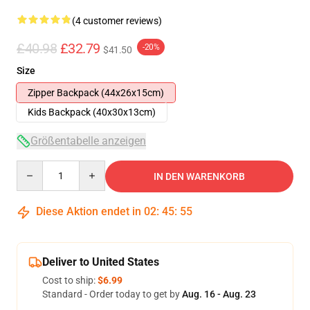
(4 customer reviews)
£40.98
£32.79
-20%
$41.50
Size
Zipper Backpack (44x26x15cm)
Kids Backpack (40x30x13cm)
Größentabelle anzeigen
Quantity
IN DEN WARENKORB
Diese Aktion endet in
02
:
45
:
54
Deliver to United States
Cost to ship:
$6.99
Standard - Order today to get by
Aug. 16 - Aug. 23