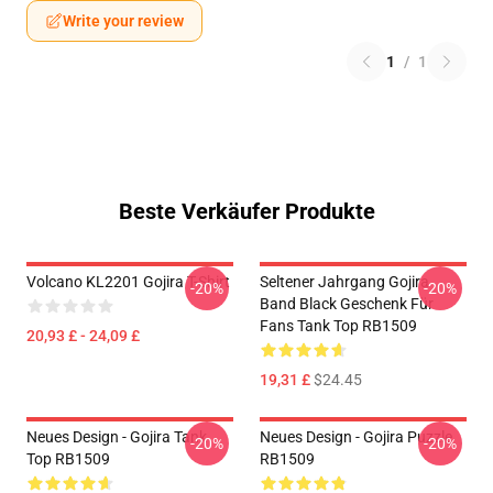
Write your review
1
/
1
Beste Verkäufer Produkte
Volcano KL2201 Gojira T-Shirt
Seltener Jahrgang Gojira
-20%
-20%
Band Black Geschenk Für
Fans Tank Top RB1509
20,93 £ - 24,09 £
19,31 £
$24.45
Neues Design - Gojira Tank
Neues Design - Gojira Puzzle
-20%
-20%
Top RB1509
RB1509