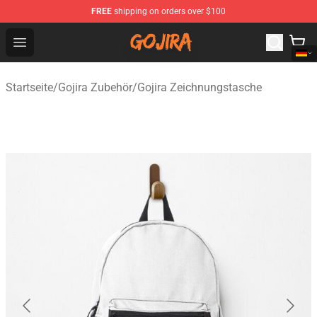
FREE
shipping on orders over $100
Gojira Shop - Official Gojira Merchandise Store
Open menu
Startseite
/
Gojira Zubehör
/
Gojira Zeichnungstasche