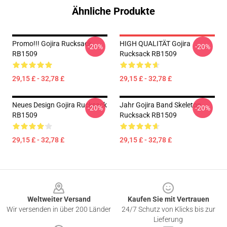
Ähnliche Produkte
Promo!!! Gojira Rucksack
HIGH QUALITÄT Gojira
-20%
-20%
RB1509
Rucksack RB1509
29,15 £ - 32,78 £
29,15 £ - 32,78 £
Neues Design Gojira Rucksack
Jahr Gojira Band Skeleton
-20%
-20%
RB1509
Rucksack RB1509
29,15 £ - 32,78 £
29,15 £ - 32,78 £
Footer
Weltweiter Versand
Kaufen Sie mit Vertrauen
Wir versenden in über 200 Länder
24/7 Schutz von Klicks bis zur
Lieferung