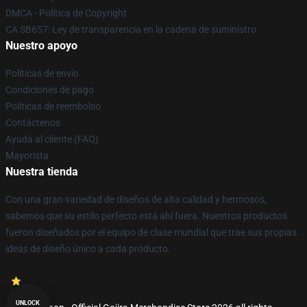
DMCA - Política de Copyright
CA SB657: Ley de transparencia en la cadena de suministro
Nuestro apoyo
Políticas de envío
Condiciones de pago
Políticas de reembolso
Contáctenos
Ayuda al cliente (FAQ)
Mayorista
Nuestra tienda
Con una gran variedad de diseños de alta calidad y hermosos,
sabemos que su estilo perfecto está ahí fuera. Nuestros productos
fueron diseñados por el equipo de clase mundial que trae sus propias
ideas de diseño único a cada producto.
UNLOCK