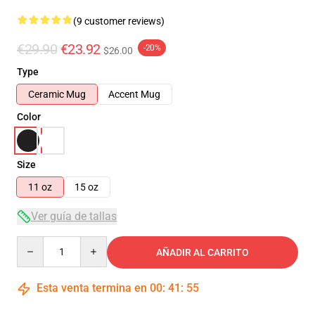
(9 customer reviews)
€29.90
€23.92
-20%
$26.00
Type
Ceramic Mug
Accent Mug
Color
Size
11 oz
15 oz
Ver guía de tallas
Quantity
AÑADIR AL CARRITO
Esta venta termina en
00
:
41
:
54