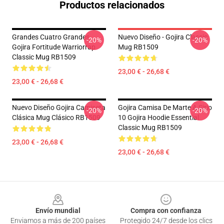
Productos relacionados
Grandes Cuatro Grandes
Nuevo Diseño - Gojira Classic
-20%
-20%
Gojira Fortitude Warriorrap
Mug RB1509
Classic Mug RB1509
23,00 € - 26,68 €
23,00 € - 26,68 €
Nuevo Diseño Gojira Camiseta
Gojira Camisa De Marte A Sirio
-20%
-20%
Clásica Mug Clásico RB1509
10 Gojira Hoodie Essential
Classic Mug RB1509
23,00 € - 26,68 €
23,00 € - 26,68 €
Footer
Envío mundial
Compra con confianza
Enviamos a más de 200 países
Protegido 24/7 desde los clics