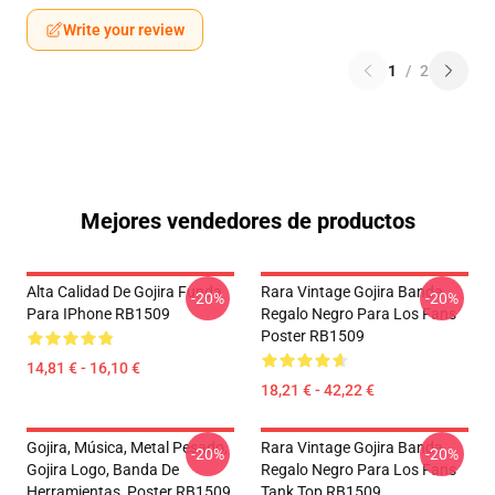
Write your review
1
/
2
Mejores vendedores de productos
Alta Calidad De Gojira Funda
Rara Vintage Gojira Banda
-20%
-20%
Para IPhone RB1509
Regalo Negro Para Los Fans
Poster RB1509
14,81 € - 16,10 €
18,21 € - 42,22 €
Gojira, Música, Metal Pesado,
Rara Vintage Gojira Banda
-20%
-20%
Gojira Logo, Banda De
Regalo Negro Para Los Fans
Herramientas, Poster RB1509
Tank Top RB1509