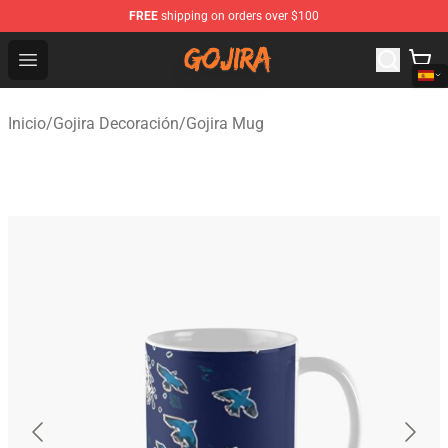
FREE
shipping on orders over $100
Gojira Shop - Official Gojira Merchandise Store
Open menu
Inicio
/
Gojira Decoración
/
Gojira Mug