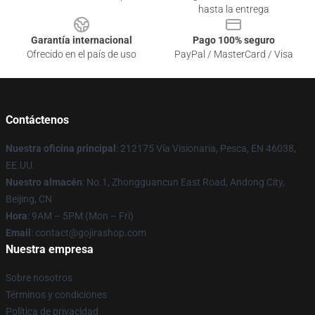
hasta la entrega
Garantía internacional
Pago 100% seguro
Ofrecido en el país de uso
PayPal / MasterCard / Visa
Contáctenos
Nuestra oficina principal
: 212175 Vía Visionaria, Pesca, EN 46038,
EE.UU.
Nuestro almacén
: No.1, Zhongguancun East Road, Andong City,
Beijing, CN
Hora
: 9AM – 5PM (Mon – Fri)
Email
: contact@gojirashop.com
Nuestra empresa
Sobre nosotros
Términos y condiciones
Política de privacidad