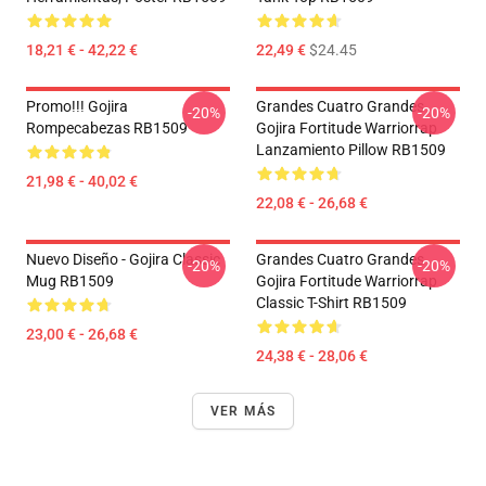
18,21 € - 42,22 €
22,49 €
$24.45
Promo!!! Gojira
Grandes Cuatro Grandes
-20%
-20%
Rompecabezas RB1509
Gojira Fortitude Warriorrap
Lanzamiento Pillow RB1509
21,98 € - 40,02 €
22,08 € - 26,68 €
Nuevo Diseño - Gojira Classic
Grandes Cuatro Grandes
-20%
-20%
Mug RB1509
Gojira Fortitude Warriorrap
Classic T-Shirt RB1509
23,00 € - 26,68 €
24,38 € - 28,06 €
VER MÁS