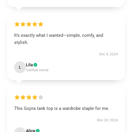
It’s exactly what I wanted—simple, comfy, and
stylish.
Dec 4, 2024
Lila
L
Verified owner
This Gojira tank top is a wardrobe staple for me.
Nov 30, 2024
Alice