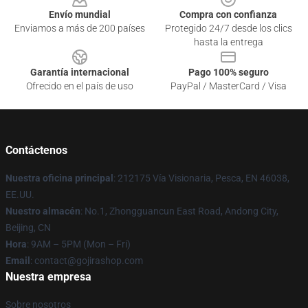
Envío mundial
Compra con confianza
Enviamos a más de 200 países
Protegido 24/7 desde los clics
hasta la entrega
Garantía internacional
Pago 100% seguro
Ofrecido en el país de uso
PayPal / MasterCard / Visa
Contáctenos
Nuestra oficina principal
: 212175 Vía Visionaria, Pesca, EN 46038,
EE.UU.
Nuestro almacén
: No.1, Zhongguancun East Road, Andong City,
Beijing, CN
Hora
: 9AM – 5PM (Mon – Fri)
Email
: contact@gojirashop.com
Nuestra empresa
Sobre nosotros