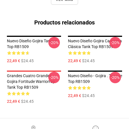
Productos relacionados
Nuevo Diseño Gojira Tanque
Nuevo Diseño Gojira Camiseta
-20%
-20%
Top RB1509
Clásica Tank Top RB1509
22,49 €
$24.45
22,49 €
$24.45
Grandes Cuatro Grandes
Nuevo Diseño - Gojira . Tanque
-20%
-20%
Gojira Fortitude Warriorrap
Top RB1509
Tank Top RB1509
22,49 €
$24.45
22,49 €
$24.45
Footer