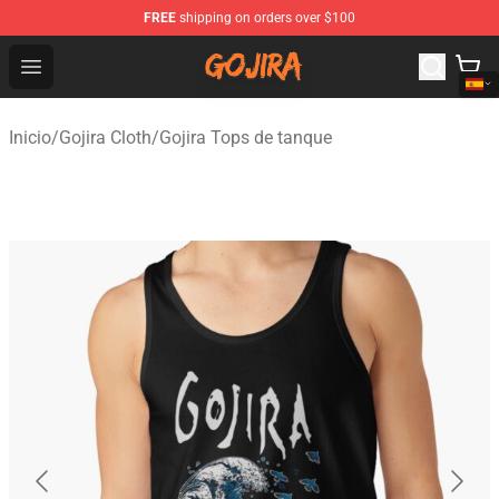
FREE
shipping on orders over $100
Gojira Shop - Official Gojira Merchandise Store
Open menu
Inicio
/
Gojira Cloth
/
Gojira Tops de tanque