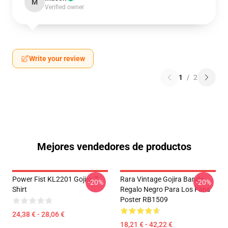
M
Verified owner
Write your review
1
/
2
Mejores vendedores de productos
Power Fist KL2201 Gojira T-
Rara Vintage Gojira Banda
-20%
-20%
Shirt
Regalo Negro Para Los Fans
Poster RB1509
24,38 € - 28,06 €
18,21 € - 42,22 €