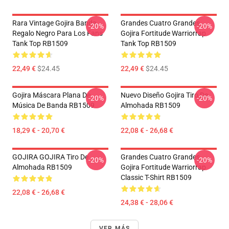
Rara Vintage Gojira Banda
Grandes Cuatro Grandes
-20%
-20%
Regalo Negro Para Los Fans
Gojira Fortitude Warriorrap
Tank Top RB1509
Tank Top RB1509
22,49 €
$24.45
22,49 €
$24.45
Gojira Máscara Plana De
Nuevo Diseño Gojira Tiro De
-20%
-20%
Música De Banda RB1509
Almohada RB1509
18,29 € - 20,70 €
22,08 € - 26,68 €
GOJIRA GOJIRA Tiro De
Grandes Cuatro Grandes
-20%
-20%
Almohada RB1509
Gojira Fortitude Warriorrap
Classic T-Shirt RB1509
22,08 € - 26,68 €
24,38 € - 28,06 €
VER MÁS