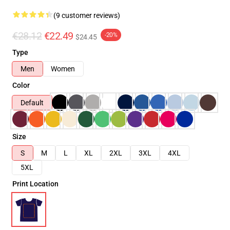
(9 customer reviews)
€28.12
€22.49
-20%
$24.45
Type
Men
Women
Color
Default
Size
S
M
L
XL
2XL
3XL
4XL
5XL
Print Location