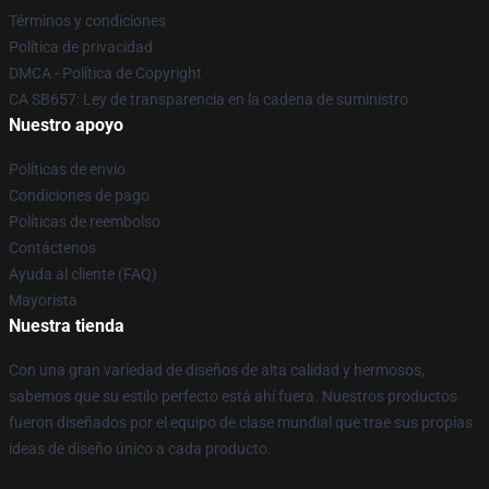
Términos y condiciones
Política de privacidad
DMCA - Política de Copyright
CA SB657: Ley de transparencia en la cadena de suministro
Nuestro apoyo
Políticas de envío
Condiciones de pago
Políticas de reembolso
Contáctenos
Ayuda al cliente (FAQ)
Mayorista
Nuestra tienda
Con una gran variedad de diseños de alta calidad y hermosos,
sabemos que su estilo perfecto está ahí fuera. Nuestros productos
fueron diseñados por el equipo de clase mundial que trae sus propias
ideas de diseño único a cada producto.