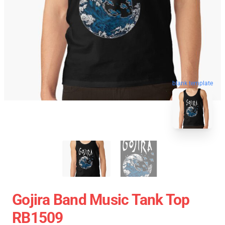
blank template
Gojira Band Music Tank Top
RB1509