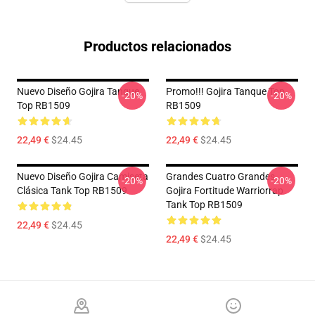
Productos relacionados
Nuevo Diseño Gojira Tanque
Promo!!! Gojira Tanque Top
-20%
-20%
Top RB1509
RB1509
22,49 €
$24.45
22,49 €
$24.45
Nuevo Diseño Gojira Camiseta
Grandes Cuatro Grandes
-20%
-20%
Clásica Tank Top RB1509
Gojira Fortitude Warriorrap
Tank Top RB1509
22,49 €
$24.45
22,49 €
$24.45
Footer