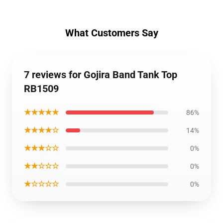
What Customers Say
7 reviews for Gojira Band Tank Top
RB1509
★★★★★
86%
★★★★☆
14%
★★★☆☆
0%
★★☆☆☆
0%
★☆☆☆☆
0%