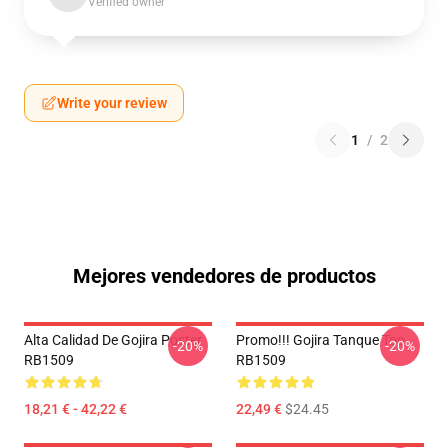
Verified owner
Write your review
1
/
2
Mejores vendedores de productos
Alta Calidad De Gojira Poster
Promo!!! Gojira Tanque Top
-20%
-20%
RB1509
RB1509
18,21 € - 42,22 €
22,49 €
$24.45