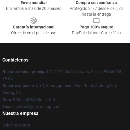
Envío mundial
Compra con confianza
Enviamos a más de 200 países
Protegido 24/7 desde los clics
hasta la entrega
Garantía internacional
Pago 100% seguro
Ofrecido en el país de uso
PayPal / MasterCard / Visa
Contáctenos
Nuestra oficina principal
: 212175 Vía Visionaria, Pesca, EN 46038,
EE.UU.
Nuestro almacén
: No.1, Zhongguancun East Road, Andong City,
Beijing, CN
Hora
: 9AM – 5PM (Mon – Fri)
Email
: contact@gojirashop.com
Nuestra empresa
Sobre nosotros