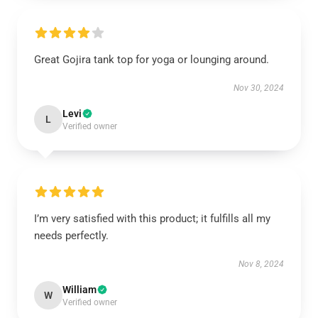
Great Gojira tank top for yoga or lounging around.
Nov 30, 2024
Levi
L
Verified owner
I’m very satisfied with this product; it fulfills all my
needs perfectly.
Nov 8, 2024
William
W
Verified owner