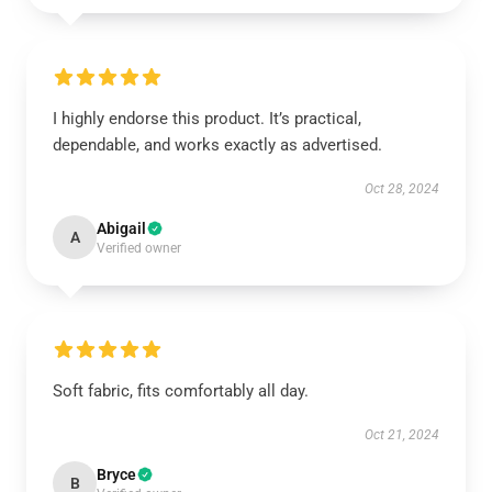
I highly endorse this product. It’s practical,
dependable, and works exactly as advertised.
Oct 28, 2024
Abigail
A
Verified owner
Soft fabric, fits comfortably all day.
Oct 21, 2024
Bryce
B