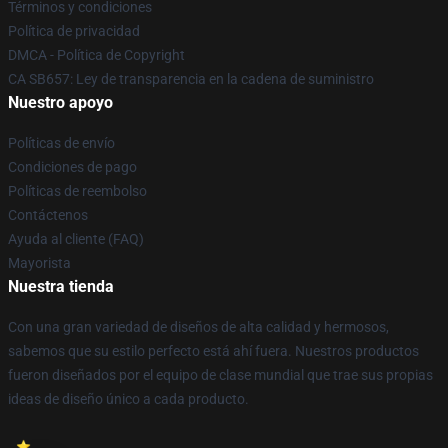
Términos y condiciones
Política de privacidad
DMCA - Política de Copyright
CA SB657: Ley de transparencia en la cadena de suministro
Nuestro apoyo
Políticas de envío
Condiciones de pago
Políticas de reembolso
Contáctenos
Ayuda al cliente (FAQ)
Mayorista
Nuestra tienda
Con una gran variedad de diseños de alta calidad y hermosos,
sabemos que su estilo perfecto está ahí fuera. Nuestros productos
fueron diseñados por el equipo de clase mundial que trae sus propias
ideas de diseño único a cada producto.