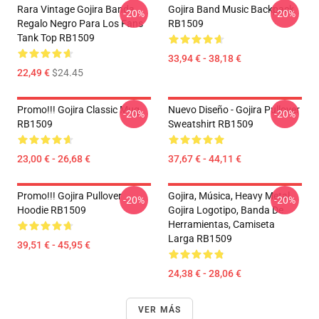
Rara Vintage Gojira Banda
Gojira Band Music Backpack
-20%
-20%
Regalo Negro Para Los Fans
RB1509
Tank Top RB1509
33,94 € - 38,18 €
22,49 €
$24.45
Promo!!! Gojira Classic Mug
Nuevo Diseño - Gojira Pullover
-20%
-20%
RB1509
Sweatshirt RB1509
23,00 € - 26,68 €
37,67 € - 44,11 €
Promo!!! Gojira Pullover
Gojira, Música, Heavy Metal,
-20%
-20%
Hoodie RB1509
Gojira Logotipo, Banda De
Herramientas, Camiseta
Larga RB1509
39,51 € - 45,95 €
24,38 € - 28,06 €
VER MÁS