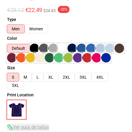
€28.12
€22.49
-20%
$24.45
Type
Men
Women
Color
Default
Size
S
M
L
XL
2XL
3XL
4XL
5XL
Print Location
Ver guía de tallas