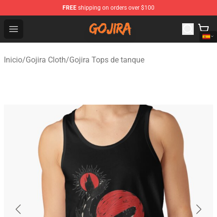
FREE
shipping on orders over $100
Gojira Shop - Official Gojira Merchandise Store
Open menu
Inicio
/
Gojira Cloth
/
Gojira Tops de tanque