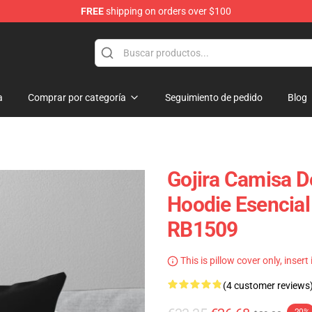
FREE
shipping on orders over $100
a
Comprar por categoría
Seguimiento de pedido
Blog
Gojira Camisa De
Hoodie Esencial 
RB1509
This is pillow cover only, insert
(4 customer reviews