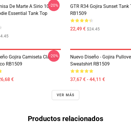
-20%
misa De Marte A Sirio 10
GTR R34 Gojira Sunset Tank
odie Essential Tank Top
RB1509
22,49 €
$24.45
4.45
-20%
eño Gojira Camiseta Clásica
Nuevo Diseño - Gojira Pullove
ico RB1509
Sweatshirt RB1509
26,68 €
37,67 € - 44,11 €
VER MÁS
Productos relacionados