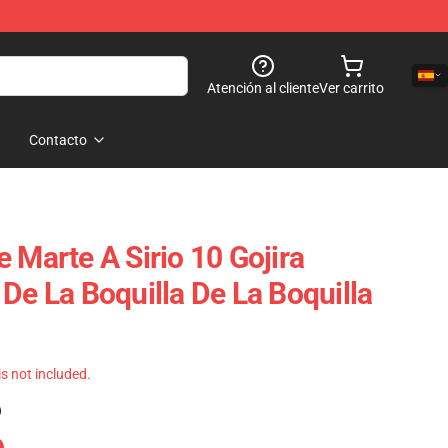
Atención al cliente
Ver carrito
Contacto
 Marte A Sirio 10 Gojira
De La Boquilla De La Boquilla
 is not included.
)