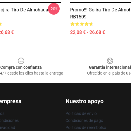
-20%
Gojira Tiro De Almohada
Promo!!! Gojira Tiro De Almo
RB1509
26,68 €
22,08 € - 26,68 €
Compra con confianza
Garantía internacional
4/7 desde los clics hasta la entrega
Ofrecido en el país de us
 empresa
Nuestro apoyo
ros
Políticas de envío
ondiciones
Condiciones de pago
rivacidad
Políticas de reembolso