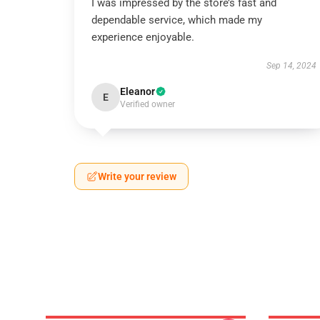
I was impressed by the store’s fast and
dependable service, which made my
experience enjoyable.
Sep 14, 2024
Eleanor
E
Verified owner
Write your review