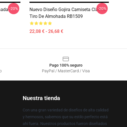
-20%
-20%
hada
Nuevo Diseño Gojira Camiseta Clásica
Tiro De Almohada RB1509
22,08 € - 26,68 €
Pago 100% seguro
o
PayPal / MasterCard / Visa
Nuestra tienda
Con una gran variedad de diseños de alta calidad
y hermosos, sabemos que su estilo perfecto está
ahí fuera. Nuestros productos fueron diseñados