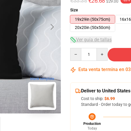
€33.35
€26.68
-20%
$29.00
Size
19x29in (50x75cm)
16x16
20x20in (50x50cm)
Ver guía de tallas
Quantity
Esta venta termina en
03
blank template
Deliver to United States
Cost to ship:
$6.99
Standard - Order today to g
Production
Today