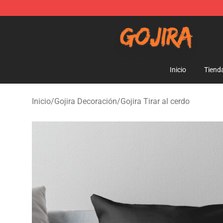
Gojira Shop - Official Gojira Merchandise Store
Inicio
Tiend
Inicio
/
Gojira Decoración
/
Gojira Tirar al cerdo