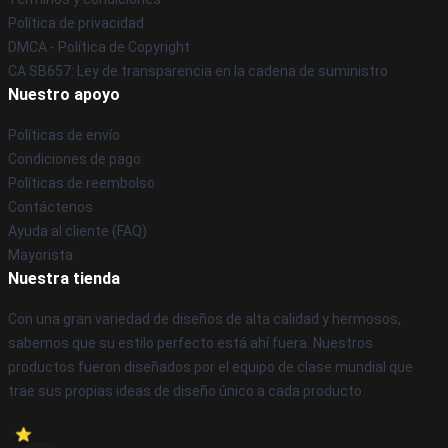
Política de privacidad
DMCA - Política de Copyright
CA SB657: Ley de transparencia en la cadena de suministro
Nuestro apoyo
Políticas de envío
Condiciones de pago
Políticas de reembolso
Contáctenos
Ayuda al cliente (FAQ)
Mayorista
Nuestra tienda
Con una gran variedad de diseños de alta calidad y hermosos,
sabemos que su estilo perfecto está ahí fuera. Nuestros
productos fueron diseñados por el equipo de clase mundial que
trae sus propias ideas de diseño único a cada producto.