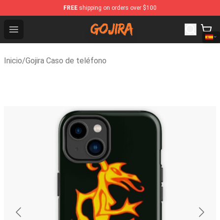
FREE
shipping on orders over $100
Gojira Shop - Official Gojira Merchandise Store
Open menu
Inicio
/
Gojira Caso de teléfono