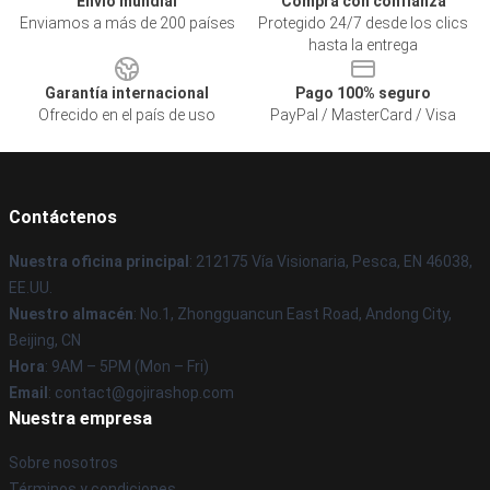
Envío mundial
Compra con confianza
Enviamos a más de 200 países
Protegido 24/7 desde los clics
hasta la entrega
Garantía internacional
Pago 100% seguro
Ofrecido en el país de uso
PayPal / MasterCard / Visa
Contáctenos
Nuestra oficina principal
: 212175 Vía Visionaria, Pesca, EN 46038,
EE.UU.
Nuestro almacén
: No.1, Zhongguancun East Road, Andong City,
Beijing, CN
Hora
: 9AM – 5PM (Mon – Fri)
Email
: contact@gojirashop.com
Nuestra empresa
Sobre nosotros
Términos y condiciones