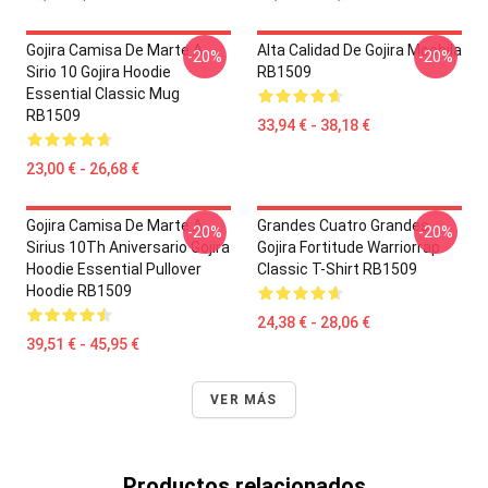
Gojira Camisa De Marte A
Alta Calidad De Gojira Mochila
-20%
-20%
Sirio 10 Gojira Hoodie
RB1509
Essential Classic Mug
RB1509
33,94 € - 38,18 €
23,00 € - 26,68 €
Gojira Camisa De Marte A
Grandes Cuatro Grandes
-20%
-20%
Sirius 10Th Aniversario Gojira
Gojira Fortitude Warriorrap
Hoodie Essential Pullover
Classic T-Shirt RB1509
Hoodie RB1509
24,38 € - 28,06 €
39,51 € - 45,95 €
VER MÁS
Productos relacionados