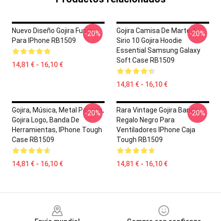
Nuevo Diseño Gojira Funda
Gojira Camisa De Marte A
-20%
-20%
Para IPhone RB1509
Sirio 10 Gojira Hoodie
Essential Samsung Galaxy
Soft Case RB1509
14,81 € - 16,10 €
14,81 € - 16,10 €
Gojira, Música, Metal Pesado,
Rara Vintage Gojira Banda
-20%
-20%
Gojira Logo, Banda De
Regalo Negro Para
Herramientas, IPhone Tough
Ventiladores IPhone Caja
Case RB1509
Tough RB1509
14,81 € - 16,10 €
14,81 € - 16,10 €
Footer