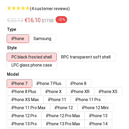
(4 customer reviews)
€20.13
€16.10
-20%
$17.50
Type
iPhone
Samsung
Style
PC black frosted shell
RPC transparent soft shell
LPC glass phone case
Model
iPhone 7
iPhone 7 Plus
iPhone 8
iPhone 8 Plus
iPhone X
iPhone XR
iPhone XS
iPhone XS Max
iPhone 11
iPhone 11 Pro
iPhone 11 Pro Max
iPhone 12
iPhone 12 Mini
iPhone 12 Pro
iPhone 12 Pro Max
iPhone 13
iPhone 13 Pro
iPhone 13 Pro Max
iPhone 14