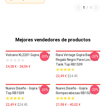
1
/
1
Mejores vendedores de productos
Volcano KL2201 Gojira T-Shirt
Rara Vintage Gojira Banda
-20%
-20%
Regalo Negro Para Los Fans
Tank Top RB1509
24,38 € - 28,06 €
22,49 €
$24.45
Nuevo Diseño - Gojira Tanque
Nuevo Diseño - Gojira
-20%
-20%
Top RB1509
Rompecabezas RB1509
22,49 €
$24.45
21,98 € - 40,02 €