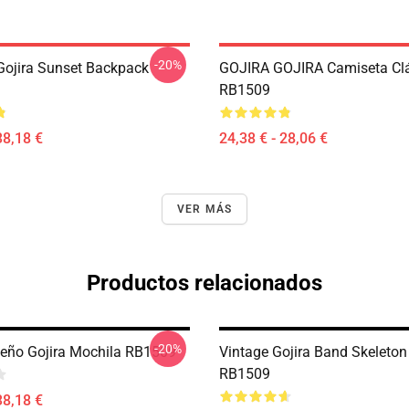
-20%
ojira Sunset Backpack
GOJIRA GOJIRA Camiseta Cl
RB1509
38,18 €
24,38 € - 28,06 €
VER MÁS
Productos relacionados
-20%
eño Gojira Mochila RB1509
Vintage Gojira Band Skeleto
RB1509
38,18 €