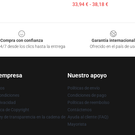
33,94 € - 38,18 €
Compra con confianza
Garantía internacional
4/7 desde los clics hasta la entrega
Ofrecido en el país de us
 empresa
Nuestro apoyo
ros
Políticas de envío
ondiciones
Condiciones de pago
rivacidad
Políticas de reembolso
ica de Copyright
Contáctenos
y de transparencia en la cadena de
Ayuda al cliente (FAQ)
Mayorista