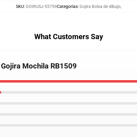
SKU
:
GOIRUSJ-55759
Categorías
:
Gojira Bolsa de dibujo
,
What Customers Say
- Gojira Mochila RB1509