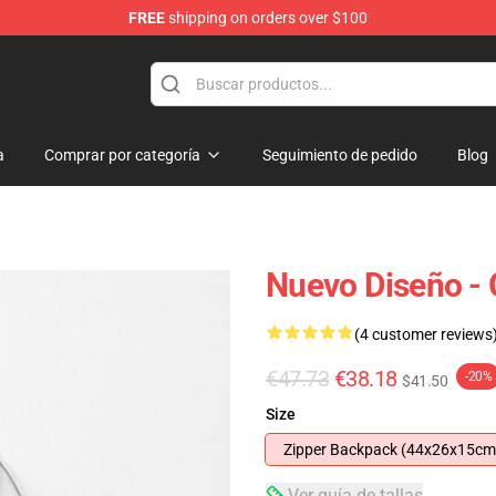
FREE
shipping on orders over $100
a
Comprar por categoría
Seguimiento de pedido
Blog
Nuevo Diseño - 
(4 customer reviews
€47.73
€38.18
-20%
$41.50
Size
Zipper Backpack (44x26x15cm
Ver guía de tallas