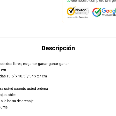
Reembolso completo si el pr
Descripción
tus dedos libres, es ganar-ganar-ganar-ganar
2 cm
idas 13.5" x 10.5" / 34 x 27 cm
ara usted cuando usted ordena
 ajustables
a la bolsa de drenaje
uffle