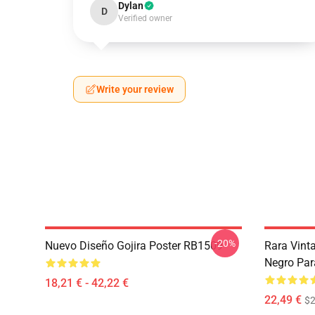
Dylan
D
Verified owner
Write your review
-20%
Nuevo Diseño Gojira Poster RB1509
Rara Vint
Negro Par
18,21 € - 42,22 €
22,49 €
$2