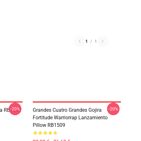
1
/
1
-20%
-20%
na RB1509
Grandes Cuatro Grandes Gojira
Fortitude Warriorrap Lanzamiento
Pillow RB1509