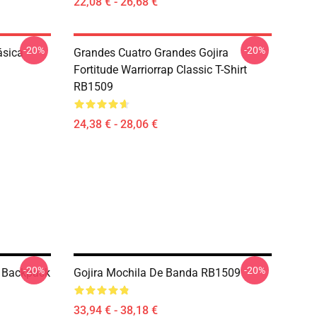
22,08 € - 26,68 €
-20%
-20%
ásica
Grandes Cuatro Grandes Gojira
Fortitude Warriorrap Classic T-Shirt
RB1509
24,38 € - 28,06 €
-20%
-20%
n Backpack
Gojira Mochila De Banda RB1509
33,94 € - 38,18 €