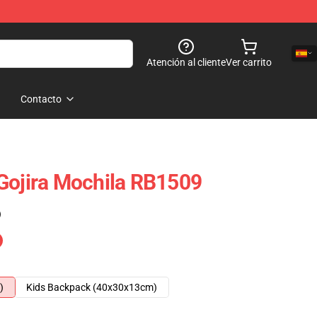
Atención al cliente
Ver carrito
Contacto
Gojira Mochila RB1509
)
)
Kids Backpack (40x30x13cm)