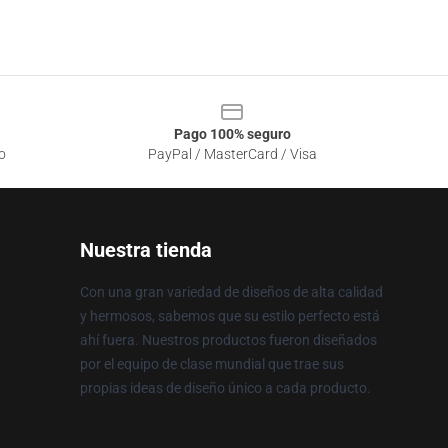
Pago 100% seguro
o
PayPal / MasterCard / Visa
Nuestra tienda
Con una gran variedad de diseños de alta calidad
y hermosos, sabemos que su estilo perfecto está
ahí fuera. Nuestros productos fueron diseñados
por el equipo de clase mundial que trae sus
propias ideas de diseño único a cada producto.