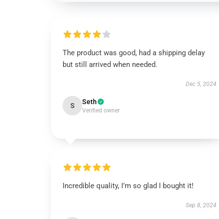
The product was good, had a shipping delay
but still arrived when needed.
Dec 5, 2024
Seth
S
Verified owner
Incredible quality, I’m so glad I bought it!
Sep 8, 2024