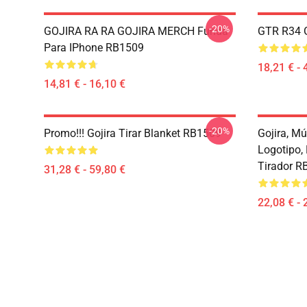
-20%
GOJIRA RA RA GOJIRA MERCH Funda
GTR R34 G
Para IPhone RB1509
18,21 € - 
14,81 € - 16,10 €
-20%
Promo!!! Gojira Tirar Blanket RB1509
Gojira, Mú
Logotipo,
Tirador R
31,28 € - 59,80 €
22,08 € - 