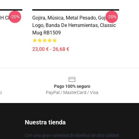
-20%
-20%
H Classic
Gojira, Música, Metal Pesado, Gojira
Logo, Banda De Herramientas, Classic
Mug RB1509
23,00 € - 26,68 €
Pago 100% seguro
o
PayPal / MasterCard / Visa
Nuestra tienda
Con una gran variedad de diseños de alta calidad