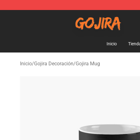
Gojira Shop - Official Gojira Merchandise Store
Inicio
Tiend
Inicio
/
Gojira Decoración
/
Gojira Mug