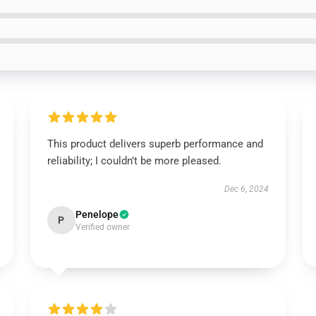
This product delivers superb performance and
reliability; I couldn’t be more pleased.
Dec 6, 2024
Penelope
P
Verified owner