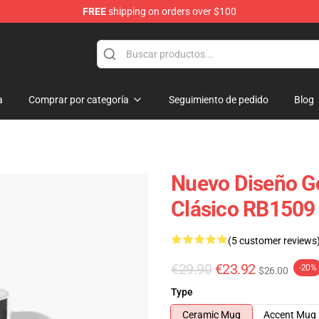
FREE
shipping on orders over $100
a
Comprar por categoría
Seguimiento de pedido
Blog
Nuevo Diseño Go
Clásico RB1509
(5 customer reviews
€29.90
€23.92
-20%
$26.00
Type
Ceramic Mug
Accent Mug