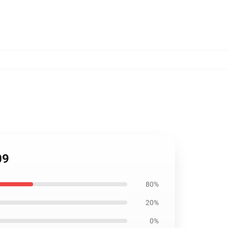
09
80%
20%
0%