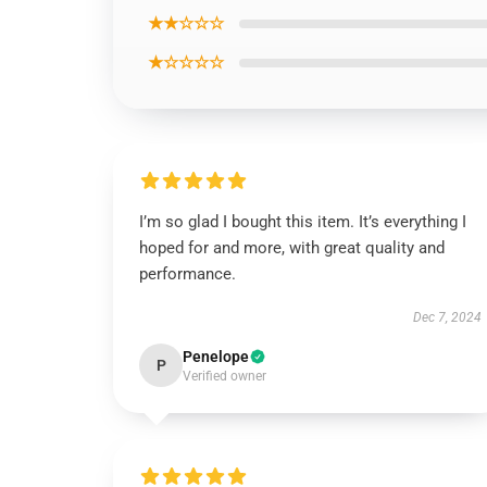
★★☆☆☆
★☆☆☆☆
I’m so glad I bought this item. It’s everything I
hoped for and more, with great quality and
performance.
Dec 7, 2024
Penelope
P
Verified owner