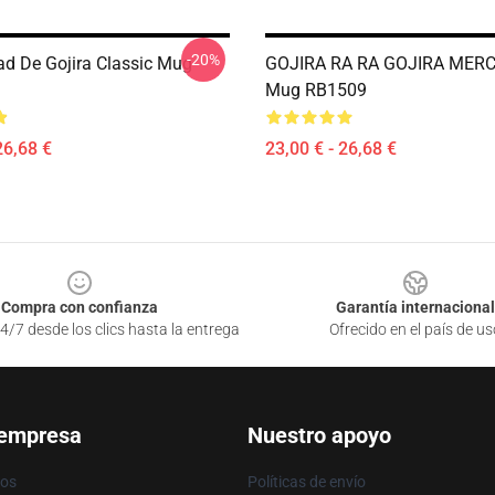
-20%
dad De Gojira Classic Mug
GOJIRA RA RA GOJIRA MERC
Mug RB1509
26,68 €
23,00 € - 26,68 €
Compra con confianza
Garantía internacional
4/7 desde los clics hasta la entrega
Ofrecido en el país de us
 empresa
Nuestro apoyo
ros
Políticas de envío