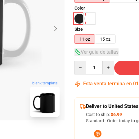
Color
Size
11 oz
15 oz
Ver guía de tallas
Quantity
Esta venta termina en
01
blank template
Deliver to United States
Cost to ship:
$6.99
Standard - Order today to g