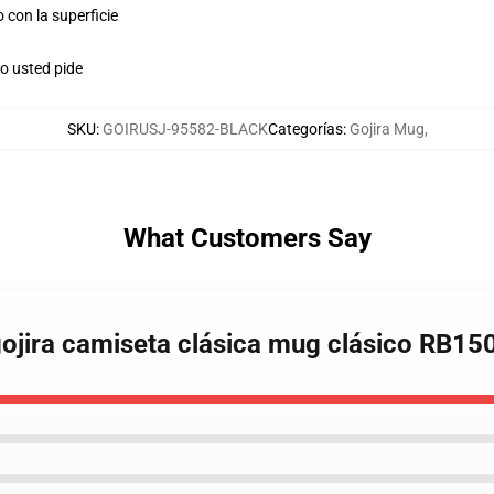
o con la superficie
o usted pide
SKU
:
GOIRUSJ-95582-BLACK
Categorías
:
Gojira Mug
,
What Customers Say
gojira camiseta clásica mug clásico RB15