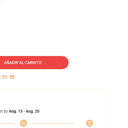
AÑADIR AL CARRITO
:
51
:
54
et by
Aug. 13 - Aug. 20