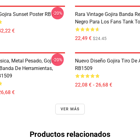
-20%
ojira Sunset Poster RB1509
Rara Vintage Gojira Banda R
Negro Para Los Fans Tank T
42,22 €
22,49 €
$24.45
-20%
sica, Metal Pesado, Gojira
Nuevo Diseño Gojira Tiro De
 Banda De Herramientas,
RB1509
B1509
22,08 € - 26,68 €
26,68 €
VER MÁS
Productos relacionados