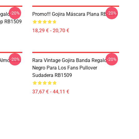
-20%
-20%
egalo
Promo!!! Gojira Máscara Plana RB1509
op RB1509
18,29 € - 20,70 €
-20%
-20%
 Almohada
Rara Vintage Gojira Banda Regalo
Negro Para Los Fans Pullover
Sudadera RB1509
37,67 € - 44,11 €