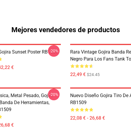
Mejores vendedores de productos
-20%
ojira Sunset Poster RB1509
Rara Vintage Gojira Banda R
Negro Para Los Fans Tank T
42,22 €
22,49 €
$24.45
-20%
sica, Metal Pesado, Gojira
Nuevo Diseño Gojira Tiro De
 Banda De Herramientas,
RB1509
B1509
22,08 € - 26,68 €
26,68 €