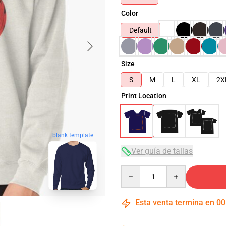
Color
Default
Size
S
M
L
XL
2X
Print Location
blank template
Ver guía de tallas
Quantity
Esta venta termina en
00