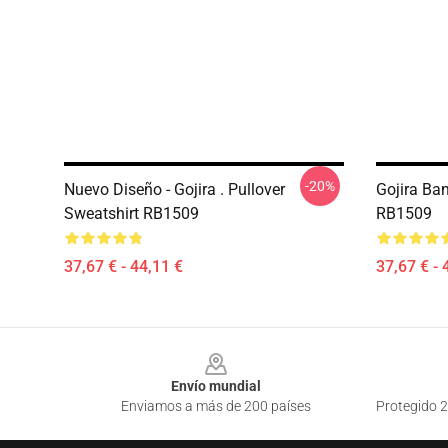
-20%
Nuevo Diseño - Gojira . Pullover
Gojira Ba
Sweatshirt RB1509
RB1509
37,67 € - 44,11 €
37,67 € - 
Footer
Envío mundial
Enviamos a más de 200 países
Protegido 2