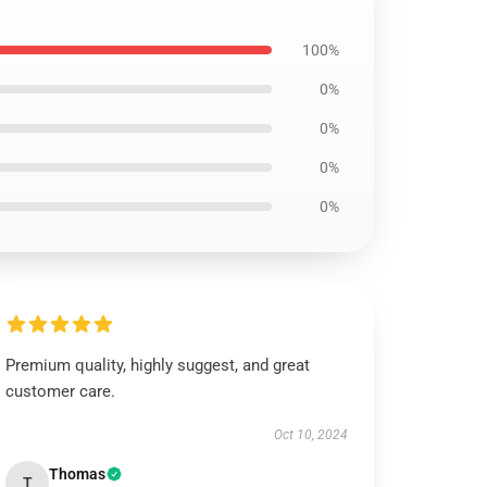
100%
0%
0%
0%
0%
Premium quality, highly suggest, and great
customer care.
Oct 10, 2024
Thomas
T