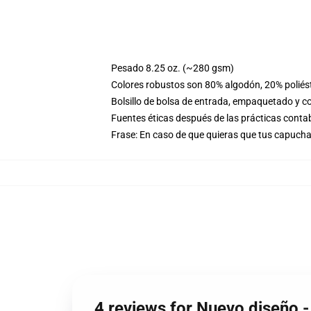
Pesado 8.25 oz. (~280 gsm)
Colores robustos son 80% algodón, 20% poliést
Bolsillo de bolsa de entrada, empaquetado y co
Fuentes éticas después de las prácticas conta
Frase: En caso de que quieras que tus capuch
4 reviews for Nuevo diseño -