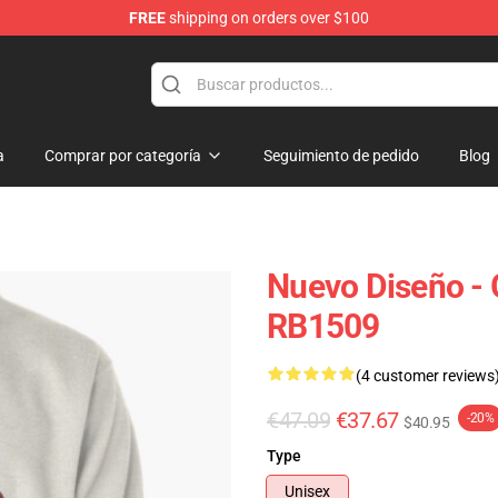
FREE
shipping on orders over $100
a
Comprar por categoría
Seguimiento de pedido
Blog
Nuevo Diseño - G
RB1509
(4 customer reviews
€47.09
€37.67
-20%
$40.95
Type
Unisex