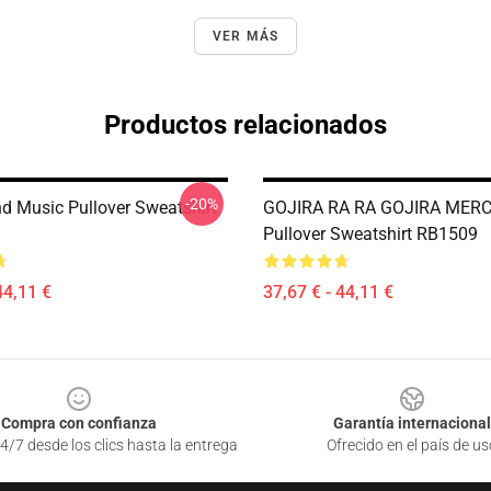
VER MÁS
Productos relacionados
-20%
nd Music Pullover Sweatshirt
GOJIRA RA RA GOJIRA MER
Pullover Sweatshirt RB1509
44,11 €
37,67 € - 44,11 €
Compra con confianza
Garantía internacional
4/7 desde los clics hasta la entrega
Ofrecido en el país de us