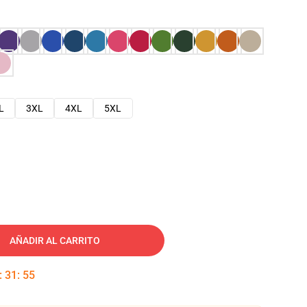
L
3XL
4XL
5XL
AÑADIR AL CARRITO
:
31
:
54