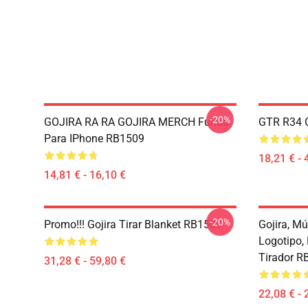
-20%
GOJIRA RA RA GOJIRA MERCH Funda
GTR R34 G
Para IPhone RB1509
18,21 € - 
14,81 € - 16,10 €
-20%
Promo!!! Gojira Tirar Blanket RB1509
Gojira, Mú
Logotipo,
Tirador R
31,28 € - 59,80 €
22,08 € - 