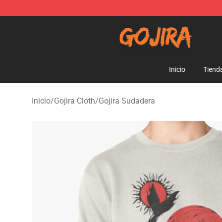
Gojira Shop - Official Gojira Merchandise Store
Inicio
Tiend
Inicio
/
Gojira Cloth
/
Gojira Sudadera