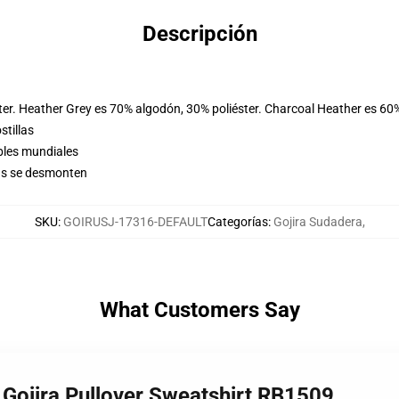
Descripción
er. Heather Grey es 70% algodón, 30% poliéster. Charcoal Heather es 60
stillas
bles mundiales
as se desmonten
SKU
:
GOIRUSJ-17316-DEFAULT
Categorías
:
Gojira Sudadera
,
What Customers Say
 Gojira Pullover Sweatshirt RB1509