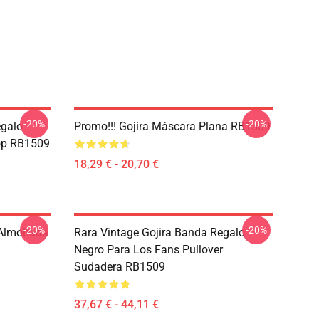
-20%
-20%
egalo
Promo!!! Gojira Máscara Plana RB1509
op RB1509
18,29 € - 20,70 €
-20%
-20%
 Almohada
Rara Vintage Gojira Banda Regalo
Negro Para Los Fans Pullover
Sudadera RB1509
37,67 € - 44,11 €