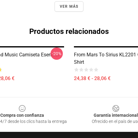
VER MÁS
Productos relacionados
-20%
nd Music Camiseta Esencial
From Mars To Sirius KL2201 G
Shirt
28,06 €
24,38 € - 28,06 €
Compra con confianza
Garantía internacional
4/7 desde los clics hasta la entrega
Ofrecido en el país de us