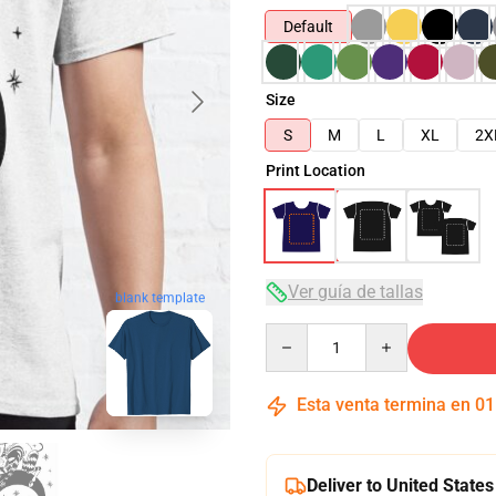
Default
Size
S
M
L
XL
2X
Print Location
Ver guía de tallas
blank template
Quantity
Esta venta termina en
01
Deliver to United States