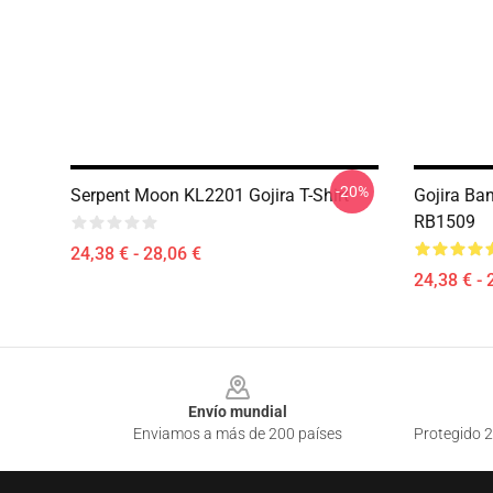
-20%
Serpent Moon KL2201 Gojira T-Shirt
Gojira Ba
RB1509
24,38 € - 28,06 €
24,38 € - 
Footer
Envío mundial
Enviamos a más de 200 países
Protegido 2