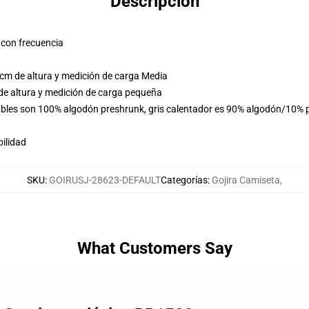
Descripción
 con frecuencia
cm de altura y medición de carga Media
de altura y medición de carga pequeña
ables son 100% algodón preshrunk, gris calentador es 90% algodón/10% p
ilidad
SKU
:
GOIRUSJ-28623-DEFAULT
Categorías
:
Gojira Camiseta
,
What Customers Say