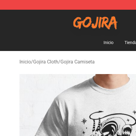
Gojira Shop - Official Gojira Merchandise Store
Inicio
Tiend
Inicio
/
Gojira Cloth
/
Gojira Camiseta