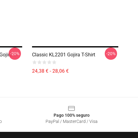
-20%
-20%
ojira T-
Classic KL2201 Gojira T-Shirt
24,38 € - 28,06 €
Pago 100% seguro
o
PayPal / MasterCard / Visa