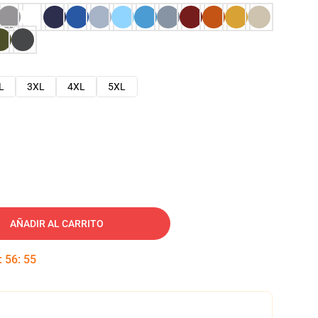
L
3XL
4XL
5XL
AÑADIR AL CARRITO
:
56
:
54