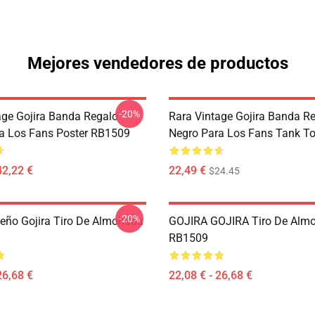
Mejores vendedores de productos
-20%
age Gojira Banda Regalo
Rara Vintage Gojira Banda R
a Los Fans Poster RB1509
Negro Para Los Fans Tank T
42,22 €
22,49 €
$24.45
-20%
eño Gojira Tiro De Almohada
GOJIRA GOJIRA Tiro De Alm
RB1509
26,68 €
22,08 € - 26,68 €