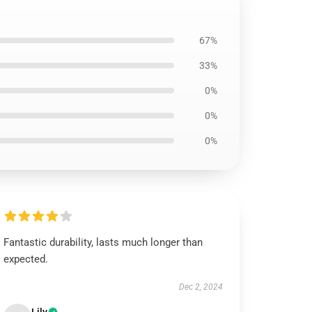
67%
33%
0%
0%
0%
Fantastic durability, lasts much longer than
expected.
Dec 2, 2024