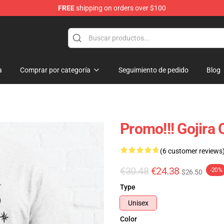
FREE
shipping on orders over $100
a
Comprar por categoría
Seguimiento de pedido
Blog
Promo!!! Gojira
(6 customer reviews
€30.48
€24.38
-20%
$26.50
Type
Unisex
Color