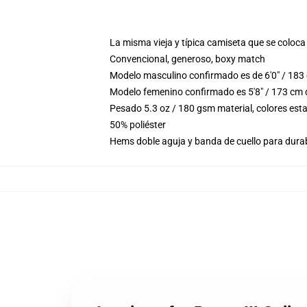
La misma vieja y típica camiseta que se coloca
Convencional, generoso, boxy match
Modelo masculino confirmado es de 6'0" / 183 
Modelo femenino confirmado es 5'8" / 173 cm 
Pesado 5.3 oz / 180 gsm material, colores est
50% poliéster
Hems doble aguja y banda de cuello para durab