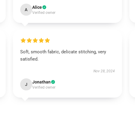
Alice
A
Verified owner
Soft, smooth fabric, delicate stitching, very
satisfied.
Nov 28, 2024
Jonathan
J
Verified owner