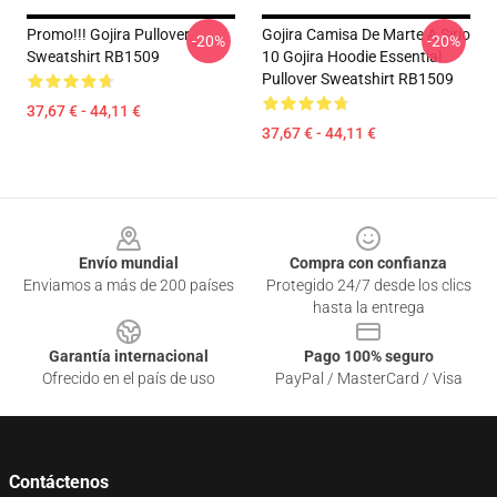
Promo!!! Gojira Pullover
Gojira Camisa De Marte A Sirio
-20%
-20%
Sweatshirt RB1509
10 Gojira Hoodie Essential
Pullover Sweatshirt RB1509
37,67 € - 44,11 €
37,67 € - 44,11 €
Footer
Envío mundial
Compra con confianza
Enviamos a más de 200 países
Protegido 24/7 desde los clics
hasta la entrega
Garantía internacional
Pago 100% seguro
Ofrecido en el país de uso
PayPal / MasterCard / Visa
Contáctenos