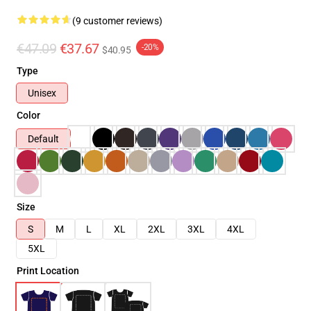
(9 customer reviews)
€47.09
€37.67
-20%
$40.95
Type
Unisex
Color
Default
Size
S
M
L
XL
2XL
3XL
4XL
5XL
Print Location