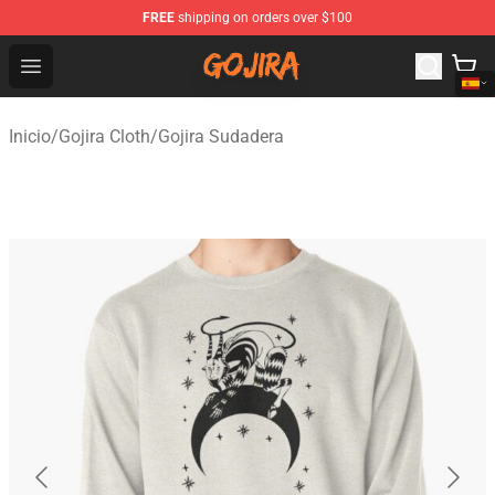
FREE
shipping on orders over $100
Gojira Shop - Official Gojira Merchandise Store
Open menu
Inicio
/
Gojira Cloth
/
Gojira Sudadera