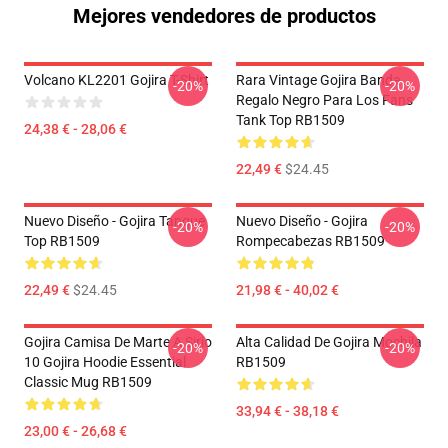
Mejores vendedores de productos
Volcano KL2201 Gojira T-Shirt
Rara Vintage Gojira Banda
-20%
-20%
Regalo Negro Para Los Fans
Tank Top RB1509
24,38 € - 28,06 €
22,49 €
$24.45
Nuevo Diseño - Gojira Tanque
Nuevo Diseño - Gojira
-20%
-20%
Top RB1509
Rompecabezas RB1509
22,49 €
$24.45
21,98 € - 40,02 €
Gojira Camisa De Marte A Sirio
Alta Calidad De Gojira Mochila
-20%
-20%
10 Gojira Hoodie Essential
RB1509
Classic Mug RB1509
33,94 € - 38,18 €
23,00 € - 26,68 €