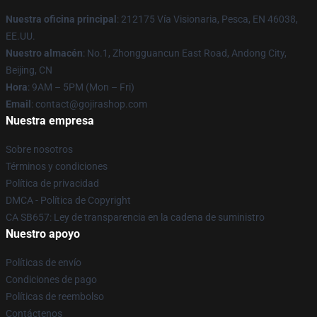
Nuestra oficina principal
: 212175 Vía Visionaria, Pesca, EN 46038,
EE.UU.
Nuestro almacén
: No.1, Zhongguancun East Road, Andong City,
Beijing, CN
Hora
: 9AM – 5PM (Mon – Fri)
Email
: contact@gojirashop.com
Nuestra empresa
Sobre nosotros
Términos y condiciones
Política de privacidad
DMCA - Política de Copyright
CA SB657: Ley de transparencia en la cadena de suministro
Nuestro apoyo
Políticas de envío
Condiciones de pago
Políticas de reembolso
Contáctenos