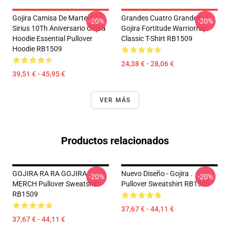
Gojira Camisa De Marte A
Grandes Cuatro Grandes
-20%
-20%
Sirius 10Th Aniversario Gojira
Gojira Fortitude Warriorrap
Hoodie Essential Pullover
Classic T-Shirt RB1509
Hoodie RB1509
24,38 € - 28,06 €
39,51 € - 45,95 €
VER MÁS
Productos relacionados
GOJIRA RA RA GOJIRA
Nuevo Diseño - Gojira .
-20%
-20%
MERCH Pullover Sweatshirt
Pullover Sweatshirt RB1509
RB1509
37,67 € - 44,11 €
37,67 € - 44,11 €