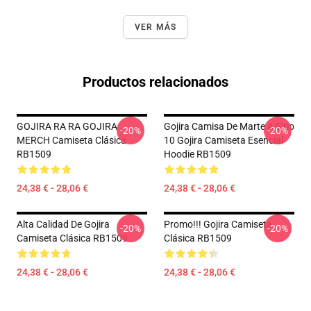
VER MÁS
Productos relacionados
GOJIRA RA RA GOJIRA
Gojira Camisa De Marte A Sirio
-20%
-20%
MERCH Camiseta Clásica
10 Gojira Camiseta Esencial
RB1509
Hoodie RB1509
24,38 € - 28,06 €
24,38 € - 28,06 €
Alta Calidad De Gojira
Promo!!! Gojira Camiseta
-20%
-20%
Camiseta Clásica RB1509
Clásica RB1509
24,38 € - 28,06 €
24,38 € - 28,06 €