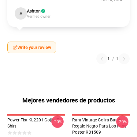
Oct 14, 2024
Ashton
A
Verified owner
Write your review
1
/
1
Mejores vendedores de productos
Power Fist KL2201 Gojira T-
Rara Vintage Gojira Banda
-20%
-20%
Shirt
Regalo Negro Para Los Fans
Poster RB1509