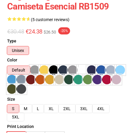
Camiseta Esencial RB1509
(5 customer reviews)
€30.48
€24.38
-20%
$26.50
Type
Unisex
Color
Default
Size
S
M
L
XL
2XL
3XL
4XL
5XL
Print Location