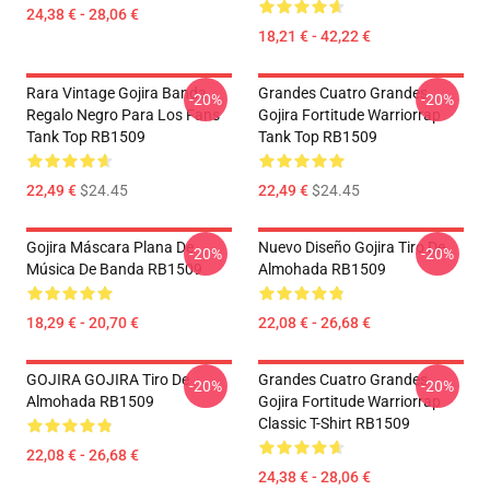
24,38 € - 28,06 €
18,21 € - 42,22 €
Rara Vintage Gojira Banda
Grandes Cuatro Grandes
-20%
-20%
Regalo Negro Para Los Fans
Gojira Fortitude Warriorrap
Tank Top RB1509
Tank Top RB1509
22,49 €
$24.45
22,49 €
$24.45
Gojira Máscara Plana De
Nuevo Diseño Gojira Tiro De
-20%
-20%
Música De Banda RB1509
Almohada RB1509
18,29 € - 20,70 €
22,08 € - 26,68 €
GOJIRA GOJIRA Tiro De
Grandes Cuatro Grandes
-20%
-20%
Almohada RB1509
Gojira Fortitude Warriorrap
Classic T-Shirt RB1509
22,08 € - 26,68 €
24,38 € - 28,06 €