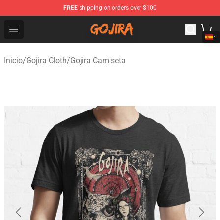
FREE
shipping on orders over $100
Gojira Shop - Official Gojira Merchandise Store
Open menu
Inicio
/
Gojira Cloth
/
Gojira Camiseta