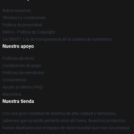
Sobre nosotros
Términos y condiciones
Política de privacidad
DMCA - Política de Copyright
CA SB657: Ley de transparencia en la cadena de suministro
Nuestro apoyo
Políticas de envío
Condiciones de pago
Políticas de reembolso
Contáctenos
Ayuda al cliente (FAQ)
Mayorista
Nuestra tienda
Con una gran variedad de diseños de alta calidad y hermosos,
sabemos que su estilo perfecto está ahí fuera. Nuestros productos
fueron diseñados por el equipo de clase mundial que trae sus propias