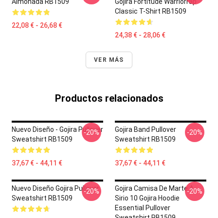
Almohada RB1509
Gojira Fortitude Warriorrap
Classic T-Shirt RB1509
22,08 € - 26,68 €
24,38 € - 28,06 €
VER MÁS
Productos relacionados
Nuevo Diseño - Gojira Pullover
Gojira Band Pullover
-20%
-20%
Sweatshirt RB1509
Sweatshirt RB1509
37,67 € - 44,11 €
37,67 € - 44,11 €
Nuevo Diseño Gojira Pullover
Gojira Camisa De Marte A
-20%
-20%
Sweatshirt RB1509
Sirio 10 Gojira Hoodie
Essential Pullover
Sweatshirt RB1509