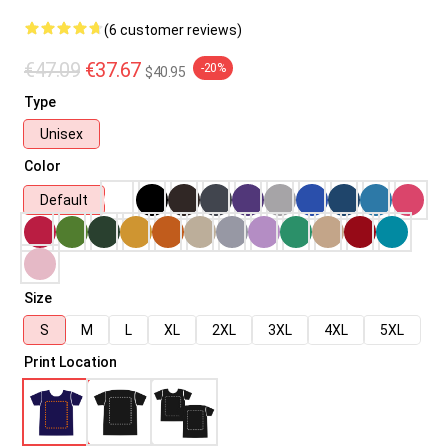
(6 customer reviews)
€47.09
€37.67
-20%
$40.95
Type
Unisex
Color
Default
Size
S
M
L
XL
2XL
3XL
4XL
5XL
Print Location