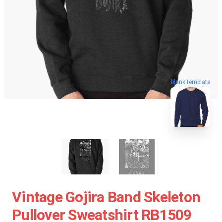
blank template
Vintage Gojira Band Skeleton
Pullover Sweatshirt RB1509