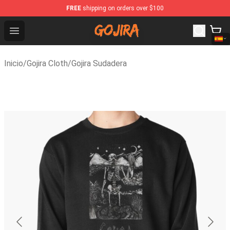
FREE
shipping on orders over $100
Gojira Shop - Official Gojira Merchandise Store
Open menu
Inicio
/
Gojira Cloth
/
Gojira Sudadera