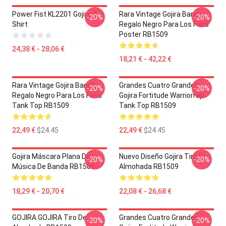
Power Fist KL2201 Gojira T-
Rara Vintage Gojira Banda
-20%
-20%
Shirt
Regalo Negro Para Los Fans
Poster RB1509
24,38 € - 28,06 €
18,21 € - 42,22 €
Rara Vintage Gojira Banda
Grandes Cuatro Grandes
-20%
-20%
Regalo Negro Para Los Fans
Gojira Fortitude Warriorrap
Tank Top RB1509
Tank Top RB1509
22,49 €
$24.45
22,49 €
$24.45
Gojira Máscara Plana De
Nuevo Diseño Gojira Tiro De
-20%
-20%
Música De Banda RB1509
Almohada RB1509
18,29 € - 20,70 €
22,08 € - 26,68 €
GOJIRA GOJIRA Tiro De
Grandes Cuatro Grandes
-20%
-20%