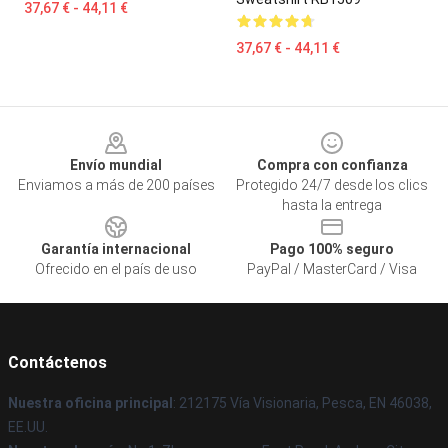
37,67 € - 44,11 €
37,67 € - 44,11 €
Footer
Envío mundial
Compra con confianza
Enviamos a más de 200 países
Protegido 24/7 desde los clics
hasta la entrega
Garantía internacional
Pago 100% seguro
Ofrecido en el país de uso
PayPal / MasterCard / Visa
Contáctenos
Nuestra oficina principal
: 212175 Vía Visionaria, Pesca, EN 46038,
EE.UU.