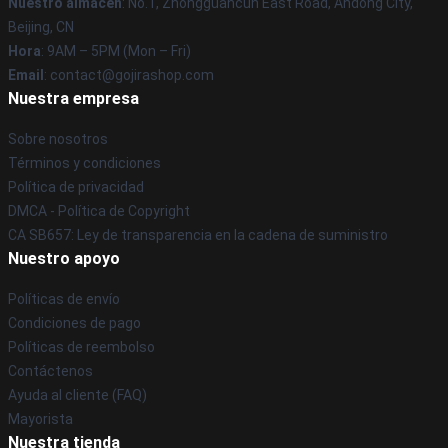
Nuestro almacén
: No.1, Zhongguancun East Road, Andong City,
Beijing, CN
Hora
: 9AM – 5PM (Mon – Fri)
Email
: contact@gojirashop.com
Nuestra empresa
Sobre nosotros
Términos y condiciones
Política de privacidad
DMCA - Política de Copyright
CA SB657: Ley de transparencia en la cadena de suministro
Nuestro apoyo
Políticas de envío
Condiciones de pago
Políticas de reembolso
Contáctenos
Ayuda al cliente (FAQ)
Mayorista
Nuestra tienda