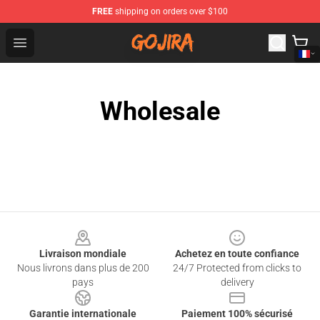
FREE
shipping on orders over $100
Gojira Shop - Official Gojira Merchandise Store
Open menu
Wholesale
Footer
Livraison mondiale
Achetez en toute confiance
Nous livrons dans plus de 200
24/7 Protected from clicks to
pays
delivery
Garantie internationale
Paiement 100% sécurisé