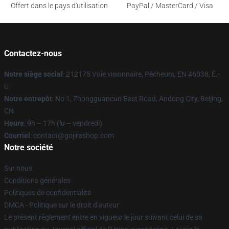
Offert dans le pays d'utilisation
PayPal / MasterCard / Visa
Contactez-nous
Notre siège social
: 212175 Voie visionnaire, Pêcheurs, EN 46038, É.-
U.
Notre entrepôt
: No 1, Zhongguancun East Road, Andong City, Beijing,
CN
Heure
: 9h – 17h (lu – vendredi)
Courriel
: contact@gojirashop.com
Notre société
Sur nous
Conditions générales
Politiques de confidentialité
DMCA - Politique sur le droit d'auteur
Le présent règlement entre en vigueur le jour suivant celui de sa