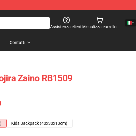
Assistenza clienti
Visualizza carrello
Contatti
ojira Zaino RB1509
)
)
Kids Backpack (40x30x13cm)
e