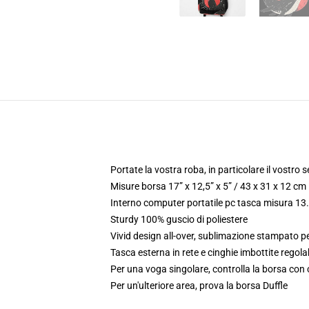
Portate la vostra roba, in particolare il vostro 
Misure borsa 17” x 12,5” x 5” / 43 x 31 x 12 cm
Interno computer portatile pc tasca misura 13.
Sturdy 100% guscio di poliestere
Vivid design all-over, sublimazione stampato p
Tasca esterna in rete e cinghie imbottite regolab
Per una voga singolare, controlla la borsa con 
Per un'ulteriore area, prova la borsa Duffle