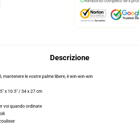
Rimborso completo se il pro
Descrizione
sé, mantenere le vostre palme libere, è win-win-win
5" x 10.5" / 34 x 27 cm
er voi quando ordinate
ili
coulisse