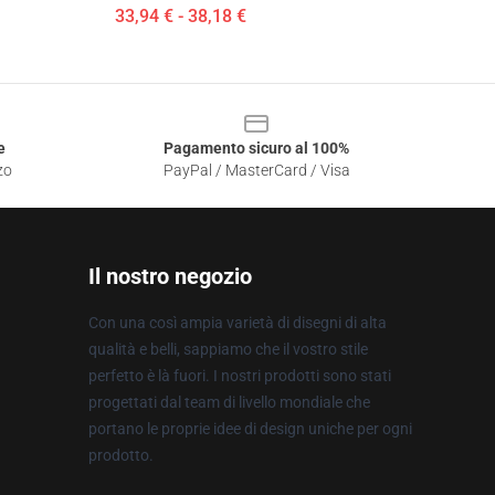
33,94 € - 38,18 €
e
Pagamento sicuro al 100%
zo
PayPal / MasterCard / Visa
Il nostro negozio
Con una così ampia varietà di disegni di alta
qualità e belli, sappiamo che il vostro stile
perfetto è là fuori. I nostri prodotti sono stati
progettati dal team di livello mondiale che
portano le proprie idee di design uniche per ogni
prodotto.