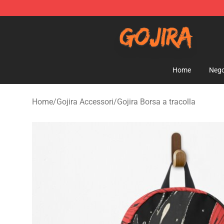
Gojira Shop - Official Gojira Merchandise Store
Home
Nego
Home
/
Gojira Accessori
/
Gojira Borsa a tracolla