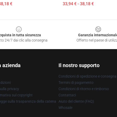
38,18 €
33,94 € - 38,18 €
cquista in tutta sicurezza
Garanzia internazional
to 24/7 dai clic alla consegna
Offerto nel paese di utiliz
a azienda
Il nostro supporto
Condizioni di spedizione e consegna
dizioni
Termini di pagamento
ulla privacy
Condizioni di ritorno e rimborso
mativa sul copyright
Contattaci
gge sulla trasparenza della catena
Aiuto del cliente (FAQ)
Whosale