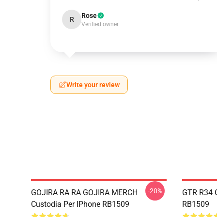
Rose
R
Verified owner
Write your review
-20%
GOJIRA RA RA GOJIRA MERCH
GTR R34 G
Custodia Per IPhone RB1509
RB1509