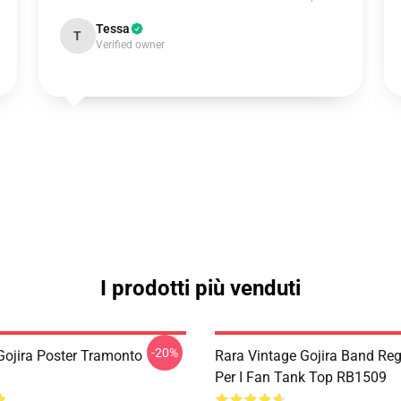
Tessa
T
Verified owner
I prodotti più venduti
-20%
ojira Poster Tramonto
Rara Vintage Gojira Band Re
Per I Fan Tank Top RB1509