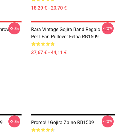
18,29 € - 20,70 €
-20%
-20%
Throw
Rara Vintage Gojira Band Regalo Nero
Per I Fan Pullover Felpa RB1509
37,67 € - 44,11 €
-20%
-20%
09
Promo!!! Gojira Zaino RB1509