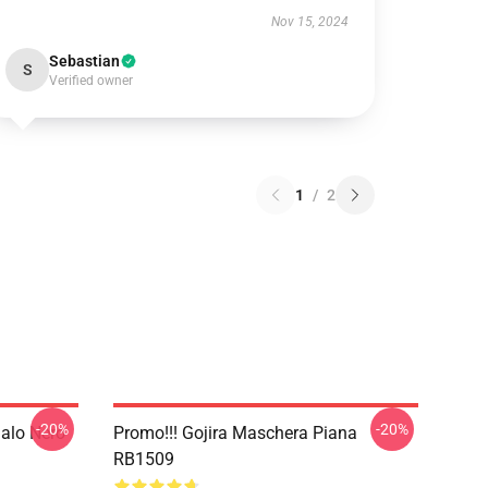
Nov 15, 2024
Sebastian
S
Verified owner
1
/
2
-20%
-20%
galo Nero
Promo!!! Gojira Maschera Piana
RB1509