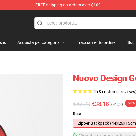
FREE
shipping on orders over $100
zio
Acquista per categoria
Tracciamento ordine
Blog
Nuovo Design G
(8 customer reviews
€47.73
€38.18
-20%
$41.50
Size
Zipper Backpack (44x26x15cm
Visualizza guida alle tagli