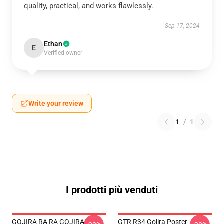
quality, practical, and works flawlessly.
Sep 17, 2024
Ethan
E
Verified owner
Write your review
1
/
1
I prodotti più venduti
GOJIRA RA RA GOJIRA
GTR R34 Gojira Poster