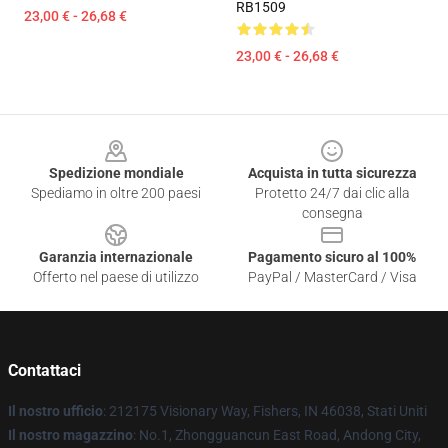
RB1509
23,00 € - 26,68 €
23,00 € - 26,68 €
Footer
Spedizione mondiale
Acquista in tutta sicurezza
Spediamo in oltre 200 paesi
Protetto 24/7 dai clic alla
consegna
Garanzia internazionale
Pagamento sicuro al 100%
Offerto nel paese di utilizzo
PayPal / MasterCard / Visa
Contattaci
Il nostro ufficio
: 212175 Visionary Way, Fishers, IN 46038, Stati Uniti
Il nostro magazzino
: No.1, Zhongguancun East Road, Andong City,