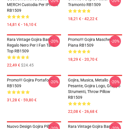
-20%
-20%
MERCH Custodia Per IPhone
Tramonto RB1509
RB1509
18,21 € - 42,22 €
14,81 € - 16,10 €
Rara Vintage Gojira Band
Promo!!! Gojira Maschera
-20%
-20%
Regalo Nero Per I Fan Tank
Piana RB1509
Top RB1509
18,29 € - 20,70 €
22,49 €
$24.45
Promo!!! Gojira Portafoglio
Gojira, Musica, Metallo
-20%
-20%
RB1509
Pesante, Gojira Logo, Gruppo
Strumenti, Throw Pillow
RB1509
31,28 € - 59,80 €
22,08 € - 26,68 €
Nuovo Design Gojira Pillow
Rara Vintage Gojira Band
-20%
-20%