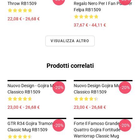
Throw RB1509
Regalo Nero Per I Fan Pullover
Felpa RB1509
22,08 € - 26,68 €
37,67 € - 44,11 €
VISUALIZZA ALTRO
Prodotti correlati
Nuovo Design - Gojira Mug
Nuovo Design Gojira Mug
-20%
-20%
Classico RB1509
Classico RB1509
23,00 € - 26,68 €
23,00 € - 26,68 €
GTR R34 Gojira Tramonto
Forte Il Famoso Grande
-20%
-20%
Classic Mug RB1509
Quattro Gojira Fortitude
Warriorrap Classic Mug