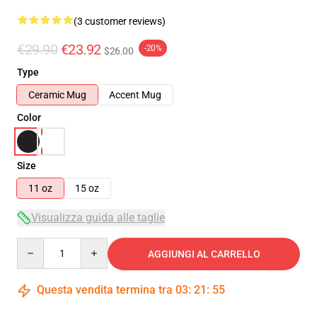
(3 customer reviews)
€29.90
€23.92
-20%
$26.00
Type
Ceramic Mug
Accent Mug
Color
Size
11 oz
15 oz
Visualizza guida alle taglie
Quantity
AGGIUNGI AL CARRELLO
Questa vendita termina tra
03
:
21
:
54