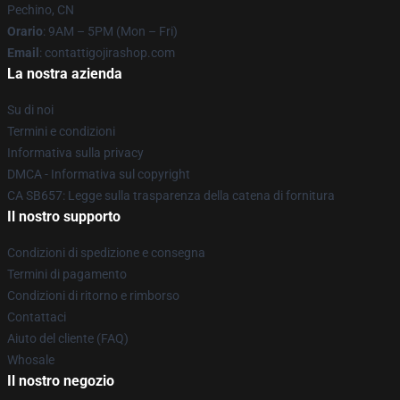
Pechino, CN
Orario
: 9AM – 5PM (Mon – Fri)
Email
: contattigojirashop.com
La nostra azienda
Su di noi
Termini e condizioni
Informativa sulla privacy
DMCA - Informativa sul copyright
CA SB657: Legge sulla trasparenza della catena di fornitura
Il nostro supporto
Condizioni di spedizione e consegna
Termini di pagamento
Condizioni di ritorno e rimborso
Contattaci
Aiuto del cliente (FAQ)
Whosale
Il nostro negozio