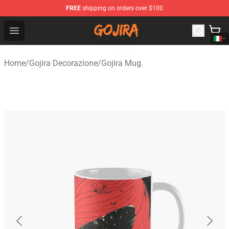
FREE
shipping on orders over $100
Gojira Shop - Official Gojira Merchandise Store
Open menu
Home
/
Gojira Decorazione
/
Gojira Mug.