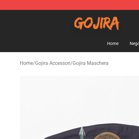
Gojira Shop - Official Gojira Merchandise Store
Home
Nego
Home
/
Gojira Accessori
/
Gojira Maschera