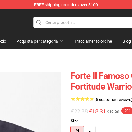
FREE
shipping on orders over $100
zio
Acquista per categoria
Tracciamento ordine
Blog
Forte Il Famoso
Fortitude Warri
(5 customer reviews
€22.88
€18.31
-20%
$19.90
Size
M
L