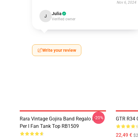
Nov 6, 2024
Julia
J
Verified owner
Write your review
-20%
Rara Vintage Gojira Band Regalo Nero
GTR R34 G
Per I Fan Tank Top RB1509
22,49 €
$2