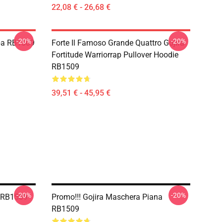
22,08 € - 26,68 €
-20%
-20%
pa RB1509
Forte Il Famoso Grande Quattro Gojira
Fortitude Warriorrap Pullover Hoodie
RB1509
39,51 € - 45,95 €
-20%
-20%
k RB1509
Promo!!! Gojira Maschera Piana
RB1509