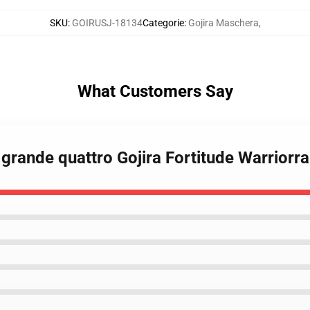
SKU
:
GOIRUSJ-18134
Categorie
:
Gojira Maschera
,
What Customers Say
o grande quattro Gojira Fortitude Warrio