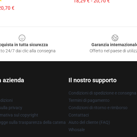
18,29 € - 20,70 €
20,70 €
cquista in tutta sicurezza
Garanzia internazional
to 24/7 dai clic alla consegna
Offerto nel paese di utiliz
a azienda
Il nostro supporto
Condizioni di spedizione e consegna
dizioni
Termini di pagamento
ulla privacy
Condizioni di ritorno e rimborso
mativa sul copyright
Contattaci
gge sulla trasparenza della catena
Aiuto del cliente (FAQ)
Whosale