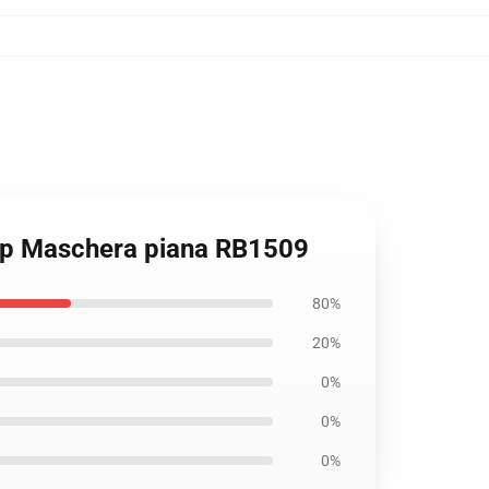
rrap Maschera piana RB1509
80%
20%
0%
0%
0%