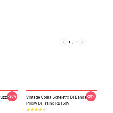
1
/
1
-20%
-20%
Puzzle
Vintage Gojira Scheletro Di Banda
Pillow Di Traino RB1509