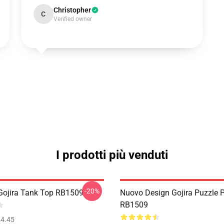
Christopher
C
Verified owner
I prodotti più venduti
-20%
ojira Tank Top RB1509
Nuovo Design Gojira Puzzle 
RB1509
4.45