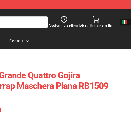
Assistenza clienti
Visualizza carrello
Contatti
 Grande Quattro Gojira
orrap Maschera Piana RB1509
)