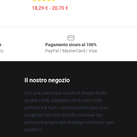
18,29 € - 20,70 €
e
Pagamento sicuro al 100%
zo
PayPal / MasterCard / Visa
Il nostro negozio
Con una così ampia varietà di disegni di alta
qualità e belli, sappiamo che il vostro stile
perfetto è là fuori. I nostri prodotti sono stati
progettati dal team di livello mondiale che
portano le proprie idee di design uniche per ogni
prodotto.