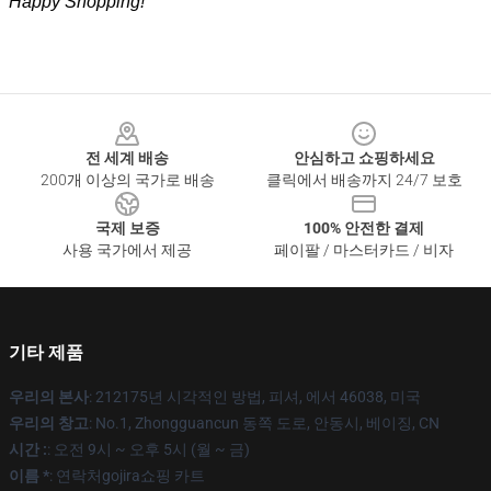
Happy Shopping!
Footer
전 세계 배송
안심하고 쇼핑하세요
200개 이상의 국가로 배송
클릭에서 배송까지 24/7 보호
국제 보증
100% 안전한 결제
사용 국가에서 제공
페이팔 / 마스터카드 / 비자
기타 제품
우리의 본사
: 212175년 시각적인 방법, 피셔, 에서 46038, 미국
우리의 창고
: No.1, Zhongguancun 동쪽 도로, 안동시, 베이징, CN
시간 :
: 오전 9시 ~ 오후 5시 (월 ~ 금)
이름 *
: 연락처gojira쇼핑 카트