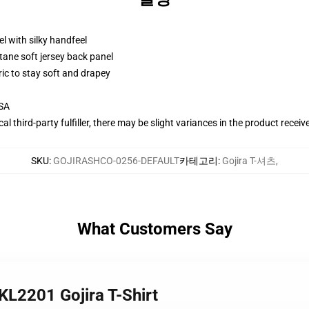
l with silky handfeel
tane soft jersey back panel
ric to stay soft and drapey
USA
al third-party fulfiller, there may be slight variances in the product receiv
SKU
:
GOJIRASHCO-0256-DEFAULT
카테고리
:
Gojira T-셔츠
,
What Customers Say
KL2201 Gojira T-Shirt