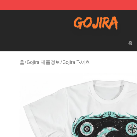
Gojira Shop - Official Gojira Merchandise Store
홈
홈
/
Gojira 제품정보
/
Gojira T-셔츠