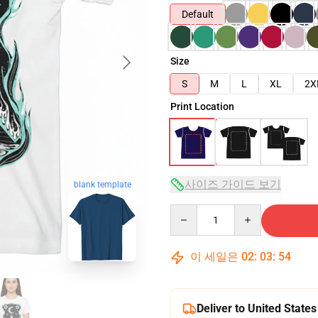
Default
Size
S
M
L
XL
2X
Print Location
사이즈 가이드 보기
blank template
Quantity
이 세일은
02
:
03
:
53
Deliver to United States