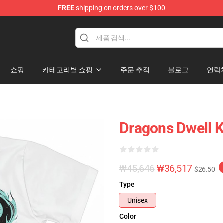
FREE
shipping on orders over $100
쇼핑
카테고리별 쇼핑
주문 추적
블로그
연락
Dragons Dwell K
₩45,646
₩36,517
$26.50
Type
Unisex
Color