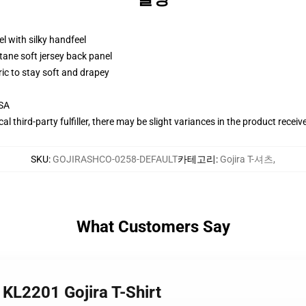
l with silky handfeel
tane soft jersey back panel
ric to stay soft and drapey
USA
al third-party fulfiller, there may be slight variances in the product receiv
SKU
:
GOJIRASHCO-0258-DEFAULT
카테고리
:
Gojira T-셔츠
,
What Customers Say
KL2201 Gojira T-Shirt