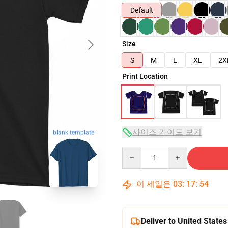
Default
Size
S
M
L
XL
2X
Print Location
사이즈 가이드 보기
blank template
Quantity
이 세일은
03
:
17
:
53
Deliver to United States