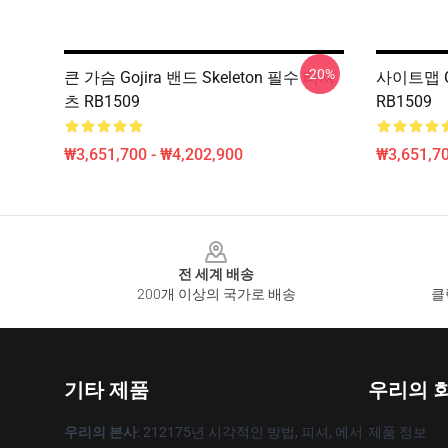
-20%
큰 가슴 Gojira 밴드 Skeleton 필수 티셔
사이트맵 G
츠 RB1509
RB1509
₩3,651,700 - ₩4,202,900
₩3,651,70
Footer
전 세계 배송
200개 이상의 국가로 배송
클
기타 제품
우리의 
우리의 본사
: 212175년 시각적인 방법, 피셔, 에서
제품 정보