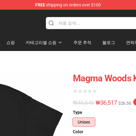
FREE
shipping on orders over $100
쇼핑
카테고리별 쇼핑
주문 추적
블로그
연락
Magma Woods KL
₩45,646
₩36,517
$26.50
Type
Unisex
Color