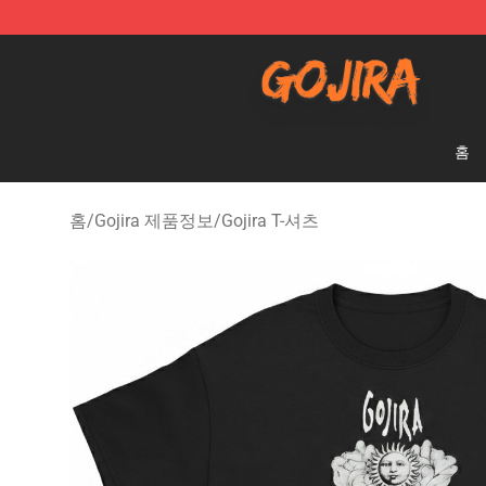
Gojira Shop - Official Gojira Merchandise Store
홈
홈
/
Gojira 제품정보
/
Gojira T-셔츠