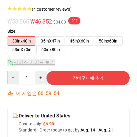
(4 customer reviews)
₩58,565
₩46,852
-20%
$34.00
Size
30inx40in
35inX47in
45inX60in
50inx60in
53inX70in
60inx80in
사이즈 가이드 보기
Quantity
장바구니에 추가
이 세일은
00
:
59
:
53
Deliver to United States
Cost to ship:
$6.99
Standard - Order today to get by
Aug. 14 - Aug. 21