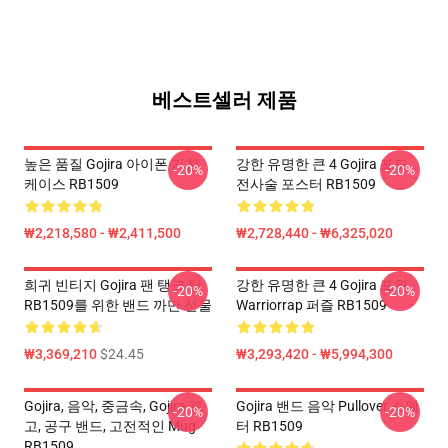
베스트셀러 제품
높은 품질 Gojira 아이폰 거친
강한 유명한 큰 4 Gojira 포도
-20%
-20%
케이스 RB1509
전사술 포스터 RB1509
₩2,218,580 - ₩2,411,500
₩2,728,440 - ₩6,325,020
희귀 빈티지 Gojira 팬 탱크 탑
강한 유명한 큰 4 Gojira 포위
-20%
-20%
RB1509를 위한 밴드 까만 선물
Warriorrap 퍼즐 RB1509
₩3,369,210
$24.45
₩3,293,420 - ₩5,994,300
Gojira, 음악, 중금속, Gojira 로
Gojira 밴드 음악 Pullover 스웨
-20%
-20%
고, 공구 밴드, 고전적인 Mug
터 RB1509
RB1509