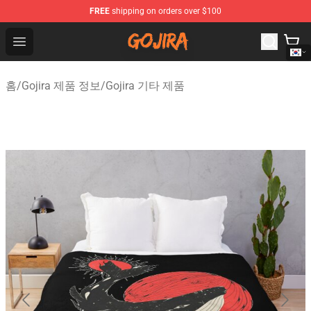
FREE
shipping on orders over $100
Gojira Shop - Official Gojira Merchandise Store
Open menu
홈
/
Gojira 제품 정보
/
Gojira 기타 제품