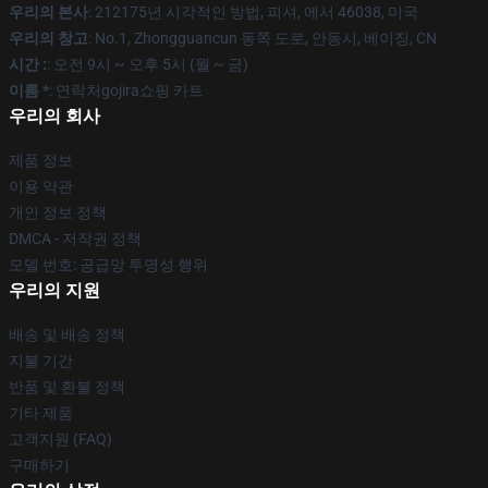
우리의 본사
: 212175년 시각적인 방법, 피셔, 에서 46038, 미국
우리의 창고
: No.1, Zhongguancun 동쪽 도로, 안동시, 베이징, CN
시간 :
: 오전 9시 ~ 오후 5시 (월 ~ 금)
이름 *
: 연락처gojira쇼핑 카트
우리의 회사
제품 정보
이용 약관
개인 정보 정책
DMCA - 저작권 정책
모델 번호: 공급망 투명성 행위
우리의 지원
배송 및 배송 정책
지불 기간
반품 및 환불 정책
기타 제품
고객지원 (FAQ)
구매하기