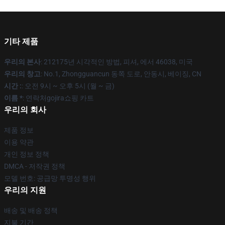
기타 제품
우리의 본사
: 212175년 시각적인 방법, 피셔, 에서 46038, 미국
우리의 창고
: No.1, Zhongguancun 동쪽 도로, 안동시, 베이징, CN
시간 :
: 오전 9시 ~ 오후 5시 (월 ~ 금)
이름 *
: 연락처gojira쇼핑 카트
우리의 회사
제품 정보
이용 약관
개인 정보 정책
DMCA - 저작권 정책
모델 번호: 공급망 투명성 행위
우리의 지원
배송 및 배송 정책
지불 기간