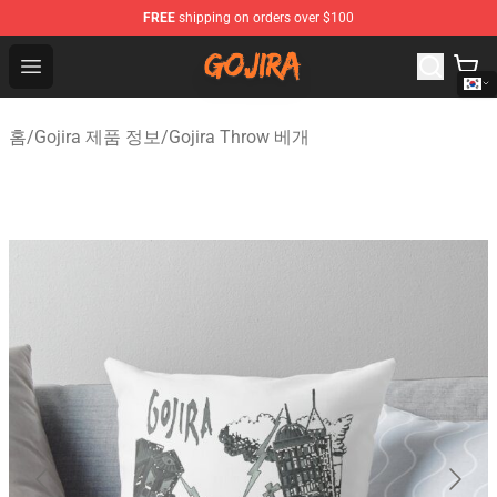
FREE
shipping on orders over $100
Gojira Shop - Official Gojira Merchandise Store
Open menu
홈
/
Gojira 제품 정보
/
Gojira Throw 베개