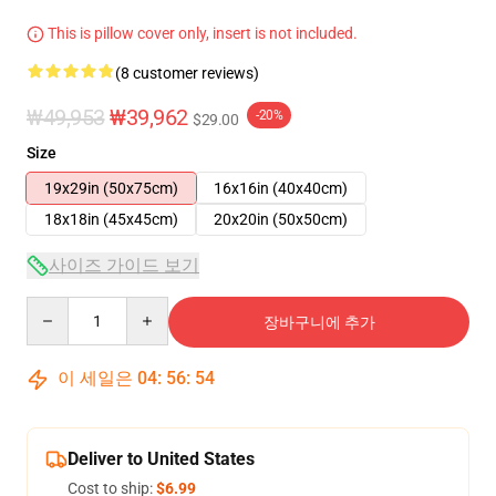
This is pillow cover only, insert is not included.
(8 customer reviews)
₩49,953
₩39,962
-20%
$29.00
Size
19x29in (50x75cm)
16x16in (40x40cm)
18x18in (45x45cm)
20x20in (50x50cm)
사이즈 가이드 보기
Quantity
장바구니에 추가
이 세일은
04
:
56
:
54
Deliver to United States
Cost to ship:
$6.99