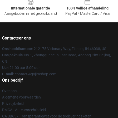
Internationale garantie
100% veilige afhandeling
Aangeboden in het gebruiksland
PayPal / MasterCard / Visa
Contacteer ons
Ons hoofdkantoor
: 212175 Visionary Way, Fishers, IN 46038, US
Ons pakhuis
: No.1, Zhongguancun East Road, Andong City, Beijing,
CN
Uur
: 21.00 uur 5.00 uur
E-mail
: contact@gojirashop.com
Ons bedrijf
Over ons
Algemene voorwaarden
Privacybeleid
DMCA - Auteursrechtbeleid
CA SB657: Transparantiewet voor de toeleveringsketen