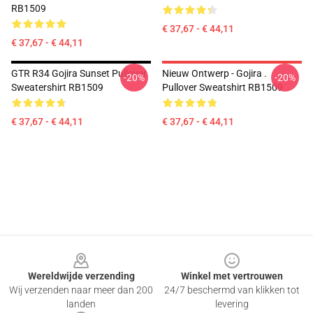
RB1509
€ 37,67 - € 44,11
€ 37,67 - € 44,11
GTR R34 Gojira Sunset Pullover
Nieuw Ontwerp - Gojira .
-20%
-20%
Sweatershirt RB1509
Pullover Sweatshirt RB1509
€ 37,67 - € 44,11
€ 37,67 - € 44,11
Footer
Wereldwijde verzending
Winkel met vertrouwen
Wij verzenden naar meer dan 200
24/7 beschermd van klikken tot
landen
levering