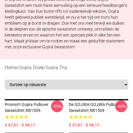
Sweatshirt een must-have aanvulling op een serieuze headbanger's
kledingkast. Van hun botte riffs tot nadenkende teksten, Gojira
heeft geboeid publiek wereldwijd, en nu is het tijd om trots hun
embleem op je borst te dragen. Doe met ons mee terwijl we duiken
in de diepten van dit epische sweatshirt ontwerp, ontrafelen de
betekenis ervan en waarom het een speciale plek in elke fan een
hart. Maak je klaar om te rocken en maak een gedurfde statement
met onze exclusieve Gojira Sweatshirt!
Home
/
Gojira Doek
/
Gojira Trui
Promo!!! Gojira Pullover
De GOJIRA GOJIRA Pullover
-20%
-20%
Sweatshirt RB1509
Sweatshirt RB1509
€ 37,67 - € 44,11
€ 37,67 - € 44,11