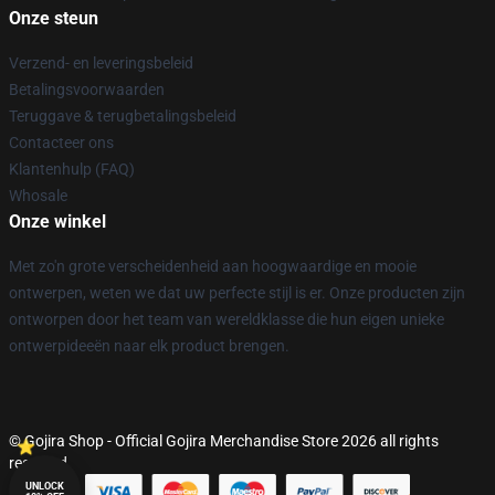
Onze steun
Verzend- en leveringsbeleid
Betalingsvoorwaarden
Teruggave & terugbetalingsbeleid
Contacteer ons
Klantenhulp (FAQ)
Whosale
Onze winkel
Met zo'n grote verscheidenheid aan hoogwaardige en mooie
ontwerpen, weten we dat uw perfecte stijl is er. Onze producten zijn
ontworpen door het team van wereldklasse die hun eigen unieke
ontwerpideeën naar elk product brengen.
© Gojira Shop - Official Gojira Merchandise Store 2026 all rights
reserved
UNLOCK