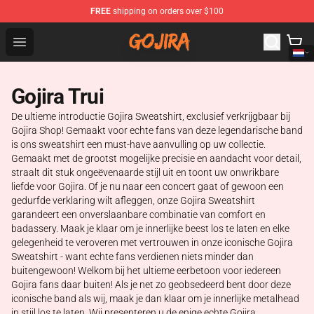
FREE
shipping on orders over $100
Gojira Shop - Official Gojira Merchandise Store
Open menu
Gojira Trui
De ultieme introductie Gojira Sweatshirt, exclusief verkrijgbaar bij
Gojira Shop! Gemaakt voor echte fans van deze legendarische band
is ons sweatshirt een must-have aanvulling op uw collectie.
Gemaakt met de grootst mogelijke precisie en aandacht voor detail,
straalt dit stuk ongeëvenaarde stijl uit en toont uw onwrikbare
liefde voor Gojira. Of je nu naar een concert gaat of gewoon een
gedurfde verklaring wilt afleggen, onze Gojira Sweatshirt
garandeert een onverslaanbare combinatie van comfort en
badassery. Maak je klaar om je innerlijke beest los te laten en elke
gelegenheid te veroveren met vertrouwen in onze iconische Gojira
Sweatshirt - want echte fans verdienen niets minder dan
buitengewoon! Welkom bij het ultieme eerbetoon voor iedereen
Gojira fans daar buiten! Als je net zo geobsedeerd bent door deze
iconische band als wij, maak je dan klaar om je innerlijke metalhead
in stijl los te laten. Wij presenteren u de enige echte Gojira