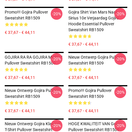
Promo!!! Gojira Pullover
Gojira Shirt Van Mars Naar
-20%
-20%
Sweatshirt RB1509
Sirius 10e Verjaardag Gojira
Hoodie Essential Pullover
Sweatshirt RB1509
€ 37,67 - € 44,11
€ 37,67 - € 44,11
GOJIRA RA RA GOJIRA MERCH
Nieuw Ontwerp Gojira Pullover
-20%
-20%
Pullover Sweatshirt RB1509
Sweatshirt RB1509
€ 37,67 - € 44,11
€ 37,67 - € 44,11
Nieuw Ontwerp Gojira Pullover
Promo!!! Gojira Pullover
-20%
-20%
Sweatshirt RB1509
Sweatshirt RB1509
€ 37,67 - € 44,11
€ 37,67 - € 44,11
Nieuw Ontwerp Gojira Klassiek
HOGE KWALITEIT VAN Gojira
-20%
-20%
T-Shirt Pullover Sweatshirt
Pullover Sweatshirt RB1509