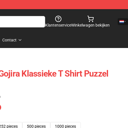
Klantenservice
Winkelwagen bekijken
Contact
ojira Klassieke T Shirt Puzzel
)
252 pieces
500 pieces
1000 pieces