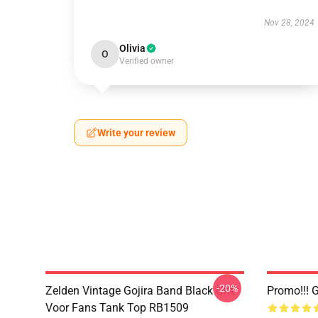
Nov 28, 2024
Olivia
O
Verified owner
Write your review
-20%
Zelden Vintage Gojira Band Black Gift
Promo!!! 
Voor Fans Tank Top RB1509