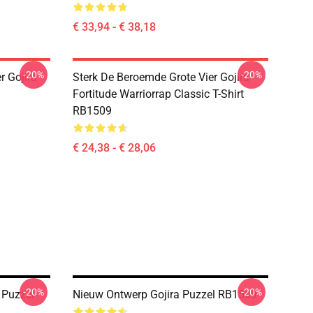
€ 33,94 - € 38,18
-20%
-20%
r Gojira
Sterk De Beroemde Grote Vier Gojira
Fortitude Warriorrap Classic T-Shirt
RB1509
€ 24,38 - € 28,06
-20%
-20%
 Puzzel
Nieuw Ontwerp Gojira Puzzel RB1509