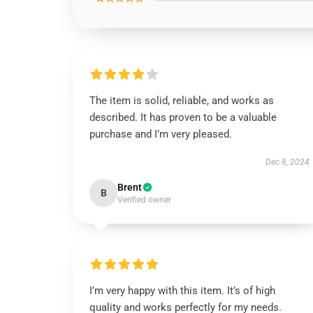
The item is solid, reliable, and works as
described. It has proven to be a valuable
purchase and I’m very pleased.
Dec 8, 2024
Brent
B
Verified owner
I’m very happy with this item. It’s of high
quality and works perfectly for my needs.