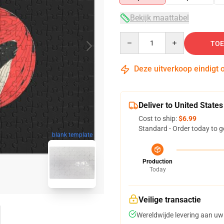
Bekijk maattabel
Quantity
TOE
Deze uitverkoop eindigt 
Deliver to United States
Cost to ship:
$6.99
Standard - Order today to g
blank template
Production
Today
Veilige transactie
Wereldwijde levering aan uw