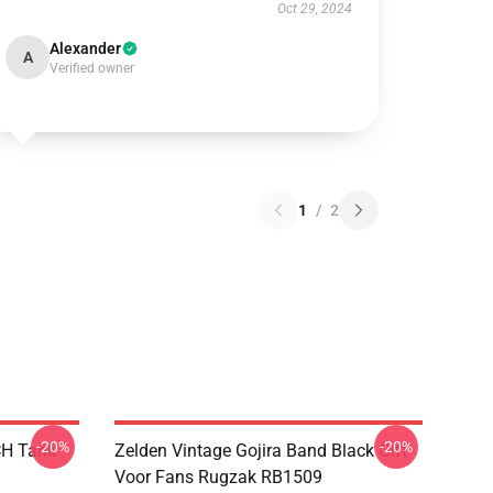
Oct 29, 2024
Alexander
A
Verified owner
1
/
2
-20%
-20%
H Tank
Zelden Vintage Gojira Band Black Gift
Voor Fans Rugzak RB1509