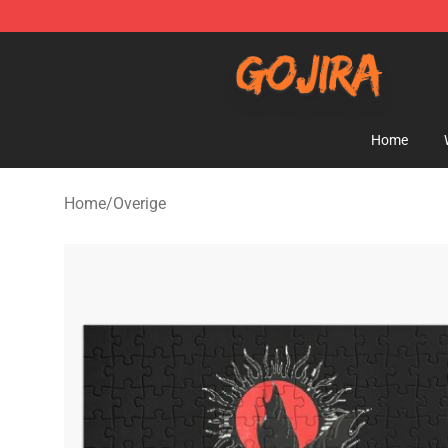
Gojira Shop - Official Gojira Merchandise Store
Home
Home
/
Overige