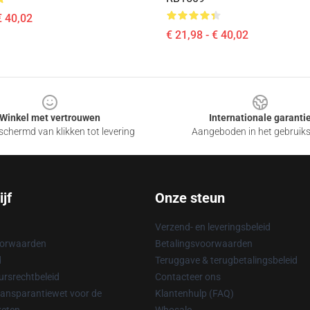
€ 40,02
€ 21,98 - € 40,02
Winkel met vertrouwen
Internationale garanti
chermd van klikken tot levering
Aangeboden in het gebruik
jf
Onze steun
Verzend- en leveringsbeleid
oorwaarden
Betalingsvoorwaarden
d
Teruggave & terugbetalingsbeleid
rsrechtbeleid
Contacteer ons
ransparantiewet voor de
Klantenhulp (FAQ)