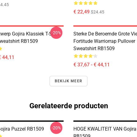
4.45
€ 22,49
$24.45
-20%
erp Gojira Klassiek T-Shirt
Sterke De Beroemde Grote Vie
Sweatshirt RB1509
Fortitude Warriorrap Pullover
Sweatshirt RB1509
€ 44,11
€ 37,67 - € 44,11
BEKIJK MEER
Gerelateerde producten
-20%
Gojira Puzzel RB1509
HOGE KWALITEIT VAN Gojira
RB1509