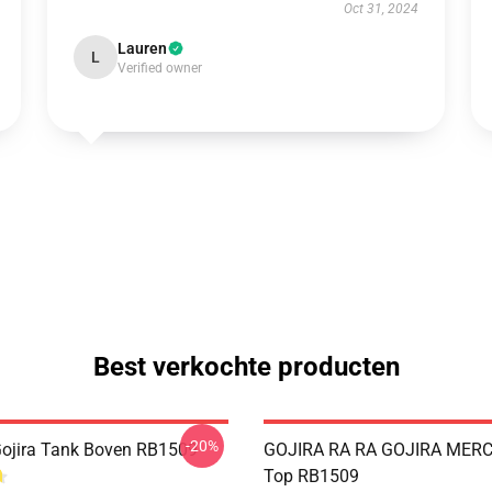
Oct 31, 2024
Lauren
L
Verified owner
Best verkochte producten
-20%
Gojira Tank Boven RB1509
GOJIRA RA RA GOJIRA MERC
Top RB1509