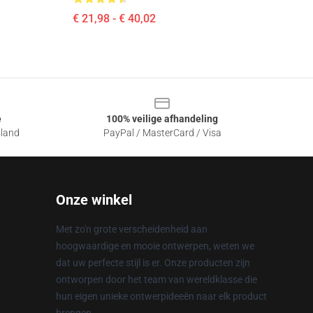
€ 21,98 - € 40,02
e
100% veilige afhandeling
sland
PayPal / MasterCard / Visa
Onze winkel
Met zo'n grote verscheidenheid aan
hoogwaardige en mooie ontwerpen, weten we
dat uw perfecte stijl is er. Onze producten zijn
ontworpen door het team van wereldklasse die
hun eigen unieke ontwerpideeën naar elk product