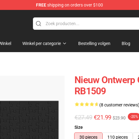
FREE
shipping on orders over $100
Winkel
Winkel per categorie
Bestelling volgen
Blog
Nieuw Ontwerp G
RB1509
(8 customer reviews
€27.49
€21.99
-20%
$23.90
Size
30 pieces
110 pieces