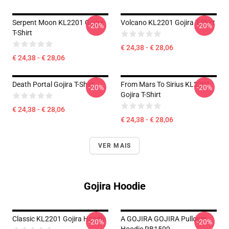
Serpent Moon KL2201 Gojira
Volcano KL2201 Gojira T-Shirt
-20%
-20%
T-Shirt
€ 24,38 - € 28,06
€ 24,38 - € 28,06
Death Portal Gojira T-Shirt
From Mars To Sirius KL2201
-20%
-20%
Gojira T-Shirt
€ 24,38 - € 28,06
€ 24,38 - € 28,06
VER MAIS
Gojira Hoodie
Classic KL2201 Gojira Hoodie
A GOJIRA GOJIRA Pullover
-20%
-20%