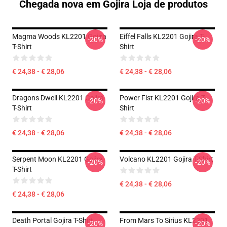
Chegada nova em Gojira Loja de produtos
Magma Woods KL2201 Gojira
Eiffel Falls KL2201 Gojira T-
-20%
-20%
T-Shirt
Shirt
€ 24,38 - € 28,06
€ 24,38 - € 28,06
Dragons Dwell KL2201 Gojira
Power Fist KL2201 Gojira T-
-20%
-20%
T-Shirt
Shirt
€ 24,38 - € 28,06
€ 24,38 - € 28,06
Serpent Moon KL2201 Gojira
Volcano KL2201 Gojira T-Shirt
-20%
-20%
T-Shirt
€ 24,38 - € 28,06
€ 24,38 - € 28,06
Death Portal Gojira T-Shirt
From Mars To Sirius KL2201
-20%
-20%