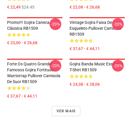
€ 22,49
$24.45
€ 22,08 - € 26,68
Promo!!! Gojira Caneca
Vintage Gojira Faixa De
-20%
-20%
Clássica RB1509
Esqueleto Pullover Camisola
RB1509
€ 23,00 - € 26,68
€ 37,67 - € 44,11
Forte Os Quatro Grandes
Gojira Banda Music Essential
-20%
-20%
Famosos Gojira Fortitude
T-Shirt RB1509
Warriorrap Pullover Camisola
De Suor RB1509
€ 24,38 - € 28,06
€ 37,67 - € 44,11
VER MAIS