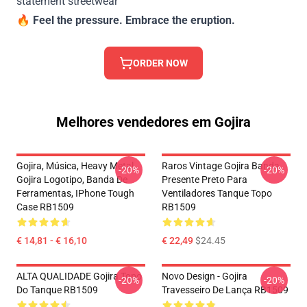
statement streetwear
🔥
Feel the pressure. Embrace the eruption.
ORDER NOW
Melhores vendedores em Gojira
Gojira, Música, Heavy Metal,
Raros Vintage Gojira Banda
-20%
-20%
Gojira Logotipo, Banda De
Presente Preto Para
Ferramentas, IPhone Tough
Ventiladores Tanque Topo
Case RB1509
RB1509
€ 14,81 - € 16,10
€ 22,49
$24.45
ALTA QUALIDADE Gojira Topo
Novo Design - Gojira
-20%
-20%
Do Tanque RB1509
Travesseiro De Lança RB1509