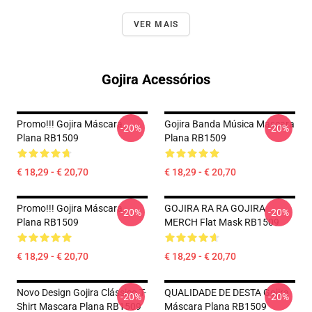
VER MAIS
Gojira Acessórios
Promo!!! Gojira Máscara
Gojira Banda Música Mascara
-20%
-20%
Plana RB1509
Plana RB1509
€ 18,29 - € 20,70
€ 18,29 - € 20,70
Promo!!! Gojira Máscara
GOJIRA RA RA GOJIRA
-20%
-20%
Plana RB1509
MERCH Flat Mask RB1509
€ 18,29 - € 20,70
€ 18,29 - € 20,70
Novo Design Gojira Clássico T-
QUALIDADE DE DESTA Gojira
-20%
-20%
Shirt Mascara Plana RB1509
Máscara Plana RB1509