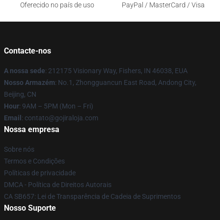
Oferecido no país de uso
PayPal / MasterCard / Visa
Contacte-nos
A nossa sede
: 212175 Visionary Way, Fishers, IN 46038, EUA
Nosso Armazém
: No.1, Zhongguancun East Road, Andong City,
Beijing, CN
Hour
: 9AM – 5PM (Mon – Fri)
Email
: contato@gojiraloja.com
Nossa empresa
Sobre nós
Termos e Condições
Políticas de privacidade
DMCA - Política de Direitos Autorais
CA SB657: Lei de Transparência de Cadeia de Suprimentos
Nosso Suporte