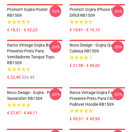
Promo!!! Gojira Poster
Promo!! Gojira IPhone Caso
-20%
-20%
RB1509
Difícil RB1509
€ 18,21 - € 42,22
€ 14,81 - € 16,10
Raros Vintage Gojira Banda
Novo Design - Gojira Quebra-
-20%
-20%
Presente Preto Para
Cabeça RB1509
Ventiladores Tanque Topo
RB1509
€ 21,98 - € 40,02
€ 22,49
$24.45
Novo Design - Gojira . Pullover
Raros Vintage Gojira Faixa De
-20%
-20%
Sweatshirt RB1509
Presente Preto Para Fãs
Pullover Hoodie RB1509
€ 37,67 - € 44,11
€ 39,51 - € 45,95