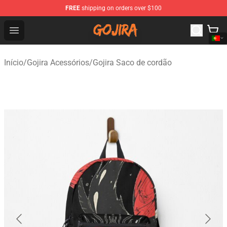
FREE
shipping on orders over $100
Gojira Shop - Official Gojira Merchandise Store
Open menu
Início
/
Gojira Acessórios
/
Gojira Saco de cordão