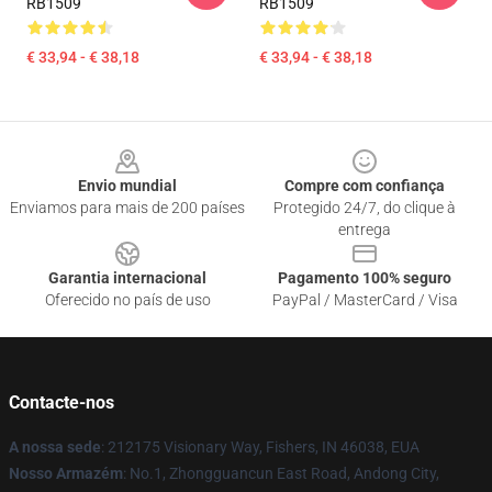
RB1509
RB1509
€ 33,94 - € 38,18
€ 33,94 - € 38,18
Footer
Envio mundial
Compre com confiança
Enviamos para mais de 200 países
Protegido 24/7, do clique à
entrega
Garantia internacional
Pagamento 100% seguro
Oferecido no país de uso
PayPal / MasterCard / Visa
Contacte-nos
A nossa sede
: 212175 Visionary Way, Fishers, IN 46038, EUA
Nosso Armazém
: No.1, Zhongguancun East Road, Andong City,