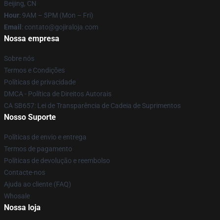
Beijing, CN
Hour
: 9AM – 5PM (Mon – Fri)
Email
: contato@gojiraloja.com
Nossa empresa
Sobre nós
Termos e Condições
Políticas de privacidade
DMCA - Política de Direitos Autorais
CA SB657: Lei de Transparência de Cadeia de Suprimentos
Nosso Suporte
Políticas de envio e entrega
Termos de pagamento
Políticas de devolução e reembolso
Contacte-nos
Ajuda ao cliente (FAQ)
Whosale
Nossa loja