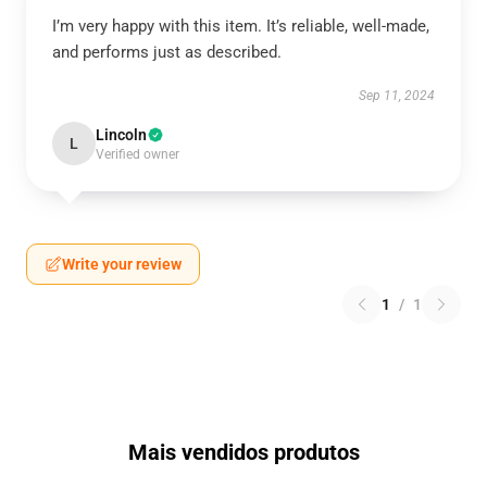
I’m very happy with this item. It’s reliable, well-made,
and performs just as described.
Sep 11, 2024
Lincoln
L
Verified owner
Write your review
1
/
1
Mais vendidos produtos