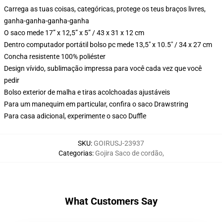
Carrega as tuas coisas, categóricas, protege os teus braços livres,
ganha-ganha-ganha-ganha
O saco mede 17” x 12,5” x 5” / 43 x 31 x 12 cm
Dentro computador portátil bolso pc mede 13,5" x 10.5" / 34 x 27 cm
Concha resistente 100% poliéster
Design vívido, sublimação impressa para você cada vez que você
pedir
Bolso exterior de malha e tiras acolchoadas ajustáveis
Para um manequim em particular, confira o saco Drawstring
Para casa adicional, experimente o saco Duffle
SKU
:
GOIRUSJ-23937
Categorias
:
Gojira Saco de cordão
,
What Customers Say