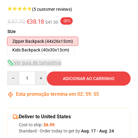
(5 customer reviews)
€47.73
€38.18
-20%
$41.50
Size
Zipper Backpack (44x26x15cm)
Kids Backpack (40x30x13cm)
Ver guia de tamanhos
Quantity
ADICIONAR AO CARRINHO
Esta promoção termina em
02
:
59
:
54
Deliver to United States
Cost to ship:
$6.99
Standard - Order today to get by
Aug. 17 - Aug. 24