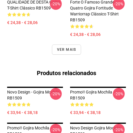
QUALIDADE DE DESTA Gojira
Forte O Famoso Grande
-20%
-20%
T-Shirt Clássico RB1509
Quatro Gojira Fortitude
Warriorrap Clássico T-Shirt
RB1509
€ 24,38 - € 28,06
€ 24,38 - € 28,06
VER MAIS
Produtos relacionados
Novo Design - Gojira Mochila
Promo!! Gojira Mochila
-20%
-20%
RB1509
RB1509
€ 33,94 - € 38,18
€ 33,94 - € 38,18
Promo!! Gojira Mochila
Novo Design Gojira Mochila
-20%
-20%