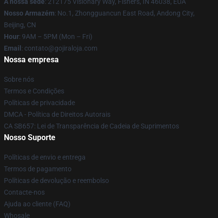
A nossa sede
: 212175 Visionary Way, Fishers, IN 46038, EUA
Nosso Armazém
: No.1, Zhongguancun East Road, Andong City,
Beijing, CN
Hour
: 9AM – 5PM (Mon – Fri)
Email
: contato@gojiraloja.com
Nossa empresa
Sobre nós
Termos e Condições
Políticas de privacidade
DMCA - Política de Direitos Autorais
CA SB657: Lei de Transparência de Cadeia de Suprimentos
Nosso Suporte
Políticas de envio e entrega
Termos de pagamento
Políticas de devolução e reembolso
Contacte-nos
Ajuda ao cliente (FAQ)
Whosale