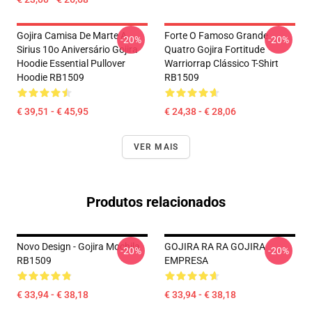
Gojira Camisa De Marte A
Forte O Famoso Grande
-20%
-20%
Sirius 10o Aniversário Gojira
Quatro Gojira Fortitude
Hoodie Essential Pullover
Warriorrap Clássico T-Shirt
Hoodie RB1509
RB1509
€ 39,51 - € 45,95
€ 24,38 - € 28,06
VER MAIS
Produtos relacionados
Novo Design - Gojira Mochila
GOJIRA RA RA GOJIRA
-20%
-20%
RB1509
EMPRESA
€ 33,94 - € 38,18
€ 33,94 - € 38,18