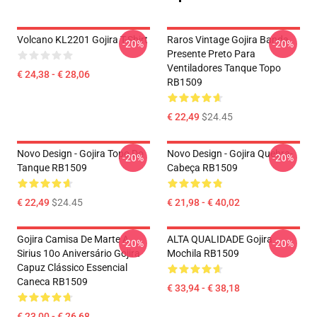
Volcano KL2201 Gojira T-Shirt
Raros Vintage Gojira Banda
-20%
-20%
Presente Preto Para
Ventiladores Tanque Topo
€ 24,38 - € 28,06
RB1509
€ 22,49
$24.45
Novo Design - Gojira Topo Do
Novo Design - Gojira Quebra-
-20%
-20%
Tanque RB1509
Cabeça RB1509
€ 22,49
$24.45
€ 21,98 - € 40,02
Gojira Camisa De Marte A
ALTA QUALIDADE Gojira
-20%
-20%
Sirius 10o Aniversário Gojira
Mochila RB1509
Capuz Clássico Essencial
Caneca RB1509
€ 33,94 - € 38,18
€ 23,00 - € 26,68