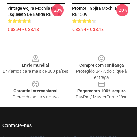
Vintage Gojira Mochila De
Promo!!! Gojira Mochila
-20%
-20%
Esqueleto De Banda RB1509
RB1509
€ 33,94 - € 38,18
€ 33,94 - € 38,18
Footer
Envio mundial
Compre com confiança
Enviamos para mais de 200 países
Protegido 24/7, do clique à
entrega
Garantia internacional
Pagamento 100% seguro
Oferecido no país de uso
PayPal / MasterCard / Visa
Contacte-nos