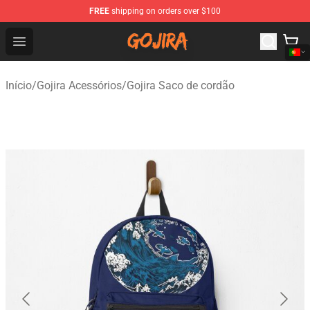
FREE
shipping on orders over $100
Gojira Shop - Official Gojira Merchandise Store
Open menu
Início
/
Gojira Acessórios
/
Gojira Saco de cordão