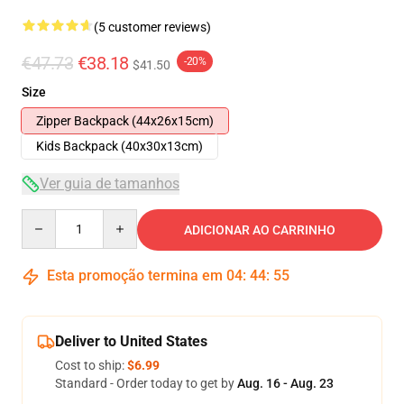
(5 customer reviews)
€47.73
€38.18
-20%
$41.50
Size
Zipper Backpack (44x26x15cm)
Kids Backpack (40x30x13cm)
Ver guia de tamanhos
Quantity
ADICIONAR AO CARRINHO
Esta promoção termina em
04
:
44
:
54
Deliver to United States
Cost to ship:
$6.99
Standard - Order today to get by
Aug. 16 - Aug. 23