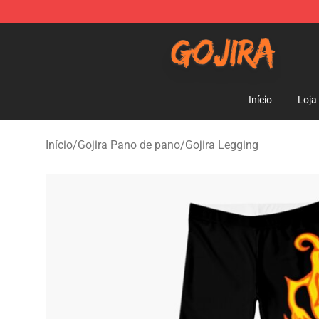
Gojira Shop - Official Gojira Merchandise Store
Início
Loja
Início
/
Gojira Pano de pano
/
Gojira Legging