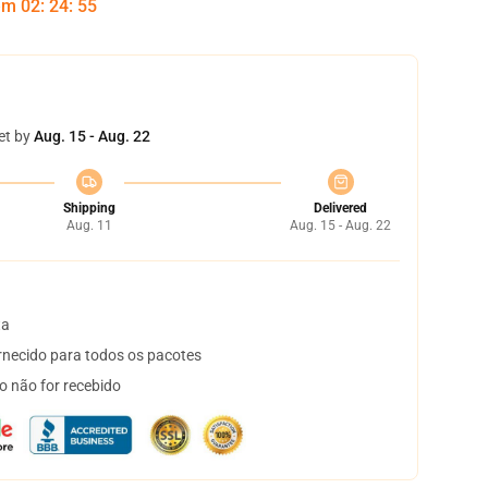
 em
02
:
24
:
54
et by
Aug. 15 - Aug. 22
Shipping
Delivered
Aug. 11
Aug. 15 - Aug. 22
ta
necido para todos os pacotes
o não for recebido