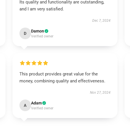
Its quality and functionality are outstanding,
and I am very satisfied.
Dec 7, 2024
Damon
D
Verified owner
This product provides great value for the
money, combining quality and effectiveness.
Nov 27, 2024
Adam
A
Verified owner