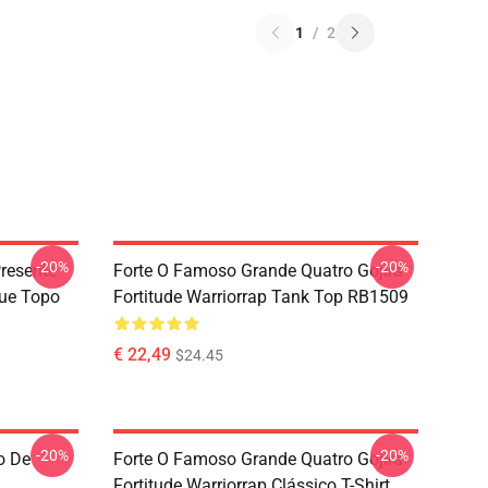
1
/
2
-20%
-20%
resente
Forte O Famoso Grande Quatro Gojira
que Topo
Fortitude Warriorrap Tank Top RB1509
€ 22,49
$24.45
-20%
-20%
o De
Forte O Famoso Grande Quatro Gojira
Fortitude Warriorrap Clássico T-Shirt