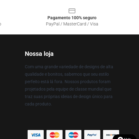
Pagamento 100% seguro
o
PayPal / MasterCard / Visa
Nossa loja
Com uma grande variedade de designs de alta
qualidade e bonitos, sabemos que seu estilo
perfeito está lá fora. Nossos produtos foram
projetados pela equipe de classe mundial que
traz suas próprias ideias de design único para
cada produto.