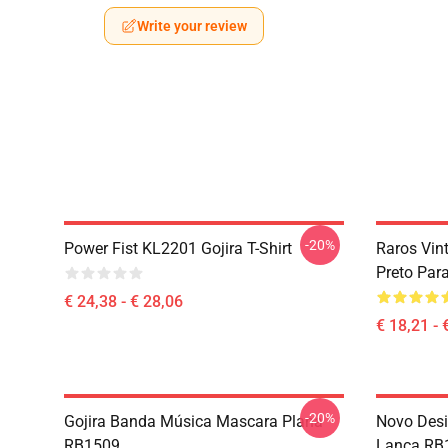
Write your review
-20%
Power Fist KL2201 Gojira T-Shirt
Raros Vin
Preto Par
€ 24,38 - € 28,06
€ 18,21 - 
-20%
Gojira Banda Música Mascara Plana
Novo Desi
RB1509
Lança RB