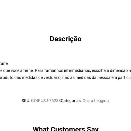
Descrição
stane
mite que você alterne. Para tamanhos intermediários, escolha a dimensão 
oduto das medidas de vestuário, não as medidas da pessoa em particul
SKU
:
GOIRUSJ-76238
Categorias
:
Gojira Legging
,
What Customers Say