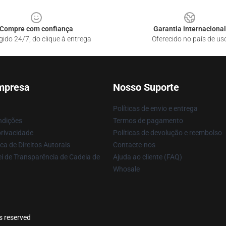
Compre com confiança
Garantia internacional
gido 24/7, do clique à entrega
Oferecido no país de us
mpresa
Nosso Suporte
Políticas de envio e entrega
ndições
Termos de pagamento
privacidade
Políticas de devolução e reembolso
ca de Direitos Autorais
Contacte-nos
i de Transparência de Cadeia de
Ajuda ao cliente (FAQ)
Whosale
ts reserved