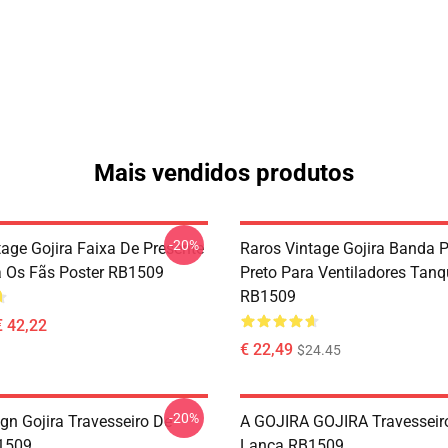
Mais vendidos produtos
-20%
tage Gojira Faixa De Presente
Raros Vintage Gojira Banda P
a Os Fãs Poster RB1509
Preto Para Ventiladores Tan
RB1509
€ 42,22
€ 22,49
$24.45
-20%
gn Gojira Travesseiro De
A GOJIRA GOJIRA Travesseir
1509
Lança RB1509