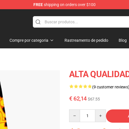
FREE
shipping on orders over $100
Compre por categoria
Rastreamento de pedido
Blog
ALTA QUALIDADE
(9 customer reviews
€ 62,14
$67.55
Quantity