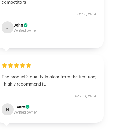
competitors.
Dec 6, 2024
John
J
Verified owner
The product’s quality is clear from the first use;
I highly recommend it.
Nov 21, 2024
Henry
H
Verified owner