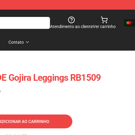
Atendimento ao cliente
Ver carrinho
Contato
 Gojira Leggings RB1509
)
ADICIONAR AO CARRINHO