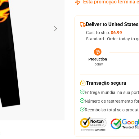
Esta promoção termina
Deliver to United States
Cost to ship:
$6.99
Standard - Order today to g
Production
Today
Transação segura
Entrega mundial na sua por
Número de rastreamento for
Reembolso total se o produt