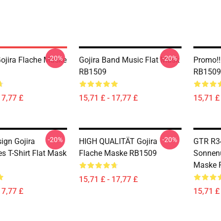
-20%
-20%
Gojira Flache Maske
Gojira Band Music Flat Mask
Promo!!
RB1509
RB1509
17,77 £
15,71 £ - 17,77 £
15,71 £ 
-20%
-20%
ign Gojira
HIGH QUALITÄT Gojira
GTR R34
s T-Shirt Flat Mask
Flache Maske RB1509
Sonnen
Maske 
15,71 £ - 17,77 £
17,77 £
15,71 £ 