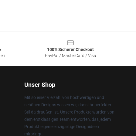
e
100% Sicherer Checkout
ten
PayPal / MasterCard / Visa
Unser Shop
Mit so einer Vielzahl von hochwertigen und
schönen Designs wissen wir, dass Ihr perfekter
Stil da draußen ist. Unsere Produkte wurden von
dem erstklassigen Team entworfen, das jedem
Produkt eigene einzigartige Designideen
mitbringt.