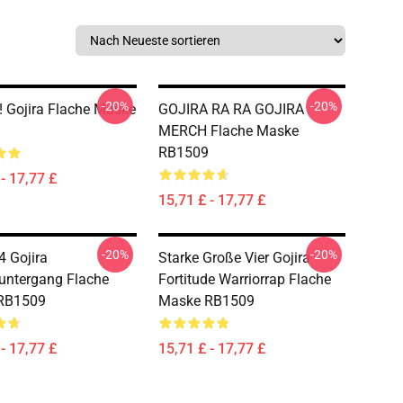
-20%
-20%
! Gojira Flache Maske
GOJIRA RA RA GOJIRA
MERCH Flache Maske
RB1509
- 17,77 £
15,71 £ - 17,77 £
-20%
-20%
 Gojira
Starke Große Vier Gojira
untergang Flache
Fortitude Warriorrap Flache
RB1509
Maske RB1509
- 17,77 £
15,71 £ - 17,77 £