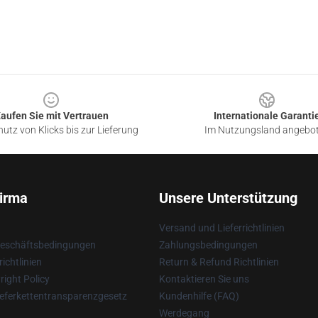
aufen Sie mit Vertrauen
Internationale Garanti
utz von Klicks bis zur Lieferung
Im Nutzungsland angebo
irma
Unsere Unterstützung
Versand und Lieferrichtlinien
Geschäftsbedingungen
Zahlungsbedingungen
ichtlinien
Return & Refund Richtlinien
ight Policy
Kontaktieren Sie uns
eferkettentransparenzgesetz
Kundenhilfe (FAQ)
Werdegang