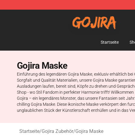
Gojira Shop - Official Gojira Merchandise Store
Startseite
Sh
Gojira Maske
Einführung des legendären Gojira Maske, exklusiv erhältlich bei 
Sorgfalt und Qualität Materialien, unsere Gojira Maske garanti
Ausladungen laufen, bereit sind, Köpfe zu drehen und Gespräche 
Shop - wo Stil Fandom in perfekter Harmonie trifft! Willkommen i
Gojira – ein legendäres Monster, das unsere Fantasien seit Jahrze
chilling Gojira Maske. Diese ikonische Maske verkörpert den fu
unglaublichen Stück der Künstlerschaft enthüllen und in das Ve
Startseite
/
Gojira Zubehör
/
Gojira Maske