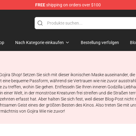
FREE
shipping on orders over $100
op
Nach Kategorie einkaufen
Bestellung verfolgen
Bl
Gojira Shop! Setzen Sie sich mit dieser ikonischen Maske auseinander, die
ert eine bequeme Passform, während sie Vertrauen wie nie zuvor ausstrahl
zu treffen, wohin Sie gehen. Entfesseln Sie Ihren inneren Godzilla Liebha
n einer Welt, in der monströse Kreaturen frei streifen und die Straßen terr
hnten erfasst hat. Aber halten Sie sich fest, weil dieser Blog-Post nicht 
rchtsamen Geist eines der größten Besten des Kinos. Also treten Sie mit 
rmächtnis von Gojira Wie nie zuvor!