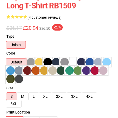
Long T-Shirt RB1509
(4 customer reviews)
£26.17
£20.94
-20%
$26.50
Type
Unisex
Color
Default
Size
S
M
L
XL
2XL
3XL
4XL
5XL
Print Location