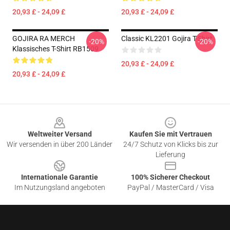
20,93 £ - 24,09 £
20,93 £ - 24,09 £
GOJIRA RA MERCH
Classic KL2201 Gojira T-Shirt
-20%
-20%
Klassisches T-Shirt RB1509
20,93 £ - 24,09 £
20,93 £ - 24,09 £
Footer
Weltweiter Versand
Kaufen Sie mit Vertrauen
Wir versenden in über 200 Länder
24/7 Schutz von Klicks bis zur
Lieferung
Internationale Garantie
100% Sicherer Checkout
Im Nutzungsland angeboten
PayPal / MasterCard / Visa