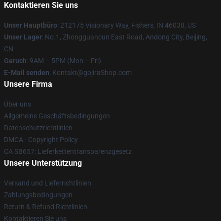
Kontaktieren Sie uns
Unser Hauptbüro
: 212175 Visionary Way, Fishers, IN 46038, US
Unser Lager
: No.1, Zhongguancun East Road, Andong City, Beijing,
CN
Geruch
: 9AM – 5PM (Mon – Fri)
E-Mail senden
: Kontakt@gojiraShop.com
Unsere Firma
Über uns
Allgemeine Geschäftsbedingungen
Datenschutzrichtlinien
DMCA - Copyright Policy
CA SB657: Lieferkettentransparenzgesetz
Unsere Unterstützung
Versand und Lieferrichtlinien
Zahlungsbedingungen
Return & Refund Richtlinien
Kontaktieren Sie uns