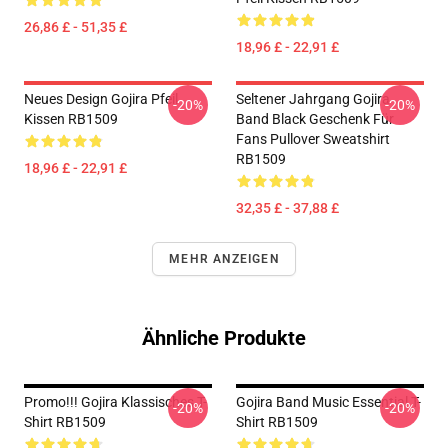
26,86 £ - 51,35 £
18,96 £ - 22,91 £
Neues Design Gojira Pfeil
Seltener Jahrgang Gojira
-20%
-20%
Kissen RB1509
Band Black Geschenk Für
Fans Pullover Sweatshirt
RB1509
18,96 £ - 22,91 £
32,35 £ - 37,88 £
MEHR ANZEIGEN
Ähnliche Produkte
Promo!!! Gojira Klassisches T-
Gojira Band Music Essential T-
-20%
-20%
Shirt RB1509
Shirt RB1509