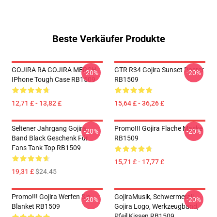
Beste Verkäufer Produkte
GOJIRA RA GOJIRA MERCH
GTR R34 Gojira Sunset Poster
-20%
-20%
IPhone Tough Case RB1509
RB1509
12,71 £ - 13,82 £
15,64 £ - 36,26 £
Seltener Jahrgang Gojira
Promo!!! Gojira Flache Maske
-20%
-20%
Band Black Geschenk Für
RB1509
Fans Tank Top RB1509
15,71 £ - 17,77 £
19,31 £
$24.45
Promo!!! Gojira Werfen Sie
GojiraMusik, Schwermetall,
-20%
-20%
Blanket RB1509
Gojira Logo, Werkzeugband,
Pfeil Kissen RB1509