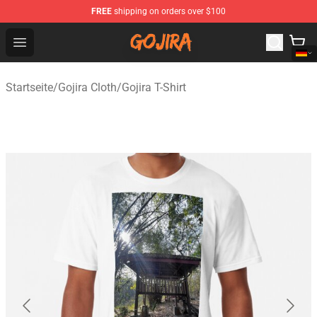
FREE
shipping on orders over $100
Gojira Shop - Official Gojira Merchandise Store
Open menu
Startseite
/
Gojira Cloth
/
Gojira T-Shirt