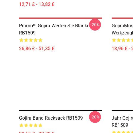
12,71 £ - 13,82 £
-20%
Promo!!! Gojira Werfen Sie Blanket
GojiraMusi
RB1509
Werkzeugb
26,86 £ - 51,35 £
18,96 £ - 
-20%
Gojira Band Rucksack RB1509
Jahr Goji
RB1509