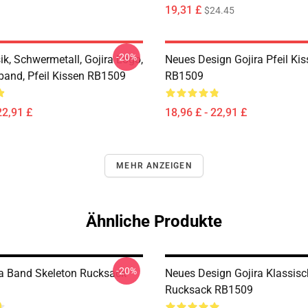
19,31 £
$24.45
-20%
k, Schwermetall, Gojira Logo,
Neues Design Gojira Pfeil Ki
and, Pfeil Kissen RB1509
RB1509
22,91 £
18,96 £ - 22,91 £
MEHR ANZEIGEN
Ähnliche Produkte
-20%
ra Band Skeleton Rucksack
Neues Design Gojira Klassisc
Rucksack RB1509