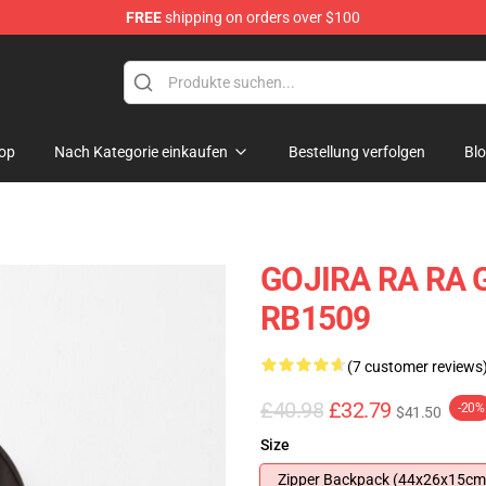
FREE
shipping on orders over $100
op
Nach Kategorie einkaufen
Bestellung verfolgen
Bl
GOJIRA RA RA 
RB1509
(7 customer reviews
£40.98
£32.79
-20%
$41.50
Size
Zipper Backpack (44x26x15cm