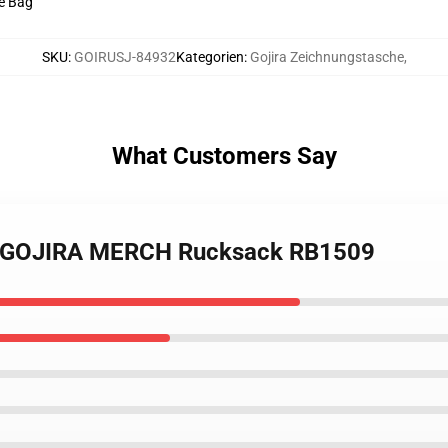
le Bag
SKU
:
GOIRUSJ-84932
Kategorien
:
Gojira Zeichnungstasche
,
What Customers Say
RA GOJIRA MERCH Rucksack RB1509