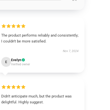
The product performs reliably and consistently;
I couldn’t be more satisfied.
Nov 7, 2024
Evelyn
E
Verified owner
Didn’t anticipate much, but the product was
delightful. Highly suggest.