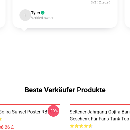
Oct 12, 2024
Tyler
T
Verified owner
Beste Verkäufer Produkte
-20%
ojira Sunset Poster RB1509
Seltener Jahrgang Gojira Ban
Geschenk Für Fans Tank To
36,26 £