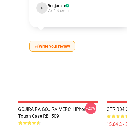
Benjamin
B
Verified owner
Write your review
-20%
GOJIRA RA GOJIRA MERCH IPhone
GTR R34 G
Tough Case RB1509
15,64 £ - 