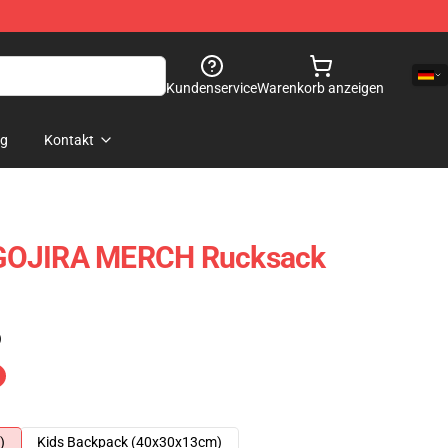
Kundenservice
Warenkorb anzeigen
og
Kontakt
GOJIRA MERCH Rucksack
)
)
Kids Backpack (40x30x13cm)