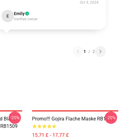
Oct 9, 2024
Emily
E
Verified owner
1
/
2
-20%
-20%
d Black
Promo!!! Gojira Flache Maske RB1509
p RB1509
15,71 £ - 17,77 £