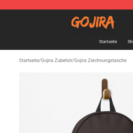
Gojira Shop - Official Gojira Merchandise Store
Startseite
Sh
Startseite
/
Gojira Zubehör
/
Gojira Zeichnungstasche