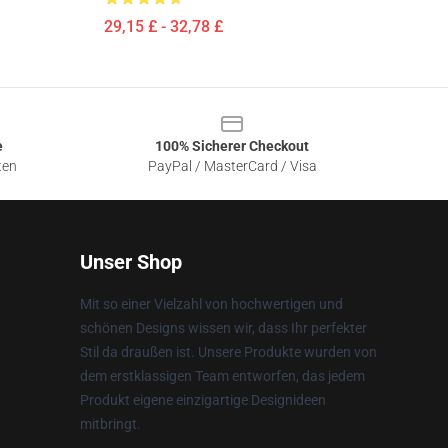
29,15 £ - 32,78 £
e
100% Sicherer Checkout
ten
PayPal / MasterCard / Visa
Unser Shop
Mit so einer Vielzahl von hochwertigen und
schönen Designs wissen wir, dass Ihr perfekter
Stil da draußen ist. Unsere Produkte wurden von
dem erstklassigen Team entworfen, das jedem
Produkt eigene einzigartige Designideen
mitbringt.