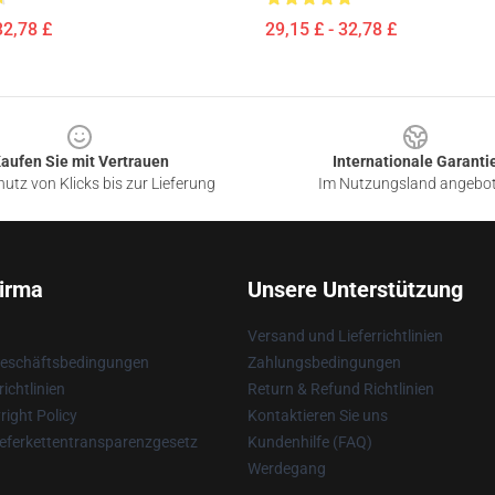
32,78 £
29,15 £ - 32,78 £
aufen Sie mit Vertrauen
Internationale Garanti
utz von Klicks bis zur Lieferung
Im Nutzungsland angebo
irma
Unsere Unterstützung
Versand und Lieferrichtlinien
Geschäftsbedingungen
Zahlungsbedingungen
ichtlinien
Return & Refund Richtlinien
ight Policy
Kontaktieren Sie uns
eferkettentransparenzgesetz
Kundenhilfe (FAQ)
Werdegang