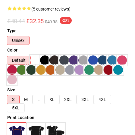
(5 customer reviews)
£40.44
£32.35
-20%
$40.95
Type
Unisex
Color
Default
Size
S
M
L
XL
2XL
3XL
4XL
5XL
Print Location