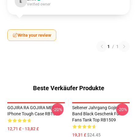
E
Verified owner
Write your review
1
/
1
Beste Verkäufer Produkte
GOJIRA RA GOJIRA MERCH
Seltener Jahrgang Gojira
-20%
-20%
IPhone Tough Case RB1509
Band Black Geschenk Für
Fans Tank Top RB1509
12,71 £ - 13,82 £
19,31 £
$24.45