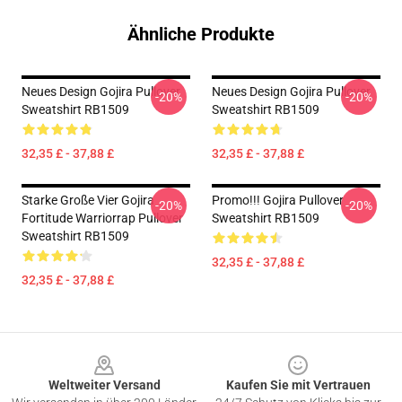
Ähnliche Produkte
Neues Design Gojira Pullover
Neues Design Gojira Pullover
-20%
-20%
Sweatshirt RB1509
Sweatshirt RB1509
32,35 £ - 37,88 £
32,35 £ - 37,88 £
Starke Große Vier Gojira
Promo!!! Gojira Pullover
-20%
-20%
Fortitude Warriorrap Pullover
Sweatshirt RB1509
Sweatshirt RB1509
32,35 £ - 37,88 £
32,35 £ - 37,88 £
Footer
Weltweiter Versand
Kaufen Sie mit Vertrauen