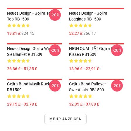
Neues Design - Gojira Tank
Neues Design - Gojira
-20%
Top RB1509
Leggings RB1509
19,31 £
$24.45
52,27 £
$66.17
Neues Design Gojira Werfen
HIGH QUALITÄT Gojira Pfeil
-20%
-20%
Sie Blanket RB1509
Kissen RB1509
26,86 £ - 51,35 £
18,96 £ - 22,91 £
Gojira Band Musik Rucksack
Gojira Band Pullover
-20%
-20%
RB1509
Sweatshirt RB1509
29,15 £ - 32,78 £
32,35 £ - 37,88 £
MEHR ANZEIGEN