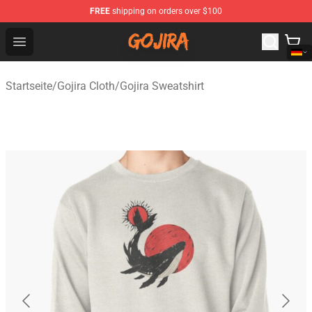
FREE
shipping on orders over $100
Gojira Shop - Official Gojira Merchandise Store
Open menu
Startseite
/
Gojira Cloth
/
Gojira Sweatshirt