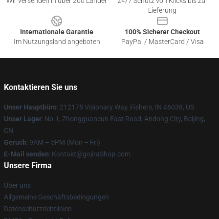
Wir versenden in über 200 Länder
24/7 Schutz von Klicks bis zur
Lieferung
Internationale Garantie
100% Sicherer Checkout
Im Nutzungsland angeboten
PayPal / MasterCard / Visa
Kontaktieren Sie uns
Unser Hauptbüro
: 212175 Visionary Way, Fishers, IN 46038, US
Unser Lager
: No.1, Zhongguancun East Road, Andong City, Beijing,
CN
Geruch
: 9AM – 5PM (Mon – Fri)
E-Mail senden
: Kontakt@gojiraShop.com
Unsere Firma
Über uns
Allgemeine Geschäftsbedingungen
Datenschutzrichtlinien