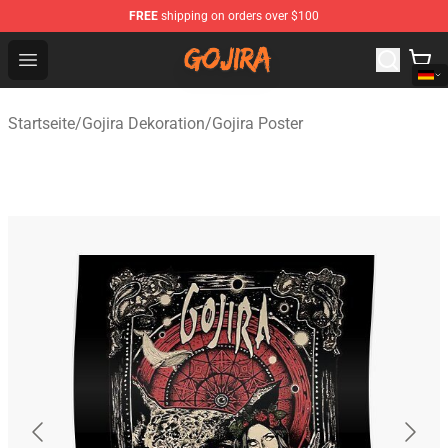
FREE
shipping on orders over $100
Gojira Shop - Official Gojira Merchandise Store
Open menu
Startseite
/
Gojira Dekoration
/
Gojira Poster