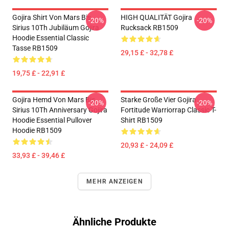
Gojira Shirt Von Mars Bis
HIGH QUALITÄT Gojira
-20%
-20%
Sirius 10Th Jubiläum Gojira
Rucksack RB1509
Hoodie Essential Classic
Tasse RB1509
29,15 £ - 32,78 £
19,75 £ - 22,91 £
Gojira Hemd Von Mars Bis
Starke Große Vier Gojira
-20%
-20%
Sirius 10Th Anniversary Gojira
Fortitude Warriorrap Classic T-
Hoodie Essential Pullover
Shirt RB1509
Hoodie RB1509
20,93 £ - 24,09 £
33,93 £ - 39,46 £
MEHR ANZEIGEN
Ähnliche Produkte