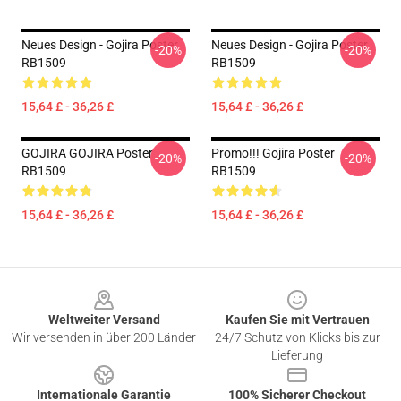
Neues Design - Gojira Poster
Neues Design - Gojira Poster
-20%
-20%
RB1509
RB1509
15,64 £ - 36,26 £
15,64 £ - 36,26 £
GOJIRA GOJIRA Poster
Promo!!! Gojira Poster
-20%
-20%
RB1509
RB1509
15,64 £ - 36,26 £
15,64 £ - 36,26 £
Footer
Weltweiter Versand
Kaufen Sie mit Vertrauen
Wir versenden in über 200 Länder
24/7 Schutz von Klicks bis zur
Lieferung
Internationale Garantie
100% Sicherer Checkout