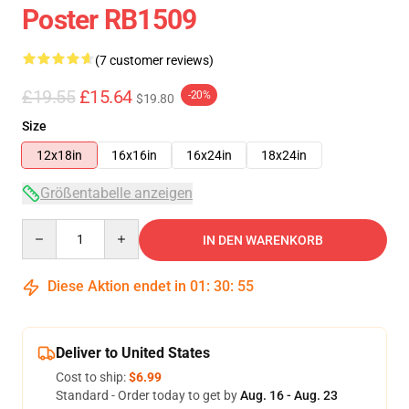
Poster RB1509
(7 customer reviews)
£19.55
£15.64
-20%
$19.80
Size
12x18in
16x16in
16x24in
18x24in
Größentabelle anzeigen
Quantity
IN DEN WARENKORB
Diese Aktion endet in
01
:
30
:
54
Deliver to United States
Cost to ship:
$6.99
Standard - Order today to get by
Aug. 16 - Aug. 23