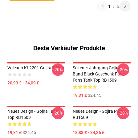
1
/
2
Beste Verkäufer Produkte
Volcano KL2201 Gojira T-Shirt
Seltener Jahrgang Gojira
-20%
-20%
Band Black Geschenk Für
Fans Tank Top RB1509
20,93 £ - 24,09 £
19,31 £
$24.45
Neues Design - Gojira Tank
Neues Design - Gojira Puzzle
-20%
-20%
Top RB1509
RB1509
19,31 £
$24.45
18,88 £ - 34,36 £