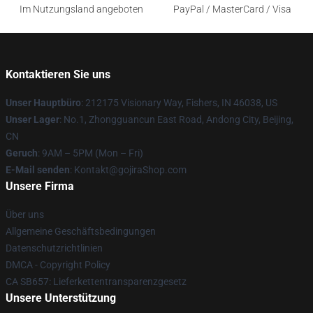
Im Nutzungsland angeboten
PayPal / MasterCard / Visa
Kontaktieren Sie uns
Unser Hauptbüro
: 212175 Visionary Way, Fishers, IN 46038, US
Unser Lager
: No.1, Zhongguancun East Road, Andong City, Beijing,
CN
Geruch
: 9AM – 5PM (Mon – Fri)
E-Mail senden
: Kontakt@gojiraShop.com
Unsere Firma
Über uns
Allgemeine Geschäftsbedingungen
Datenschutzrichtlinien
DMCA - Copyright Policy
CA SB657: Lieferkettentransparenzgesetz
Unsere Unterstützung