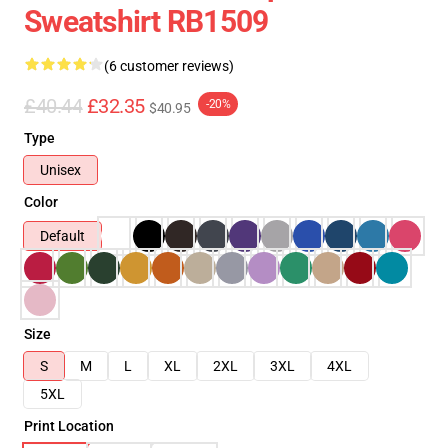
Sweatshirt RB1509
(6 customer reviews)
£40.44
£32.35
-20%
$40.95
Type
Unisex
Color
Default
Size
S
M
L
XL
2XL
3XL
4XL
5XL
Print Location