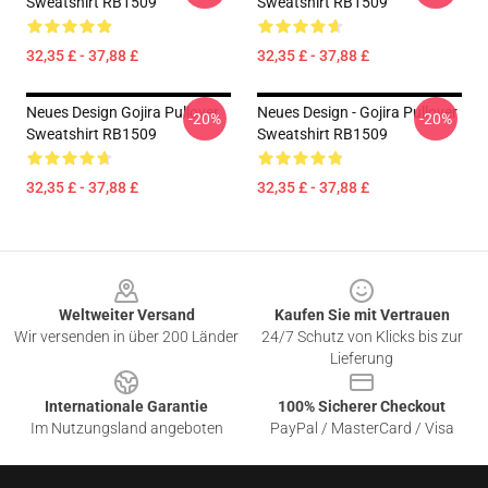
Sweatshirt RB1509
Sweatshirt RB1509
32,35 £ - 37,88 £
32,35 £ - 37,88 £
Neues Design Gojira Pullover
Neues Design - Gojira Pullover
-20%
-20%
Sweatshirt RB1509
Sweatshirt RB1509
32,35 £ - 37,88 £
32,35 £ - 37,88 £
Footer
Weltweiter Versand
Kaufen Sie mit Vertrauen
Wir versenden in über 200 Länder
24/7 Schutz von Klicks bis zur
Lieferung
Internationale Garantie
100% Sicherer Checkout
Im Nutzungsland angeboten
PayPal / MasterCard / Visa