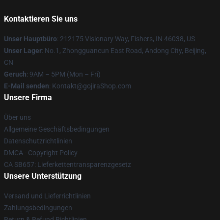
Kontaktieren Sie uns
Unser Hauptbüro
: 212175 Visionary Way, Fishers, IN 46038, US
Unser Lager
: No.1, Zhongguancun East Road, Andong City, Beijing,
CN
Geruch
: 9AM – 5PM (Mon – Fri)
E-Mail senden
: Kontakt@gojiraShop.com
Unsere Firma
Über uns
Allgemeine Geschäftsbedingungen
Datenschutzrichtlinien
DMCA - Copyright Policy
CA SB657: Lieferkettentransparenzgesetz
Unsere Unterstützung
Versand und Lieferrichtlinien
Zahlungsbedingungen
Return & Refund Richtlinien