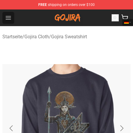
FREE
shipping on orders over $100
Gojira Shop - Official Gojira Merchandise Store
Open menu
Startseite
/
Gojira Cloth
/
Gojira Sweatshirt