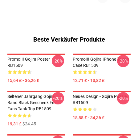
Beste Verkäufer Produkte
Promo!!! Gojira Poster
Promo!!! Gojira IPhone Tough
-20%
-20%
RB1509
Case RB1509
15,64 £ - 36,26 £
12,71 £ - 13,82 £
Seltener Jahrgang Gojira
Neues Design - Gojira Puzzle
-20%
-20%
Band Black Geschenk Für
RB1509
Fans Tank Top RB1509
18,88 £ - 34,36 £
19,31 £
$24.45