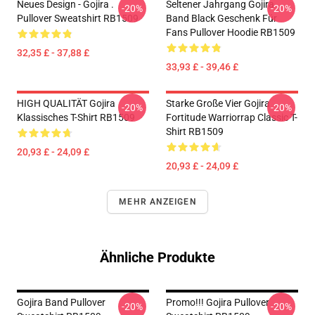
Neues Design - Gojira .
Seltener Jahrgang Gojira
-20%
-20%
Pullover Sweatshirt RB1509
Band Black Geschenk Für
Fans Pullover Hoodie RB1509
32,35 £ - 37,88 £
33,93 £ - 39,46 £
HIGH QUALITÄT Gojira
Starke Große Vier Gojira
-20%
-20%
Klassisches T-Shirt RB1509
Fortitude Warriorrap Classic T-
Shirt RB1509
20,93 £ - 24,09 £
20,93 £ - 24,09 £
MEHR ANZEIGEN
Ähnliche Produkte
Gojira Band Pullover
Promo!!! Gojira Pullover
-20%
-20%