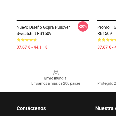
-20%
Nuevo Diseño Gojira Pullover
Promo!!! G
Sweatshirt RB1509
RB1509
37,67 € - 44,11 €
37,67 € - 
Footer
Envío mundial
Enviamos a más de 200 países
Protegido 2
Contáctenos
Nuestra