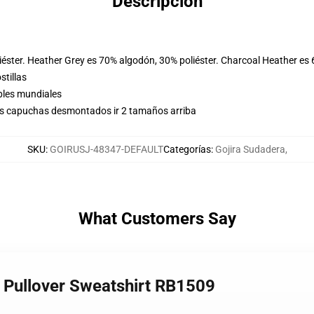
Descripción
éster. Heather Grey es 70% algodón, 30% poliéster. Charcoal Heather es 
stillas
bles mundiales
sus capuchas desmontados ir 2 tamaños arriba
SKU
:
GOIRUSJ-48347-DEFAULT
Categorías
:
Gojira Sudadera
,
What Customers Say
a Pullover Sweatshirt RB1509