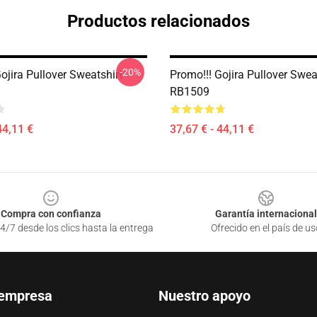
Productos relacionados
-20%
ojira Pullover Sweatshirt
Promo!!! Gojira Pullover Swea
RB1509
44,11 €
37,67 € - 44,11 €
Compra con confianza
Garantía internacional
4/7 desde los clics hasta la entrega
Ofrecido en el país de us
 empresa
Nuestro apoyo