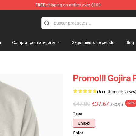
FREE
shipping on orders over $100
a
Comprar por categoría
Seguimiento de pedido
Blog
Promo!!! Gojira
(6 customer reviews
€47.09
€37.67
-20%
$40.95
Type
Unisex
Color