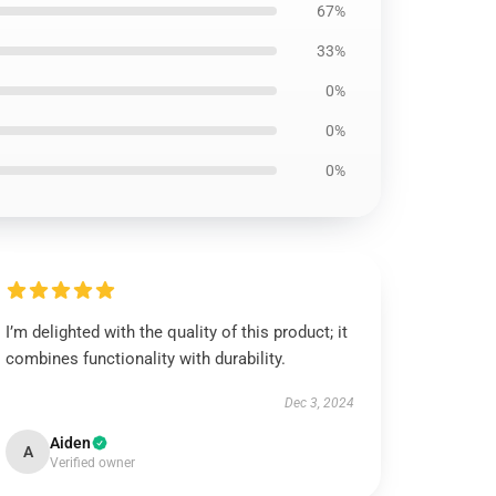
67%
33%
0%
0%
0%
I’m delighted with the quality of this product; it
combines functionality with durability.
Dec 3, 2024
Aiden
A
Verified owner