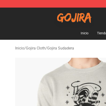
Gojira Shop - Official Gojira Merchandise Store
Inicio
Tiend
Inicio
/
Gojira Cloth
/
Gojira Sudadera