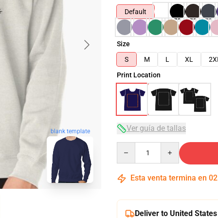
Default
Size
S
M
L
XL
2X
Print Location
Ver guía de tallas
blank template
Quantity
Esta venta termina en
02
Deliver to United States