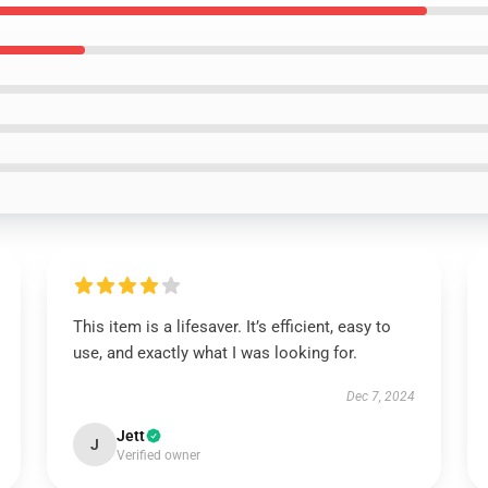
This item is a lifesaver. It’s efficient, easy to
use, and exactly what I was looking for.
Dec 7, 2024
Jett
J
Verified owner