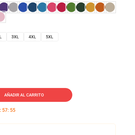
L
3XL
4XL
5XL
AÑADIR AL CARRITO
:
57
:
54