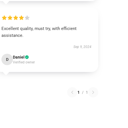
Excellent quality, must try, with efficient
assistance.
Sep 9, 2024
Daniel
D
Verified owner
1
/
1