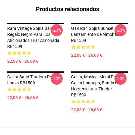
Productos relacionados
Rara Vintage Gojira Banda
GTR R34 Gojira Sunset
-20%
-20%
Regalo Negro Para Los
Lanzamiento De Almohada
Aficionados Tirar Almohada
RB1509
RB1509
22,08 € - 26,68 €
22,08 € - 26,68 €
Gojira Band Tiradora De
Gojira, Música, Metal Pesado,
-20%
-20%
Lanza RB1509
Gojira Logotipo, Banda De
Herramientas, Tirador
RB1509
22,08 € - 26,68 €
22,08 € - 26,68 €
Footer