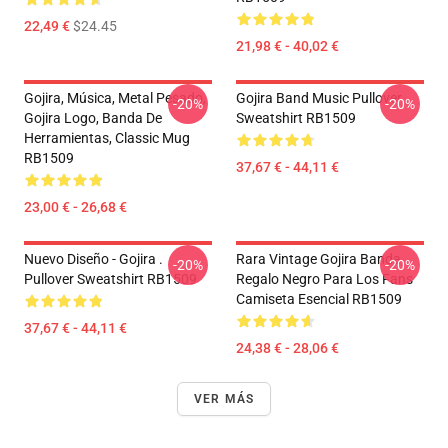
22,49 €
$24.45
21,98 € - 40,02 €
Gojira, Música, Metal Pesado,
Gojira Band Music Pullover
-20%
-20%
Gojira Logo, Banda De
Sweatshirt RB1509
Herramientas, Classic Mug
RB1509
37,67 € - 44,11 €
23,00 € - 26,68 €
Nuevo Diseño - Gojira .
Rara Vintage Gojira Banda
-20%
-20%
Pullover Sweatshirt RB1509
Regalo Negro Para Los Fans
Camiseta Esencial RB1509
37,67 € - 44,11 €
24,38 € - 28,06 €
VER MÁS