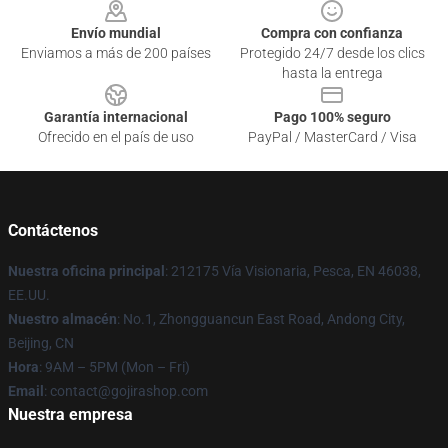
Envío mundial
Compra con confianza
Enviamos a más de 200 países
Protegido 24/7 desde los clics
hasta la entrega
Garantía internacional
Pago 100% seguro
Ofrecido en el país de uso
PayPal / MasterCard / Visa
Contáctenos
Nuestra oficina principal
: 212175 Vía Visionaria, Pesca, EN 46038,
EE.UU.
Nuestro almacén
: No.1, Zhongguancun East Road, Andong City,
Beijing, CN
Hora
: 9AM – 5PM (Mon – Fri)
Email
: contact@gojirashop.com
Nuestra empresa