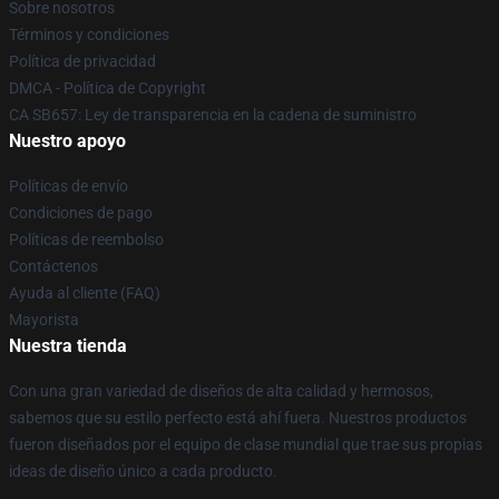
Sobre nosotros
Términos y condiciones
Política de privacidad
DMCA - Política de Copyright
CA SB657: Ley de transparencia en la cadena de suministro
Nuestro apoyo
Políticas de envío
Condiciones de pago
Políticas de reembolso
Contáctenos
Ayuda al cliente (FAQ)
Mayorista
Nuestra tienda
Con una gran variedad de diseños de alta calidad y hermosos,
sabemos que su estilo perfecto está ahí fuera. Nuestros productos
fueron diseñados por el equipo de clase mundial que trae sus propias
ideas de diseño único a cada producto.