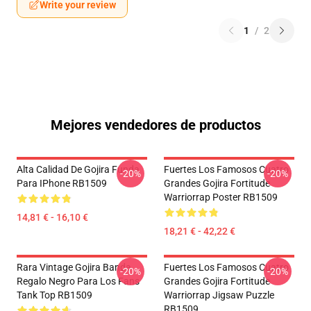
Write your review
1
/
2
Mejores vendedores de productos
Alta Calidad De Gojira Funda
Fuertes Los Famosos Cuatro
-20%
-20%
Para IPhone RB1509
Grandes Gojira Fortitude
Warriorrap Poster RB1509
14,81 € - 16,10 €
18,21 € - 42,22 €
Rara Vintage Gojira Banda
Fuertes Los Famosos Cuatro
-20%
-20%
Regalo Negro Para Los Fans
Grandes Gojira Fortitude
Tank Top RB1509
Warriorrap Jigsaw Puzzle
RB1509