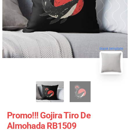
blank template
Promo!!! Gojira Tiro De
Almohada RB1509