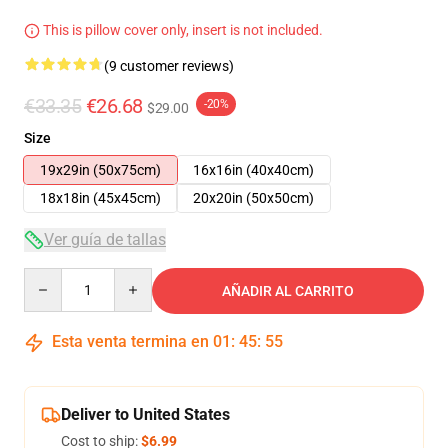
This is pillow cover only, insert is not included.
(9 customer reviews)
€33.35
€26.68
-20%
$29.00
Size
19x29in (50x75cm)
16x16in (40x40cm)
18x18in (45x45cm)
20x20in (50x50cm)
Ver guía de tallas
Quantity
AÑADIR AL CARRITO
Esta venta termina en
01
:
45
:
54
Deliver to United States
Cost to ship:
$6.99