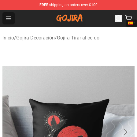
FREE
shipping on orders over $100
Gojira Shop - Official Gojira Merchandise Store
Open menu
Inicio
/
Gojira Decoración
/
Gojira Tirar al cerdo