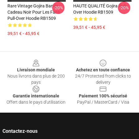
Rare Vintage Gojira Bande
HAUTE QUALITÉ Gojira Pull-
-20%
-20%
Cadeau Noir Pour Les Fans
Over Hoodie RB1509
Pull-Over Hoodie RB1509
39,51 € - 45,95 €
39,51 € - 45,95 €
Footer
Livraison mondiale
Achetez en toute confiance
Nous livrons dans plus de 200
24/7 Protected from clicks to
pays
delivery
Garantie internationale
Paiement 100% sécurisé
Offert dans le pays d'utilisation
PayPal / MasterCard / Visa
Contactez-nous