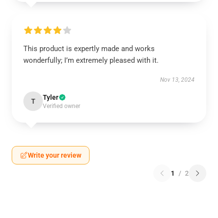
This product is expertly made and works
wonderfully; I’m extremely pleased with it.
Nov 13, 2024
Tyler
T
Verified owner
Write your review
1
/
2