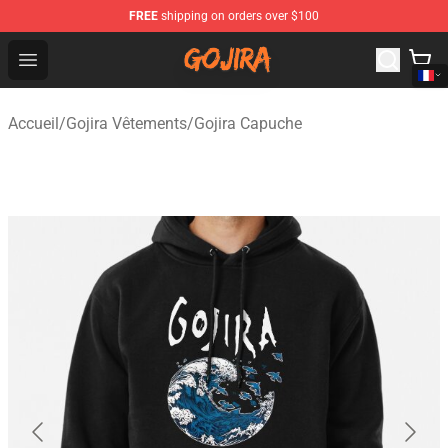
FREE
shipping on orders over $100
Gojira Shop - Official Gojira Merchandise Store
Open menu
Accueil
/
Gojira Vêtements
/
Gojira Capuche