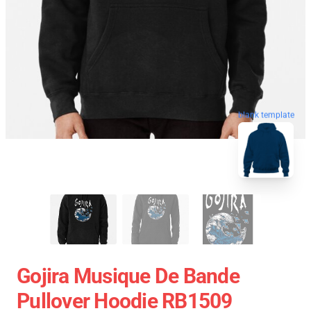
blank template
Gojira Musique De Bande
Pullover Hoodie RB1509