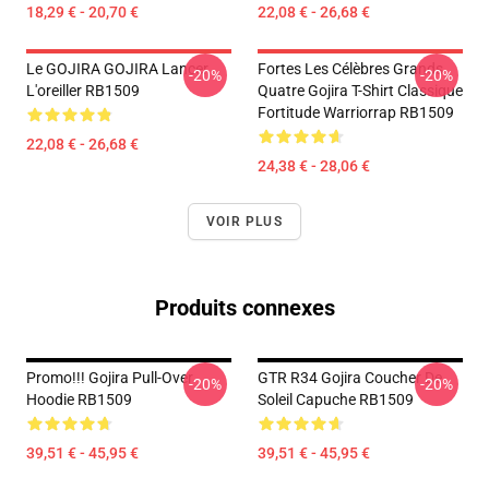
18,29 € - 20,70 €
22,08 € - 26,68 €
Le GOJIRA GOJIRA Lancer
Fortes Les Célèbres Grands
-20%
-20%
L'oreiller RB1509
Quatre Gojira T-Shirt Classique
Fortitude Warriorrap RB1509
22,08 € - 26,68 €
24,38 € - 28,06 €
VOIR PLUS
Produits connexes
Promo!!! Gojira Pull-Over
GTR R34 Gojira Coucher De
-20%
-20%
Hoodie RB1509
Soleil Capuche RB1509
39,51 € - 45,95 €
39,51 € - 45,95 €