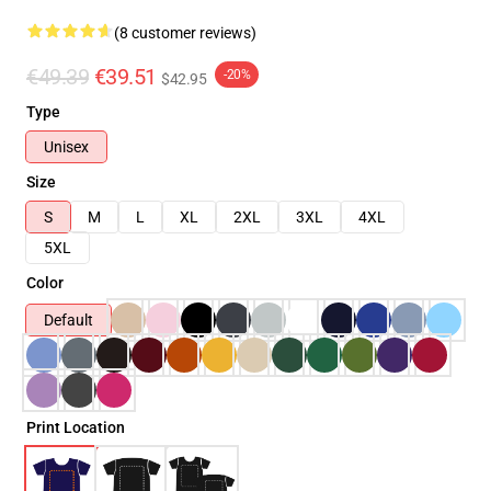
(8 customer reviews)
€49.39
€39.51
-20%
$42.95
Type
Unisex
Size
S
M
L
XL
2XL
3XL
4XL
5XL
Color
Default
Print Location