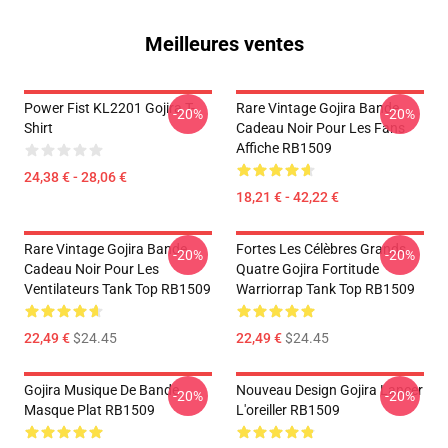
Meilleures ventes
Power Fist KL2201 Gojira T-
Rare Vintage Gojira Bande
-20%
-20%
Shirt
Cadeau Noir Pour Les Fans
Affiche RB1509
24,38 € - 28,06 €
18,21 € - 42,22 €
Rare Vintage Gojira Bande
Fortes Les Célèbres Grands
-20%
-20%
Cadeau Noir Pour Les
Quatre Gojira Fortitude
Ventilateurs Tank Top RB1509
Warriorrap Tank Top RB1509
22,49 €
$24.45
22,49 €
$24.45
Gojira Musique De Bande
Nouveau Design Gojira Lancer
-20%
-20%
Masque Plat RB1509
L'oreiller RB1509