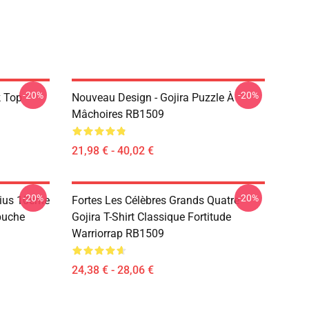
-20%
-20%
k Top
Nouveau Design - Gojira Puzzle À
Mâchoires RB1509
21,98 € - 40,02 €
-20%
-20%
rius 10ème
Fortes Les Célèbres Grands Quatre
apuche
Gojira T-Shirt Classique Fortitude
Warriorrap RB1509
24,38 € - 28,06 €