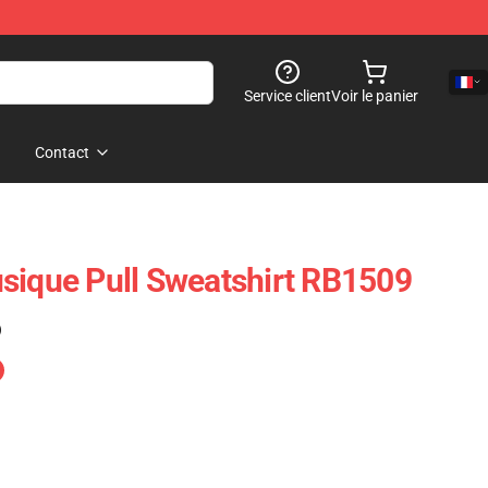
Service client
Voir le panier
Contact
sique Pull Sweatshirt RB1509
)