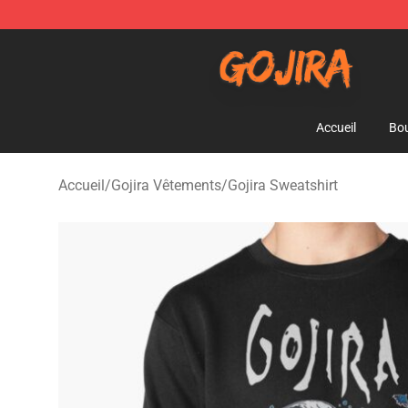
Gojira Shop - Official Gojira Merchandise Store
Accueil
Bou
Accueil
/
Gojira Vêtements
/
Gojira Sweatshirt