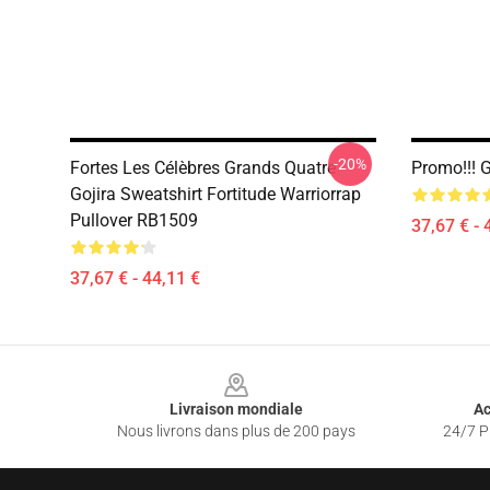
-20%
Fortes Les Célèbres Grands Quatre
Promo!!! 
Gojira Sweatshirt Fortitude Warriorrap
Pullover RB1509
37,67 € - 
37,67 € - 44,11 €
Footer
Livraison mondiale
Ac
Nous livrons dans plus de 200 pays
24/7 Pr