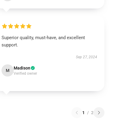
Superior quality, must-have, and excellent
support.
Sep 27, 2024
Madison
M
Verified owner
1
/
2