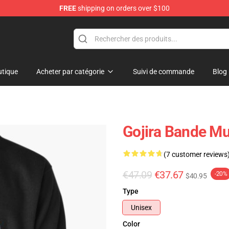
FREE
shipping on orders over $100
tique
Acheter par catégorie
Suivi de commande
Blog
Gojira Bande Mu
(7 customer reviews
€47.09
€37.67
-20%
$40.95
Type
Unisex
Color