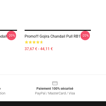
-20%
-20%
dail Pull
Promo!!! Gojira Chandail Pull RB1509
37,67 € - 44,11 €
e
Paiement 100% sécurisé
tion
PayPal / MasterCard / Visa