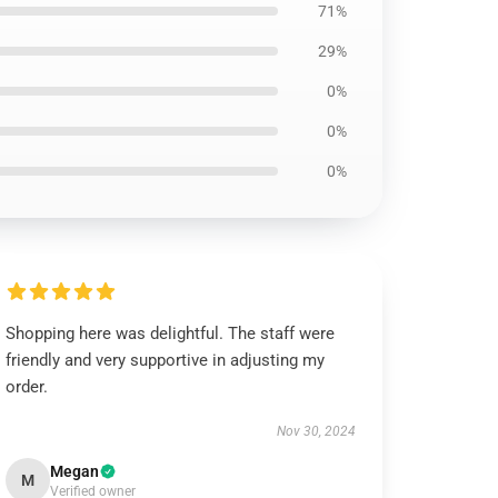
71%
29%
0%
0%
0%
Shopping here was delightful. The staff were
friendly and very supportive in adjusting my
order.
Nov 30, 2024
Megan
M
Verified owner