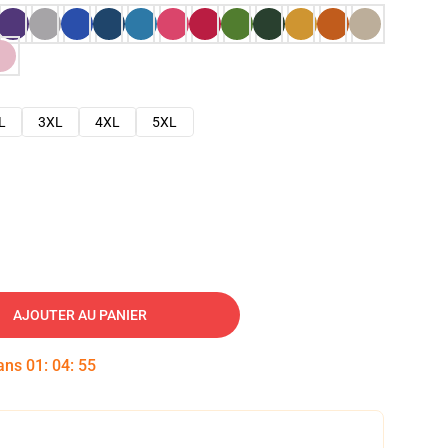
L
3XL
4XL
5XL
AJOUTER AU PANIER
dans
01
:
04
:
54