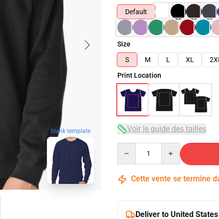
Default
Size
S
M
L
XL
2X
Print Location
Voir le guide des tailles
blank template
Quantity
Cette vente se termine 
Deliver to United States