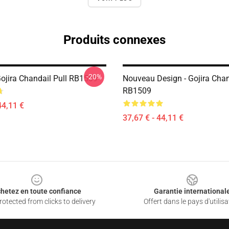
Produits connexes
-20%
Gojira Chandail Pull RB1509
Nouveau Design - Gojira Chan
RB1509
44,11 €
37,67 € - 44,11 €
hetez en toute confiance
Garantie international
otected from clicks to delivery
Offert dans le pays d'utilisa