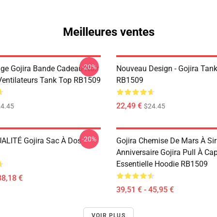
Meilleures ventes
-20%
age Gojira Bande Cadeau Noir
Nouveau Design - Gojira Tan
Ventilateurs Tank Top RB1509
RB1509
22,49 €
4.45
$24.45
-20%
LITÉ Gojira Sac À Dos
Gojira Chemise De Mars À Si
Anniversaire Gojira Pull À C
Essentielle Hoodie RB1509
38,18 €
39,51 € - 45,95 €
VOIR PLUS