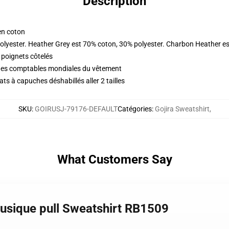
Description
en coton
olyester. Heather Grey est 70% coton, 30% polyester. Charbon Heather e
 poignets côtelés
iques comptables mondiales du vêtement
s à capuches déshabillés aller 2 tailles
SKU
:
GOIRUSJ-79176-DEFAULT
Catégories
:
Gojira Sweatshirt
,
What Customers Say
Musique pull Sweatshirt RB1509