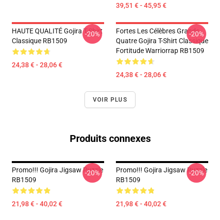
39,51 € - 45,95 €
HAUTE QUALITÉ Gojira T-Shirt
Fortes Les Célèbres Grands
-20%
-20%
Classique RB1509
Quatre Gojira T-Shirt Classique
Fortitude Warriorrap RB1509
24,38 € - 28,06 €
24,38 € - 28,06 €
VOIR PLUS
Produits connexes
Promo!!! Gojira Jigsaw Puzzle
Promo!!! Gojira Jigsaw Puzzle
-20%
-20%
RB1509
RB1509
21,98 € - 40,02 €
21,98 € - 40,02 €