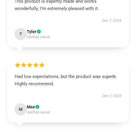
This product is expertly made and works
wonderfully; I’m extremely pleased with it.
Dec 7, 2024
Tyler
T
Verified owner
Had low expectations, but the product was superb.
Highly recommend.
Dec 3, 2024
Max
M
Verified owner