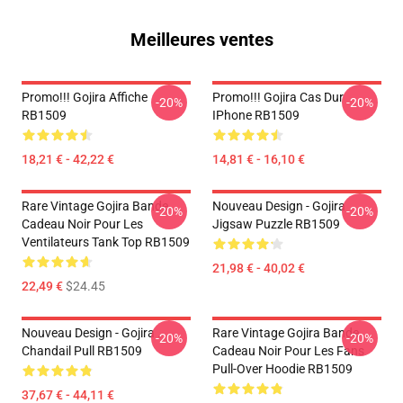
Meilleures ventes
Promo!!! Gojira Affiche
Promo!!! Gojira Cas Dur
-20%
-20%
RB1509
IPhone RB1509
18,21 € - 42,22 €
14,81 € - 16,10 €
Rare Vintage Gojira Bande
Nouveau Design - Gojira
-20%
-20%
Cadeau Noir Pour Les
Jigsaw Puzzle RB1509
Ventilateurs Tank Top RB1509
21,98 € - 40,02 €
22,49 €
$24.45
Nouveau Design - Gojira .
Rare Vintage Gojira Bande
-20%
-20%
Chandail Pull RB1509
Cadeau Noir Pour Les Fans
Pull-Over Hoodie RB1509
37,67 € - 44,11 €