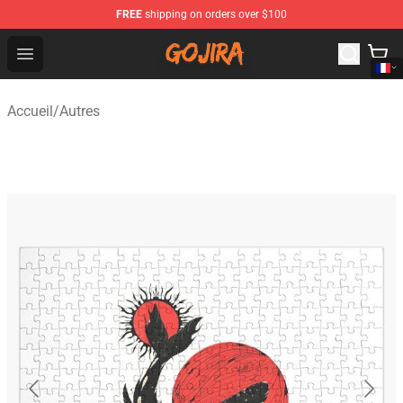
FREE
shipping on orders over $100
Gojira Shop - Official Gojira Merchandise Store
Open menu
Accueil
/
Autres