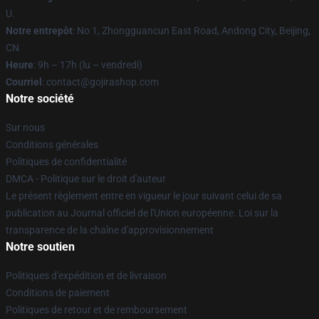
U.
Notre entrepôt
: No 1, Zhongguancun East Road, Andong City, Beijing,
CN
Heure
: 9h – 17h (lu – vendredi)
Courriel
: contact@gojirashop.com
Notre société
Sur nous
Conditions générales
Politiques de confidentialité
DMCA - Politique sur le droit d'auteur
Le présent règlement entre en vigueur le jour suivant celui de sa
publication au Journal officiel de l'Union européenne. Loi sur la
transparence de la chaîne d'approvisionnement
Notre soutien
Politiques d'expédition et de livraison
Conditions de paiement
Politiques de retour et de remboursement