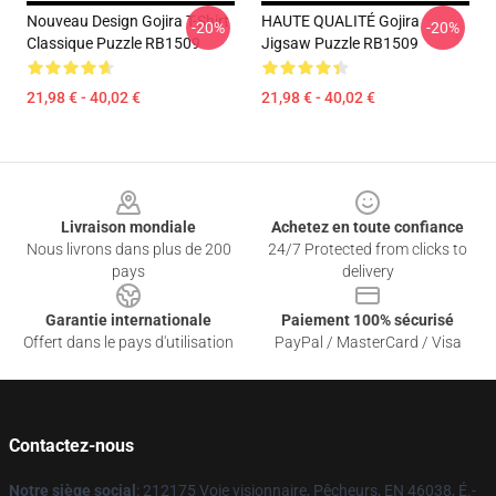
Nouveau Design Gojira T-Shirt
HAUTE QUALITÉ Gojira
-20%
-20%
Classique Puzzle RB1509
Jigsaw Puzzle RB1509
21,98 € - 40,02 €
21,98 € - 40,02 €
Footer
Livraison mondiale
Achetez en toute confiance
Nous livrons dans plus de 200
24/7 Protected from clicks to
pays
delivery
Garantie internationale
Paiement 100% sécurisé
Offert dans le pays d'utilisation
PayPal / MasterCard / Visa
Contactez-nous
Notre siège social
: 212175 Voie visionnaire, Pêcheurs, EN 46038, É.-