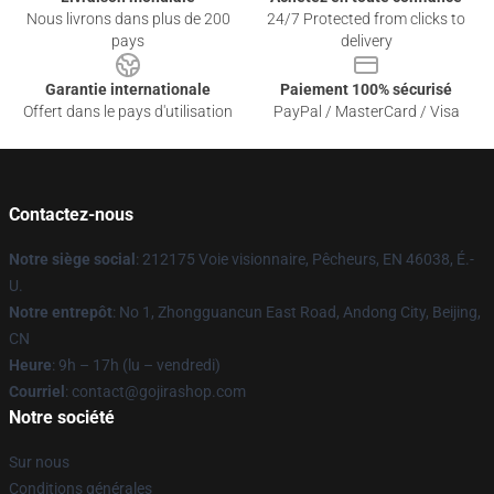
Nous livrons dans plus de 200
24/7 Protected from clicks to
pays
delivery
Garantie internationale
Paiement 100% sécurisé
Offert dans le pays d'utilisation
PayPal / MasterCard / Visa
Contactez-nous
Notre siège social
: 212175 Voie visionnaire, Pêcheurs, EN 46038, É.-
U.
Notre entrepôt
: No 1, Zhongguancun East Road, Andong City, Beijing,
CN
Heure
: 9h – 17h (lu – vendredi)
Courriel
: contact@gojirashop.com
Notre société
Sur nous
Conditions générales