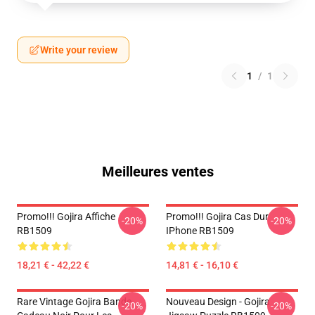
Write your review
1
/
1
Meilleures ventes
Promo!!! Gojira Affiche
Promo!!! Gojira Cas Dur
-20%
-20%
RB1509
IPhone RB1509
18,21 € - 42,22 €
14,81 € - 16,10 €
Rare Vintage Gojira Bande
Nouveau Design - Gojira
-20%
-20%