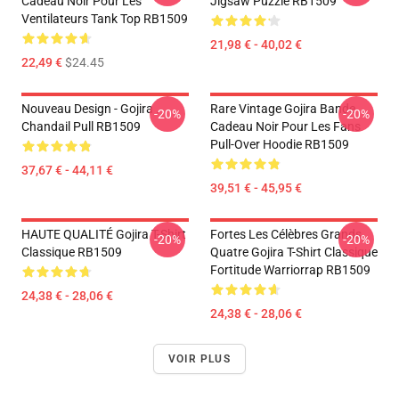
Cadeau Noir Pour Les
Jigsaw Puzzle RB1509
Ventilateurs Tank Top RB1509
21,98 € - 40,02 €
22,49 €
$24.45
Nouveau Design - Gojira .
Rare Vintage Gojira Bande
-20%
-20%
Chandail Pull RB1509
Cadeau Noir Pour Les Fans
Pull-Over Hoodie RB1509
37,67 € - 44,11 €
39,51 € - 45,95 €
HAUTE QUALITÉ Gojira T-Shirt
Fortes Les Célèbres Grands
-20%
-20%
Classique RB1509
Quatre Gojira T-Shirt Classique
Fortitude Warriorrap RB1509
24,38 € - 28,06 €
24,38 € - 28,06 €
VOIR PLUS