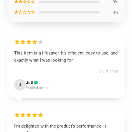
★★☆☆☆
0%
★☆☆☆☆
0%
This item is a lifesaver. It’s efficient, easy to use, and
exactly what I was looking for.
Dec 7, 2024
Jett
J
Verified owner
I’m delighted with the product’s performance; it