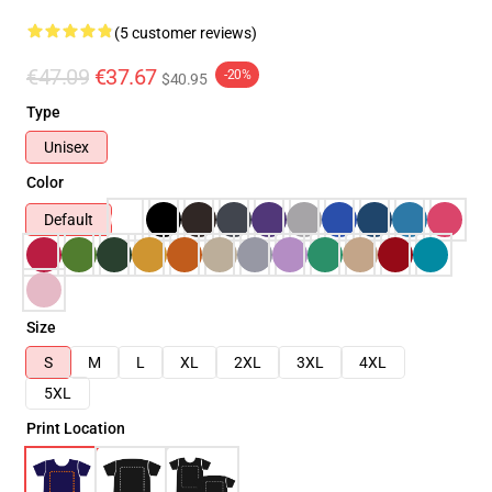
(5 customer reviews)
€47.09
€37.67
-20%
$40.95
Type
Unisex
Color
Default
Size
S
M
L
XL
2XL
3XL
4XL
5XL
Print Location