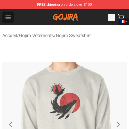
FREE
shipping on orders over $100
Gojira Shop - Official Gojira Merchandise Store
Open menu
Accueil
/
Gojira Vêtements
/
Gojira Sweatshirt