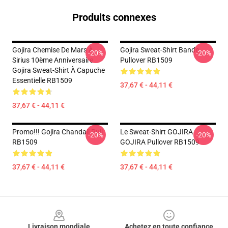
Produits connexes
Gojira Chemise De Mars À
Gojira Sweat-Shirt Bande
-20%
-20%
Sirius 10ème Anniversaire
Pullover RB1509
Gojira Sweat-Shirt À Capuche
Essentielle RB1509
37,67 € - 44,11 €
37,67 € - 44,11 €
Promo!!! Gojira Chandail Pull
Le Sweat-Shirt GOJIRA
-20%
-20%
RB1509
GOJIRA Pullover RB1509
37,67 € - 44,11 €
37,67 € - 44,11 €
Footer
Livraison mondiale
Achetez en toute confiance