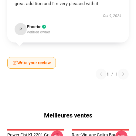
great addition and I’m very pleased with it.
Oct 9, 2024
Phoebe
P
Verified owner
Write your review
1
/
1
Meilleures ventes
Power Fist KL2201 Gojira T-
Rare Vintage Gojira Bande