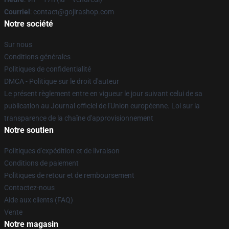
Courriel
: contact@gojirashop.com
Notre société
Sur nous
Conditions générales
Politiques de confidentialité
DMCA - Politique sur le droit d'auteur
Le présent règlement entre en vigueur le jour suivant celui de sa
publication au Journal officiel de l'Union européenne. Loi sur la
transparence de la chaîne d'approvisionnement
Notre soutien
Politiques d'expédition et de livraison
Conditions de paiement
Politiques de retour et de remboursement
Contactez-nous
Aide aux clients (FAQ)
Vente
Notre magasin