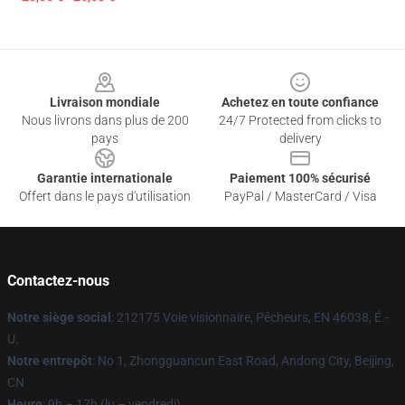
Footer
Livraison mondiale
Achetez en toute confiance
Nous livrons dans plus de 200
24/7 Protected from clicks to
pays
delivery
Garantie internationale
Paiement 100% sécurisé
Offert dans le pays d'utilisation
PayPal / MasterCard / Visa
Contactez-nous
Notre siège social
: 212175 Voie visionnaire, Pêcheurs, EN 46038, É.-
U.
Notre entrepôt
: No 1, Zhongguancun East Road, Andong City, Beijing,
CN
Heure
: 9h – 17h (lu – vendredi)