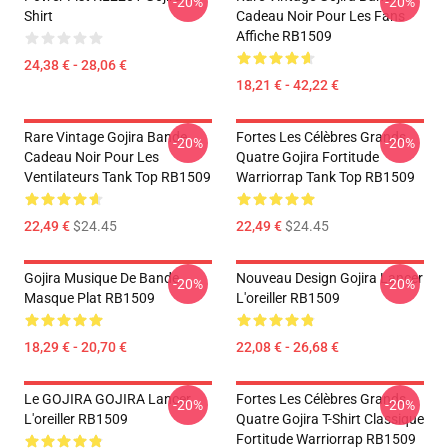
-20%
-20%
Shirt
Cadeau Noir Pour Les Fans
Affiche RB1509
24,38 € - 28,06 €
18,21 € - 42,22 €
Rare Vintage Gojira Bande
Fortes Les Célèbres Grands
-20%
-20%
Cadeau Noir Pour Les
Quatre Gojira Fortitude
Ventilateurs Tank Top RB1509
Warriorrap Tank Top RB1509
22,49 €
$24.45
22,49 €
$24.45
Gojira Musique De Bande
Nouveau Design Gojira Lancer
-20%
-20%
Masque Plat RB1509
L'oreiller RB1509
18,29 € - 20,70 €
22,08 € - 26,68 €
Le GOJIRA GOJIRA Lancer
Fortes Les Célèbres Grands
-20%
-20%
L'oreiller RB1509
Quatre Gojira T-Shirt Classique
Fortitude Warriorrap RB1509