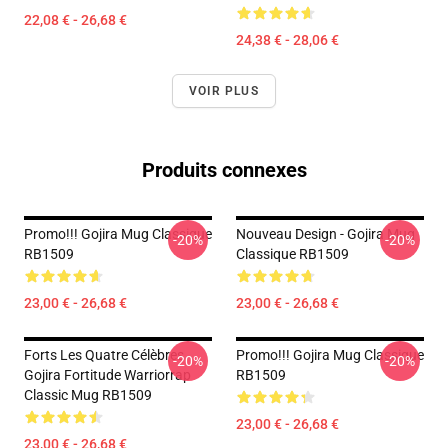
22,08 € - 26,68 €
24,38 € - 28,06 €
VOIR PLUS
Produits connexes
Promo!!! Gojira Mug Classique
Nouveau Design - Gojira Mug
-20%
-20%
RB1509
Classique RB1509
23,00 € - 26,68 €
23,00 € - 26,68 €
Forts Les Quatre Célèbres
Promo!!! Gojira Mug Classique
-20%
-20%
Gojira Fortitude Warriorrap
RB1509
Classic Mug RB1509
23,00 € - 26,68 €
23,00 € - 26,68 €