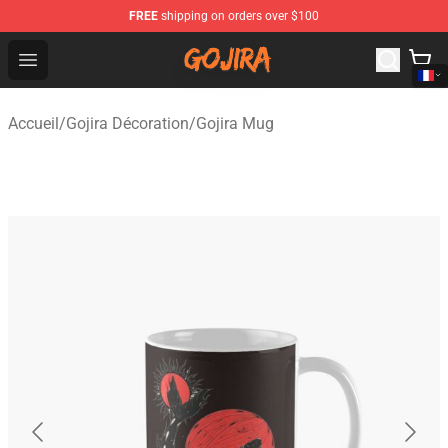
FREE
shipping on orders over $100
Gojira Shop - Official Gojira Merchandise Store
Open menu
Accueil
/
Gojira Décoration
/
Gojira Mug