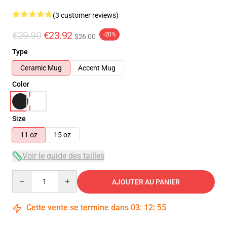
(3 customer reviews)
€29.90
€23.92
-20%
$26.00
Type
Ceramic Mug
Accent Mug
Color
Size
11 oz
15 oz
Voir le guide des tailles
Quantity
AJOUTER AU PANIER
Cette vente se termine dans
03
:
12
:
54