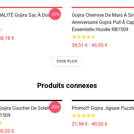
-20%
LITÉ Gojira Sac À Dos
Gojira Chemise De Mars À Si
Anniversaire Gojira Pull À C
Essentielle Hoodie RB1509
38,18 €
39,51 € - 45,95 €
VOIR PLUS
Produits connexes
-20%
ojira Coucher De Soleil
Promo!!! Gojira Jigsaw Puzz
B1509
21,98 € - 40,02 €
40,02 €