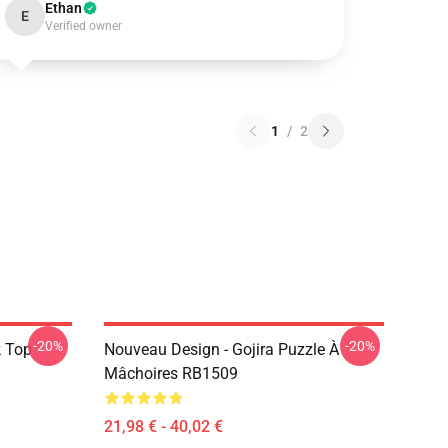
Ethan
E
Verified owner
1
/
2
-20%
-20%
k Top
Nouveau Design - Gojira Puzzle À
Mâchoires RB1509
21,98 € - 40,02 €