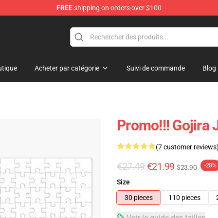
FREE
shipping on orders over $100
tique
Acheter par catégorie
Suivi de commande
Blog
Promo!!! Gojira
(7 customer reviews
€27.49
€21.99
-20%
$23.90
Size
30 pieces
110 pieces
Voir le guide des tailles