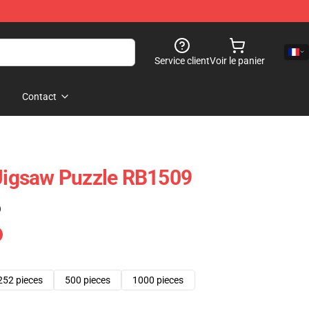
Service client
Voir le panier
Contact
 Jigsaw Puzzle RB1509
)
252 pieces
500 pieces
1000 pieces