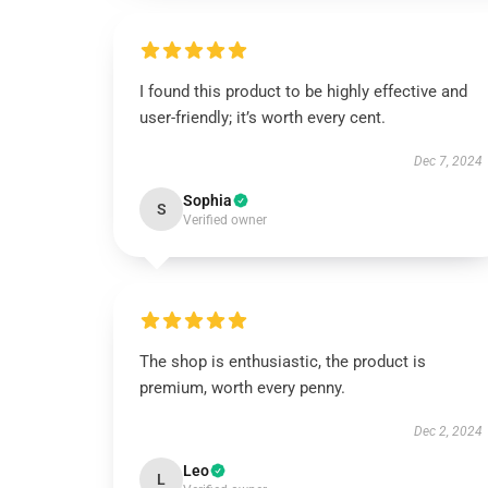
I found this product to be highly effective and
user-friendly; it’s worth every cent.
Dec 7, 2024
Sophia
S
Verified owner
The shop is enthusiastic, the product is
premium, worth every penny.
Dec 2, 2024
Leo
L