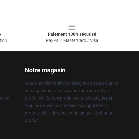
e
Paiement 100% sécurisé
tion
PayPal / MasterCard / Visa
Notre magasin
n
Avec une telle variété de designs de haute qualité
et magnifiques, nous savons que votre style
ement
parfait est là. Nos produits ont été conçus par
l'équipe de classe mondiale qui apporte leurs
propres idées de conception uniques à chaque
produit.