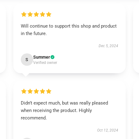
Will continue to support this shop and product
in the future.
Dec 5, 2024
Summer
S
Verified owner
Didn’t expect much, but was really pleased
when receiving the product. Highly
recommend.
Oct 12, 2024