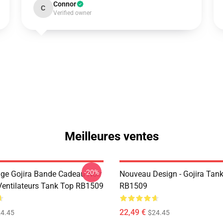
Connor
C
Verified owner
Meilleures ventes
-20%
age Gojira Bande Cadeau Noir
Nouveau Design - Gojira Tan
Ventilateurs Tank Top RB1509
RB1509
22,49 €
4.45
$24.45