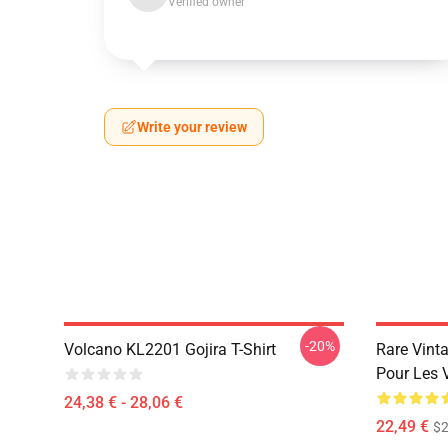
Verified owner
Write your review
-20%
Volcano KL2201 Gojira T-Shirt
Rare Vint
Pour Les 
24,38 € - 28,06 €
22,49 €
$2