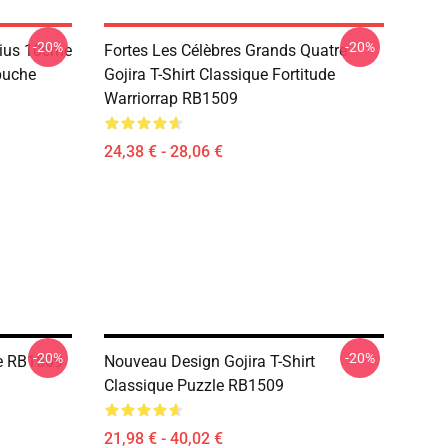
-20%
-20%
rius 10ème
Fortes Les Célèbres Grands Quatre
apuche
Gojira T-Shirt Classique Fortitude
Warriorrap RB1509
24,38 € - 28,06 €
-20%
-20%
le RB1509
Nouveau Design Gojira T-Shirt
Classique Puzzle RB1509
21,98 € - 40,02 €