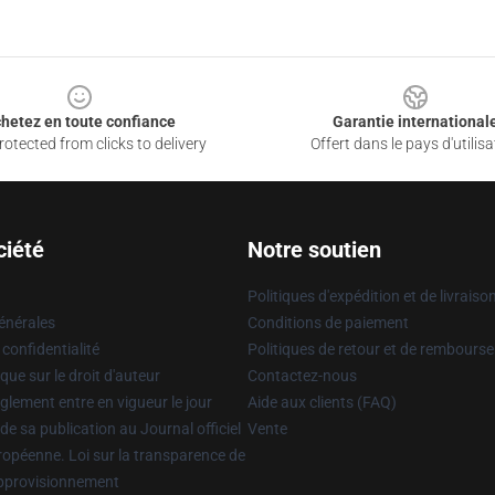
hetez en toute confiance
Garantie international
otected from clicks to delivery
Offert dans le pays d'utilisa
ciété
Notre soutien
Politiques d'expédition et de livraiso
énérales
Conditions de paiement
 confidentialité
Politiques de retour et de rembours
que sur le droit d'auteur
Contactez-nous
glement entre en vigueur le jour
Aide aux clients (FAQ)
 de sa publication au Journal officiel
Vente
uropéenne. Loi sur la transparence de
approvisionnement