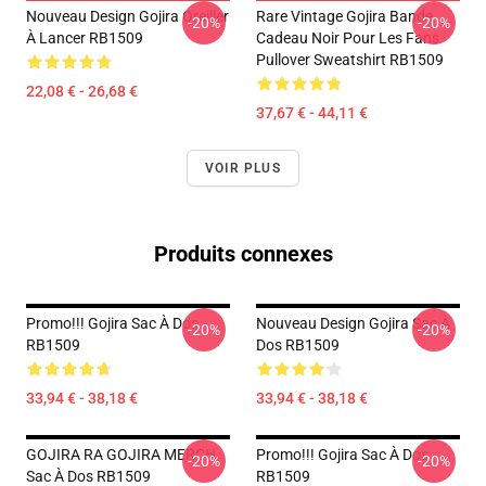
Nouveau Design Gojira Oreiller
Rare Vintage Gojira Bande
-20%
-20%
À Lancer RB1509
Cadeau Noir Pour Les Fans
Pullover Sweatshirt RB1509
22,08 € - 26,68 €
37,67 € - 44,11 €
VOIR PLUS
Produits connexes
Promo!!! Gojira Sac À Dos
Nouveau Design Gojira Sac À
-20%
-20%
RB1509
Dos RB1509
33,94 € - 38,18 €
33,94 € - 38,18 €
GOJIRA RA GOJIRA MERCH
Promo!!! Gojira Sac À Dos
-20%
-20%
Sac À Dos RB1509
RB1509