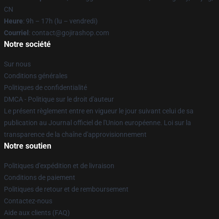
CN
Heure
: 9h – 17h (lu – vendredi)
Courriel
: contact@gojirashop.com
Notre société
Sur nous
Conditions générales
Politiques de confidentialité
DMCA - Politique sur le droit d'auteur
Le présent règlement entre en vigueur le jour suivant celui de sa
publication au Journal officiel de l'Union européenne. Loi sur la
transparence de la chaîne d'approvisionnement
Notre soutien
Politiques d'expédition et de livraison
Conditions de paiement
Politiques de retour et de remboursement
Contactez-nous
Aide aux clients (FAQ)