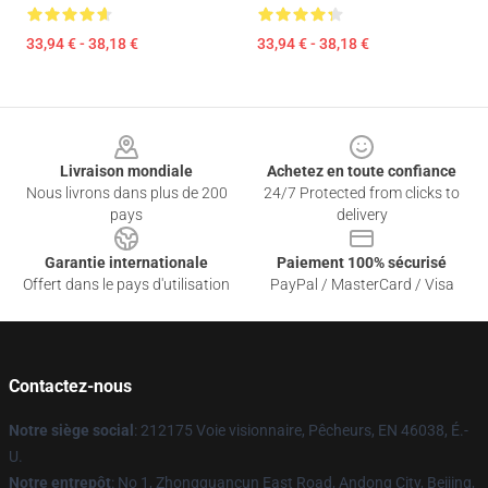
33,94 € - 38,18 €
33,94 € - 38,18 €
Footer
Livraison mondiale
Achetez en toute confiance
Nous livrons dans plus de 200
24/7 Protected from clicks to
pays
delivery
Garantie internationale
Paiement 100% sécurisé
Offert dans le pays d'utilisation
PayPal / MasterCard / Visa
Contactez-nous
Notre siège social
: 212175 Voie visionnaire, Pêcheurs, EN 46038, É.-
U.
Notre entrepôt
: No 1, Zhongguancun East Road, Andong City, Beijing,