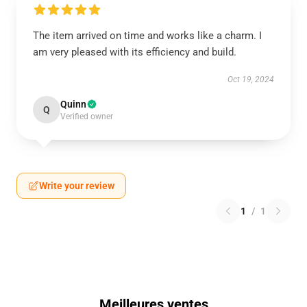
The item arrived on time and works like a charm. I
am very pleased with its efficiency and build.
Oct 19, 2024
Quinn
Q
Verified owner
Write your review
1
/
1
Meilleures ventes