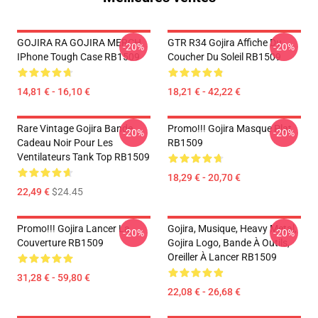
GOJIRA RA GOJIRA MERCH
GTR R34 Gojira Affiche Du
-20%
-20%
IPhone Tough Case RB1509
Coucher Du Soleil RB1509
14,81 € - 16,10 €
18,21 € - 42,22 €
Rare Vintage Gojira Bande
Promo!!! Gojira Masque Plat
-20%
-20%
Cadeau Noir Pour Les
RB1509
Ventilateurs Tank Top RB1509
18,29 € - 20,70 €
22,49 €
$24.45
Promo!!! Gojira Lancer La
Gojira, Musique, Heavy Metal,
-20%
-20%
Couverture RB1509
Gojira Logo, Bande À Outils,
Oreiller À Lancer RB1509
31,28 € - 59,80 €
22,08 € - 26,68 €