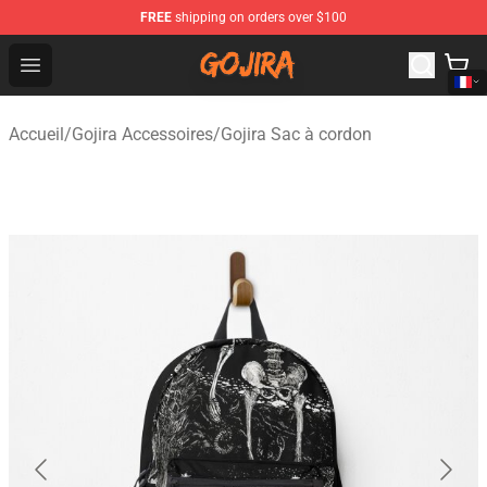
FREE
shipping on orders over $100
Gojira Shop - Official Gojira Merchandise Store
Open menu
Accueil
/
Gojira Accessoires
/
Gojira Sac à cordon