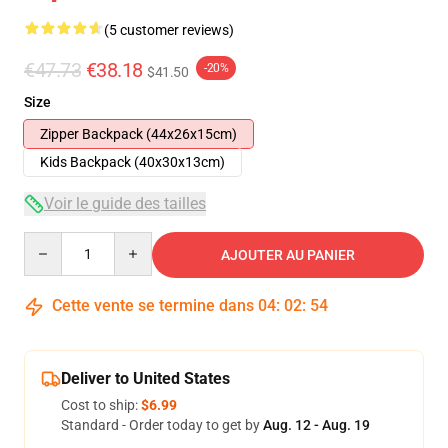
(5 customer reviews)
€47.73
€38.18
-20%
$41.50
Size
Zipper Backpack (44x26x15cm)
Kids Backpack (40x30x13cm)
Voir le guide des tailles
Quantity
AJOUTER AU PANIER
Cette vente se termine dans
04
:
02
:
54
Deliver to United States
Cost to ship:
$6.99
Standard - Order today to get by
Aug. 12 - Aug. 19