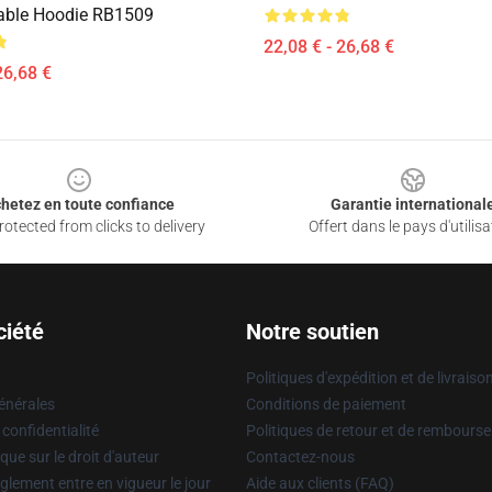
able Hoodie RB1509
22,08 € - 26,68 €
26,68 €
hetez en toute confiance
Garantie international
otected from clicks to delivery
Offert dans le pays d'utilisa
ciété
Notre soutien
Politiques d'expédition et de livraiso
énérales
Conditions de paiement
 confidentialité
Politiques de retour et de rembours
que sur le droit d'auteur
Contactez-nous
glement entre en vigueur le jour
Aide aux clients (FAQ)