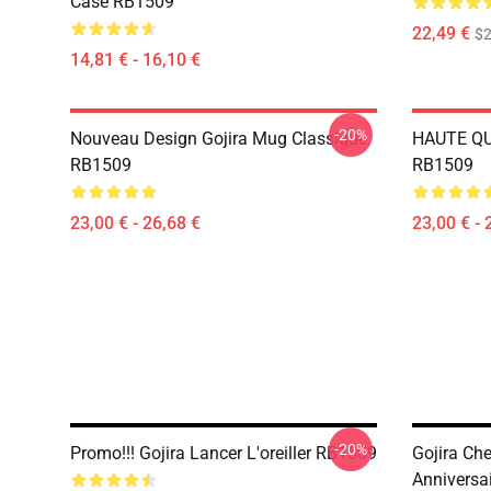
Case RB1509
22,49 €
$2
14,81 € - 16,10 €
-20%
Nouveau Design Gojira Mug Classique
HAUTE QUA
RB1509
RB1509
23,00 € - 26,68 €
23,00 € - 
-20%
Promo!!! Gojira Lancer L'oreiller RB1509
Gojira Ch
Anniversai