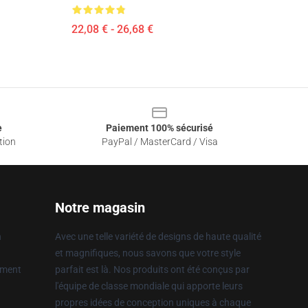
22,08 € - 26,68 €
e
Paiement 100% sécurisé
tion
PayPal / MasterCard / Visa
Notre magasin
n
Avec une telle variété de designs de haute qualité
et magnifiques, nous savons que votre style
ement
parfait est là. Nos produits ont été conçus par
l'équipe de classe mondiale qui apporte leurs
propres idées de conception uniques à chaque