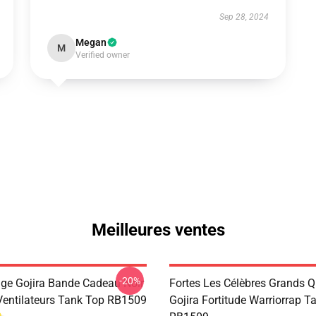
Sep 28, 2024
Megan
M
Verified owner
Meilleures ventes
-20%
age Gojira Bande Cadeau Noir
Fortes Les Célèbres Grands Q
Ventilateurs Tank Top RB1509
Gojira Fortitude Warriorrap T