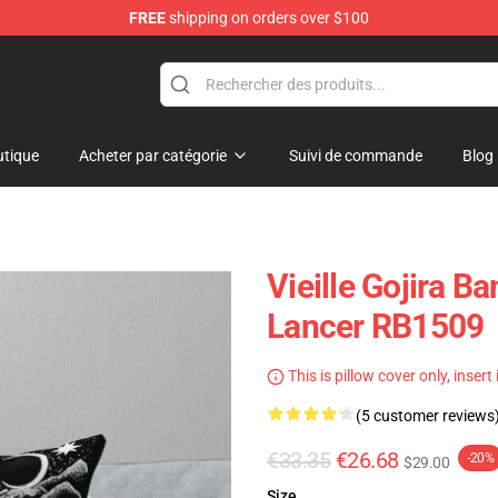
FREE
shipping on orders over $100
tique
Acheter par catégorie
Suivi de commande
Blog
Vieille Gojira Ba
Lancer RB1509
This is pillow cover only, insert
(5 customer reviews
€33.35
€26.68
-20%
$29.00
Size