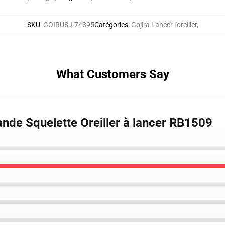
SKU
:
GOIRUSJ-74395
Catégories
:
Gojira Lancer l'oreiller
,
What Customers Say
Bande Squelette Oreiller à lancer RB1509