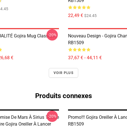
RB1509
4.45
22,49 €
$24.45
-20%
LITÉ Gojira Mug Classique
Nouveau Design - Gojira Chan
RB1509
26,68 €
37,67 € - 44,11 €
VOIR PLUS
Produits connexes
-20%
emise De Mars À Sirius 10ème
Promo!!! Gojira Oreiller À Lan
re Gojira Oreiller À Lancer
RB1509