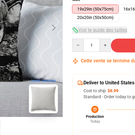
19x29in (50x75cm)
16x16
20x20in (50x50cm)
Voir le guide des tailles
Quantity
Cette vente se termine 
blank template
Deliver to United States
Cost to ship:
$6.99
Standard - Order today to g
Production
Today