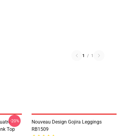
1
/
1
-20%
uatre
Nouveau Design Gojira Leggings
ank Top
RB1509