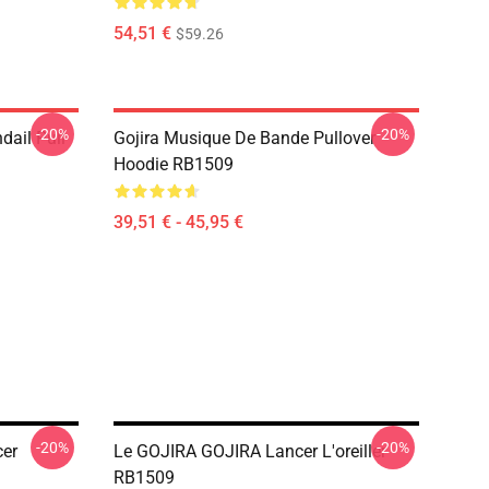
54,51 €
$59.26
-20%
-20%
dail Pull
Gojira Musique De Bande Pullover
Hoodie RB1509
39,51 € - 45,95 €
-20%
-20%
cer
Le GOJIRA GOJIRA Lancer L'oreiller
RB1509