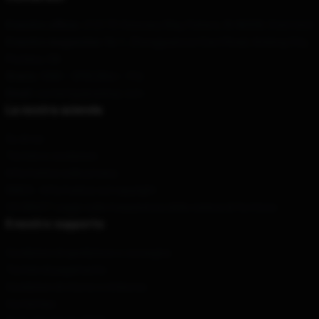
Il nostro ufficio
: 212175 Visionary Way, Fishers, IN 46038, Stati Uniti
Il nostro magazzino
: No.1, Zhongguancun East Road, Andong City,
Pechino, CN
Orario
: 9AM – 5PM (Mon – Fri)
Email
: contattigojirashop.com
La nostra azienda
Su di noi
Termini e condizioni
Informativa sulla privacy
DMCA - Informativa sul copyright
CA SB657: Legge sulla trasparenza della catena di fornitura
Il nostro supporto
Condizioni di spedizione e consegna
Termini di pagamento
Condizioni di ritorno e rimborso
Contattaci