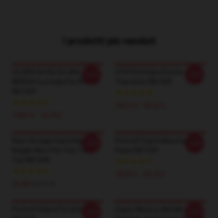
I prodotti più venduti
GOJIRA RA RA GOJIRA
GTR R34 Gojira Poster
-20%
-20%
MERCH Custodia Per IPhone
Tramonto RB1509
RB1509
18,21 € - 42,22 €
14,81 € - 16,10 €
Rara Vintage Gojira Band
Promo!!! Gojira Maschera
-20%
-20%
Regalo Nero Per I Fan Tank
Piana RB1509
Top RB1509
18,29 € - 20,70 €
22,49 €
$24.45
Promo!!! Gojira Portafoglio
Gojira, Musica, Metallo
-20%
-20%