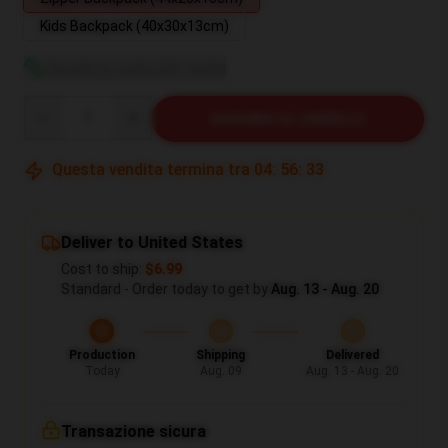
Kids Backpack (40x30x13cm)
Visualizza guida alle taglie
Quantity
AGGIUNGI AL CARRELLO
Questa vendita termina tra
04
:
56
:
32
Deliver to United States
Cost to ship:
$6.99
Standard - Order today to get by
Aug. 13 - Aug. 20
Production
Shipping
Delivered
Today
Aug. 09
Aug. 13 - Aug. 20
Transazione sicura