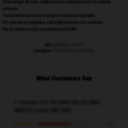
Vivid design all-over, sublimazione stampato per voi quando
ordinate
Tasca esterna in rete e cinghie imbottite regolabili
Per una sorta singolare, controlla la borsa con coulisse
Per la camera in più, prova la borsa Duffle
SKU
:
GOIRUSJ-84932
Categorie
:
Gojira Borsa a tracolla
,
What Customers Say
7 reviews for GOJIRA RA GOJIRA
MERCH Zaino RB1509
★★★★★
57%