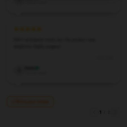
T
Verified owner
Didn’t anticipate much, but the product was
delightful. Highly suggest.
Oct 9, 2024
Emily
E
Verified owner
Write your review
1
/
2