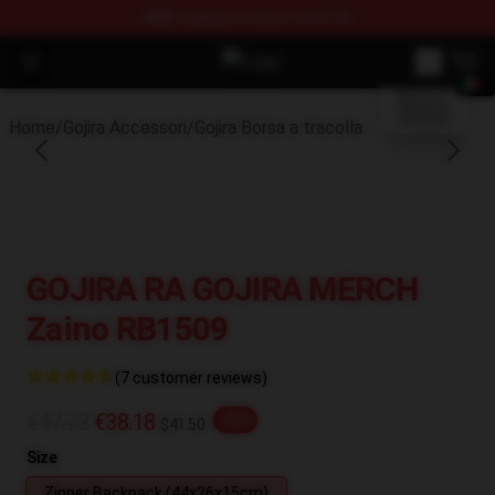
FREE
shipping on orders over $100
blank template
Open menu
Gojira Shop - Official Gojira Mercha
Home
/
Gojira Accessori
/
Gojira Borsa a tracolla
GOJIRA RA GOJIRA MERCH
Zaino RB1509
(7 customer reviews)
€47.73
€38.18
-20%
$41.50
Size
Zipper Backpack (44x26x15cm)