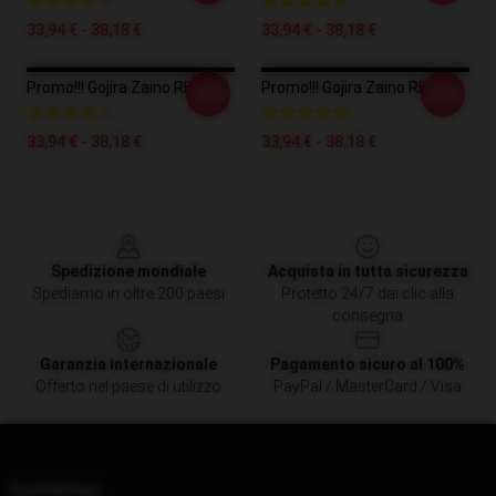
33,94 € - 38,18 €
33,94 € - 38,18 €
Promo!!! Gojira Zaino RB1509
Promo!!! Gojira Zaino RB1509
-20%
-20%
33,94 € - 38,18 €
33,94 € - 38,18 €
Footer
Spedizione mondiale
Acquista in tutta sicurezza
Spediamo in oltre 200 paesi
Protetto 24/7 dai clic alla
consegna
Garanzia internazionale
Pagamento sicuro al 100%
Offerto nel paese di utilizzo
PayPal / MasterCard / Visa
Contattaci