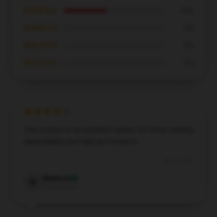
★★★★☆
43%
★★★☆☆
0%
★★☆☆☆
0%
★☆☆☆☆
0%
This product is an excellent option for those seeking
dependability and high performance.
Dec 6, 2024
Madison
M
Verified owner