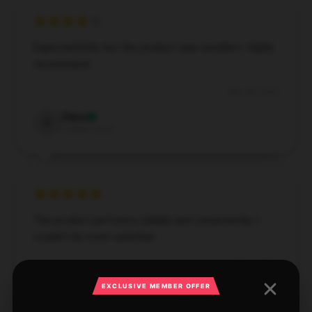
Expected little, but the product was excellent. Highly
recommend.
Nov 28, 2024
Clara
C
Verified owner
The product performs reliably and consistently; I
couldn’t be more satisfied.
Nov 7, 2024
EXCLUSIVE MEMBER OFFER
Evelyn
E
Verified owner