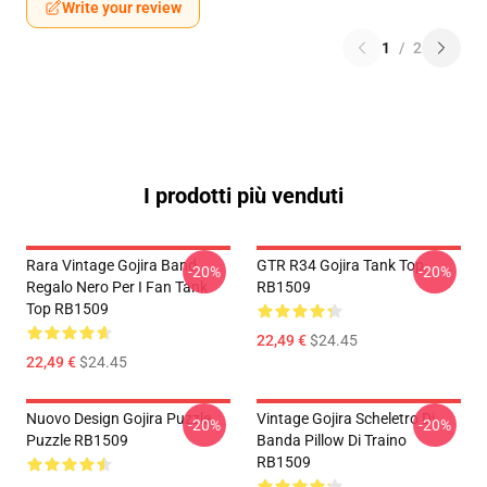
Write your review
1
/
2
I prodotti più venduti
Rara Vintage Gojira Band
GTR R34 Gojira Tank Top
-20%
-20%
Regalo Nero Per I Fan Tank
RB1509
Top RB1509
22,49 €
$24.45
22,49 €
$24.45
Nuovo Design Gojira Puzzle
Vintage Gojira Scheletro Di
-20%
-20%
Puzzle RB1509
Banda Pillow Di Traino
RB1509