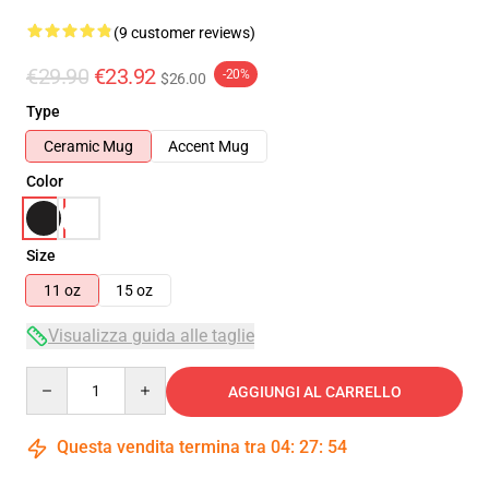
(9 customer reviews)
€29.90
€23.92
-20%
$26.00
Type
Ceramic Mug
Accent Mug
Color
Size
11 oz
15 oz
Visualizza guida alle taglie
Quantity
AGGIUNGI AL CARRELLO
Questa vendita termina tra
04
:
27
:
53