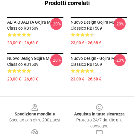
Prodotti correlati
ALTA QUALITÀ Gojira Mug
Nuovo Design Gojira Mug
-20%
-20%
Classico RB1509
Classico RB1509
23,00 € - 26,68 €
23,00 € - 26,68 €
Nuovo Design Gojira Mug
Nuovo Design - Gojira Mug
-20%
-20%
Classico RB1509
Classico RB1509
23,00 € - 26,68 €
23,00 € - 26,68 €
Footer
Spedizione mondiale
Acquista in tutta sicurezza
Spediamo in oltre 200 paesi
Protetto 24/7 dai clic alla
consegna