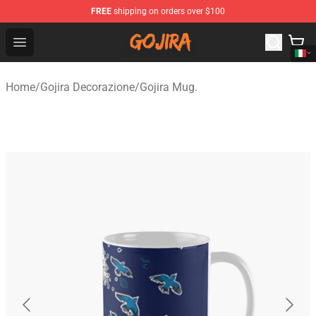
FREE
shipping on orders over $100
Gojira Shop - Official Gojira Merchandise Store
Open menu
Home
/
Gojira Decorazione
/
Gojira Mug.