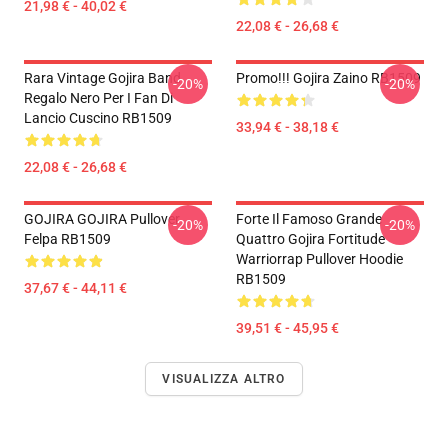
21,98 € - 40,02 €
22,08 € - 26,68 €
Rara Vintage Gojira Band
Promo!!! Gojira Zaino RB1509
-20%
-20%
Regalo Nero Per I Fan Di
Lancio Cuscino RB1509
33,94 € - 38,18 €
22,08 € - 26,68 €
GOJIRA GOJIRA Pullover
Forte Il Famoso Grande
-20%
-20%
Felpa RB1509
Quattro Gojira Fortitude
Warriorrap Pullover Hoodie
RB1509
37,67 € - 44,11 €
39,51 € - 45,95 €
VISUALIZZA ALTRO