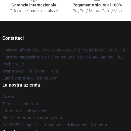
Garanzia internazionale
Pagamento sicuro al 100%
Offerto nel paese di utilizzo
PayPal / MasterCard / Visa
Contattaci
Il nostro ufficio
: 212175 Visionary Way, Fishers, IN 46038, Stati Uniti
Il nostro magazzino
: No.1, Zhongguancun East Road, Andong City,
Pechino, CN
Orario
: 9AM – 5PM (Mon – Fri)
Email
: contattigojirashop.com
La nostra azienda
Su di noi
Termini e condizioni
Informativa sulla privacy
DMCA - Informativa sul copyright
CA SB657: Legge sulla trasparenza della catena di fornitura