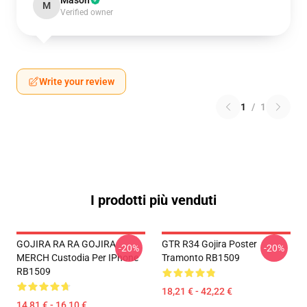
Mason
M
Verified owner
Write your review
1
/
1
I prodotti più venduti
GOJIRA RA RA GOJIRA
GTR R34 Gojira Poster
-20%
-20%
MERCH Custodia Per IPhone
Tramonto RB1509
RB1509
18,21 € - 42,22 €
14,81 € - 16,10 €