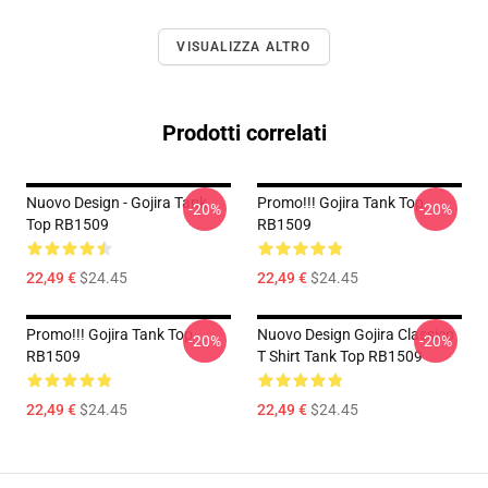
VISUALIZZA ALTRO
Prodotti correlati
Nuovo Design - Gojira Tank
Promo!!! Gojira Tank Top
-20%
-20%
Top RB1509
RB1509
22,49 €
$24.45
22,49 €
$24.45
Promo!!! Gojira Tank Top
Nuovo Design Gojira Classico
-20%
-20%
RB1509
T Shirt Tank Top RB1509
22,49 €
$24.45
22,49 €
$24.45
Footer