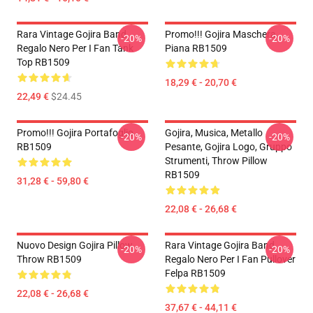
Rara Vintage Gojira Band
Promo!!! Gojira Maschera
-20%
-20%
Regalo Nero Per I Fan Tank
Piana RB1509
Top RB1509
18,29 € - 20,70 €
22,49 €
$24.45
Promo!!! Gojira Portafoglio
Gojira, Musica, Metallo
-20%
-20%
RB1509
Pesante, Gojira Logo, Gruppo
Strumenti, Throw Pillow
RB1509
31,28 € - 59,80 €
22,08 € - 26,68 €
Nuovo Design Gojira Pillow
Rara Vintage Gojira Band
-20%
-20%
Throw RB1509
Regalo Nero Per I Fan Pullover
Felpa RB1509
22,08 € - 26,68 €
37,67 € - 44,11 €