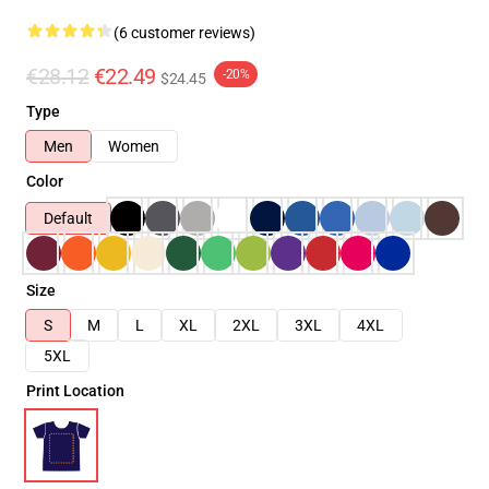
(6 customer reviews)
€28.12
€22.49
-20%
$24.45
Type
Men
Women
Color
Default
Size
S
M
L
XL
2XL
3XL
4XL
5XL
Print Location