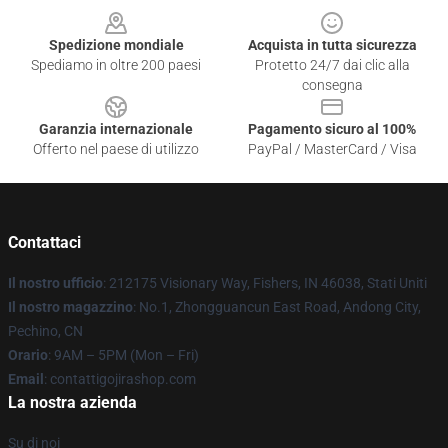
Spedizione mondiale
Acquista in tutta sicurezza
Spediamo in oltre 200 paesi
Protetto 24/7 dai clic alla
consegna
Garanzia internazionale
Pagamento sicuro al 100%
Offerto nel paese di utilizzo
PayPal / MasterCard / Visa
Contattaci
Il nostro ufficio
: 212175 Visionary Way, Fishers, IN 46038, Stati Uniti
Il nostro magazzino
: No.1, Zhongguancun East Road, Andong City,
Pechino, CN
Orario
: 9AM – 5PM (Mon – Fri)
Email
: contattigojirashop.com
La nostra azienda
Su di noi