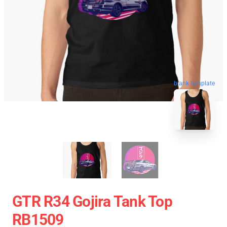
blank template
GTR R34 Gojira Tank Top
RB1509