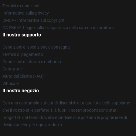
Termini e condizioni
Informativa sulla privacy
DMCA - Informativa sul copyright
CA SB657: Legge sulla trasparenza della catena di fornitura
Il nostro supporto
Condizioni di spedizione e consegna
Termini di pagamento
Condizioni di ritorno e rimborso
Contattaci
Aiuto del cliente (FAQ)
Whosale
Il nostro negozio
Con una così ampia varietà di disegni di alta qualità e belli, sappiamo
che il vostro stile perfetto è là fuori. I nostri prodotti sono stati
progettati dal team di livello mondiale che portano le proprie idee di
design uniche per ogni prodotto.