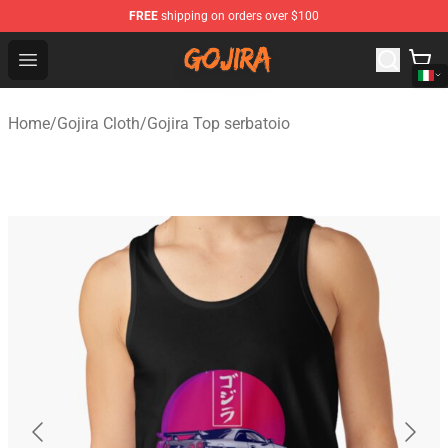
FREE
shipping on orders over $100
Gojira Shop - Official Gojira Merchandise Store
Open menu
Home
/
Gojira Cloth
/
Gojira Top serbatoio